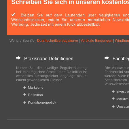
Schreiben Sie sich in unseren kostenlo
Bleiben Sie auf dem Laufenden über Neuigkeiten und 
Wirtschaftslexikon, indem Sie unseren monatlichen Newslett
Werbung. Jederzeit mit einem Klick abbestellbar.
Weitere Begriffe :
Durchschnittsertragskurve
|
Vertikale Bindungen
|
Windhun
Praxisnahe Definitionen
Fachbegri
Nutzen Sie die jeweilige Begriffserklärung
Die Volkswirtsc
bei Ihrer täglichen Arbeit. Jede Definition ist
Fachtermini vo
wesentlich umfangreicher angelegt als in
werden. Viele B
einem gewöhnlichen Glossar.
Schnittberei
Volkswirtschaft
Marketing
Investit
Definition
Marktve
Konditionenpolitik
Umsatzs