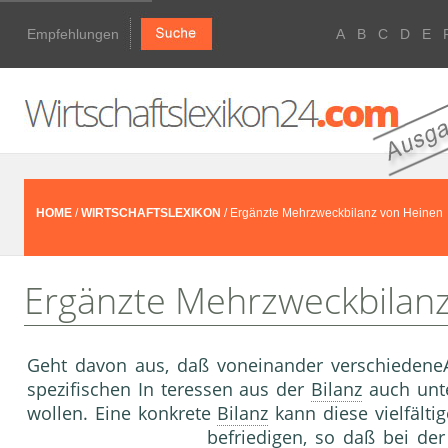
Empfehlungen
A
B
C
D
E
HOME
/
WIRTSCHAFTSLEXIKON
/ Ergänzte Mehrzweckbilanz von Heinen
Ergänzte Mehrzweckbilan
Geht davon aus, daß voneinander verschiedeneA
spezifischen In teressen aus der
Bilanz
auch unte
wollen. Eine konkrete
Bilanz
kann diese vielfälti
befriedigen, so daß bei der