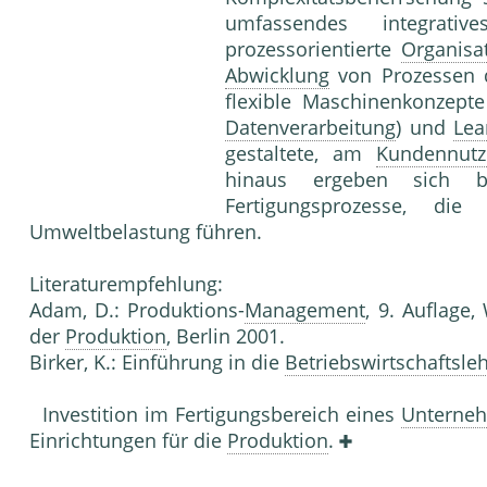
umfassendes integrative
prozessorientierte
Organisa
Abwicklung
von Prozessen d
flexible Maschinenkonzept
Datenverarbeitung
) und
Le
gestaltete, am
Kundennutz
hinaus ergeben sich 
Fertigungsprozesse, d
Umweltbelastung führen.
Literaturempfehlung:
Adam, D.: Produktions-
Management
, 9. Auflage
der
Produktion
, Berlin 2001.
Birker, K.: Einführung in die
Betriebswirtschaftsle
Investition im Fertigungsbereich eines
Unterne
Einrichtungen für die
Produktion
.