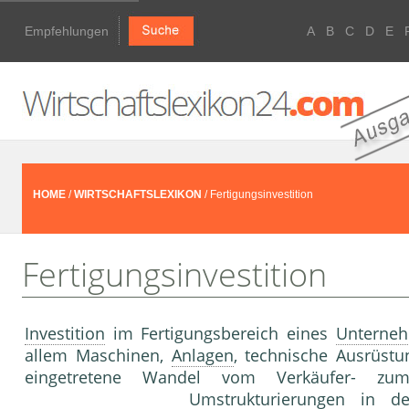
Empfehlungen
A
B
C
D
E
HOME
/
WIRTSCHAFTSLEXIKON
/ Fertigungsinvestition
Fertigungsinvestition
Investition
im Fertigungsbereich eines
Unterne
allem Maschinen,
Anlagen
, technische Ausrüstu
eingetretene Wandel vom Verkäufer- z
Umstrukturierungen in 