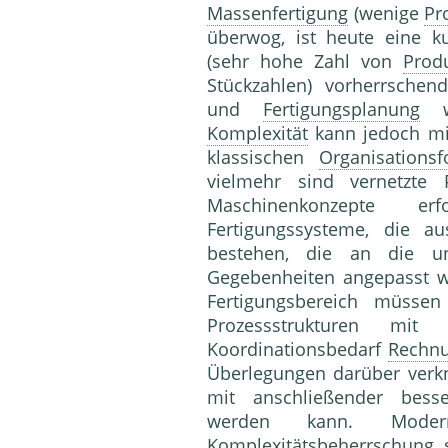
Massenfertigung
(wenige
Pr
überwog, ist heute eine k
(sehr hohe Zahl von
Prod
Stückzahlen) vorherrsche
und
Fertigungsplanung
we
Komplexität
kann jedoch mit
klassischen
Organisations
vielmehr sind vernetzte P
Maschinenkonzepte e
Fertigungssysteme, die au
bestehen, die an die unte
Gegebenheiten angepasst 
Fertigungsbereich müssen
Prozessstrukturen mit 
Koordinationsbedarf
Rechn
Überlegungen darüber verk
mit anschließender besse
werden kann. Mod
Komplexitätsbeherrschung