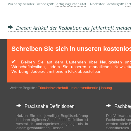
Vorhergehender Fachbegriff:
Fertigungsintensität
| Nächster Fachbegriff:
Fer
Diesen Artikel der Redaktion als fehlerhaft meld
Schreiben Sie sich in unseren kostenlo
Bleiben Sie auf dem Laufenden über Neuigkeiten und 
Wirtschaftslexikon, indem Sie unseren monatlichen Newslett
Werbung. Jederzeit mit einem Klick abbestellbar.
Weitere Begriffe :
Erlaubnisvorbehalt
|
Interessentheorie
|
Innung
Praxisnahe Definitionen
Fachbegri
Nutzen Sie die jeweilige Begriffserklärung
Die Volkswirtsc
bei Ihrer täglichen Arbeit. Jede Definition ist
Fachtermini vo
wesentlich umfangreicher angelegt als in
werden. Viele B
einem gewöhnlichen Glossar.
Schnittberei