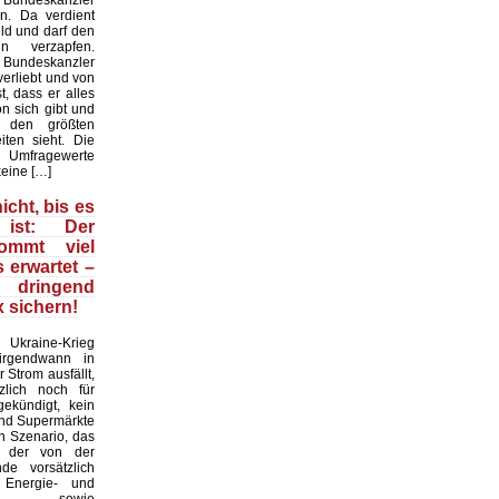
 Bundeskanzler
n. Da verdient
ld und darf den
n verzapfen.
r Bundeskanzler
erliebt und von
t, dass er alles
on sich gibt und
 den größten
iten sieht. Die
mfragewerte
keine […]
icht, bis es
ist: Der
kommt viel
s erwartet –
ringend
 sichern!
raine-Krieg
 irgendwann in
 Strom ausfällt,
zlich noch für
ekündigt, kein
und Supermärkte
in Szenario, das
d der von der
nde vorsätzlich
n Energie- und
krise sowie