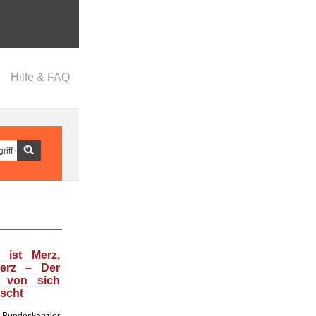
Hilfe & FAQ
 ist Merz,
Merz – Der
t von sich
uscht