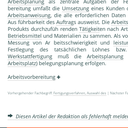
Arbeitsplanung
als zentrale Aufgaben der Fert
bereitung umfaßt die
Umsetzung
eines Kunden o
Arbeitsanweisung
, die alle erforderlichen Daten
Aus führbarkeit des
Auftrag
s ausweist. Die
Arbeit
Produkts durchzufüh renden
Tätigkeit
en nach Ar
Betriebsmittel
und Materialien zu sammen. Als v
Messung von Ar beitsschwierigkeit und
leistu
Festlegung des tatsächlichen Lohnes bz
Werkstattfertigung
muß die
Arbeitsplanung
h
Arbeitsplatz
) belegungsplanung erfolgen.
Arbeitsvorbereitung
Vorhergehender Fachbegriff:
Fertigungsverfahren, Auswahl des
| Nächster Fa
Diesen Artikel der Redaktion als fehlerhaft meld