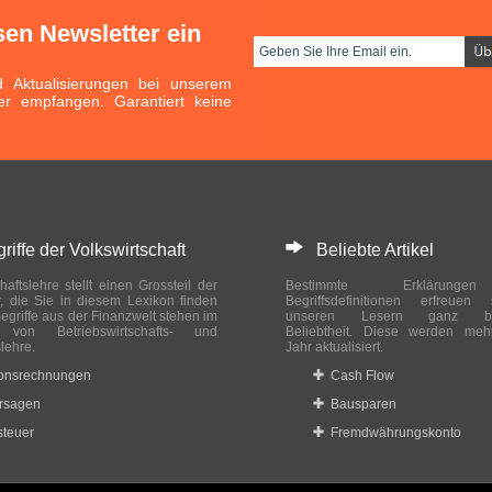
sen Newsletter ein
Aktualisierungen bei unserem
er empfangen. Garantiert keine
ffe der Volkswirtschaft
Beliebte Artikel
haftslehre stellt einen Grossteil der
Bestimmte Erklärung
r, die Sie in diesem Lexikon finden
Begriffsdefinitionen erfreuen
egriffe aus der Finanzwelt stehen im
unseren Lesern ganz bes
ch von Betriebswirtschafts- und
Beliebtheit. Diese werden meh
slehre.
Jahr aktualisiert.
ionsrechnungen
Cash Flow
rsagen
Bausparen
teuer
Fremdwährungskonto