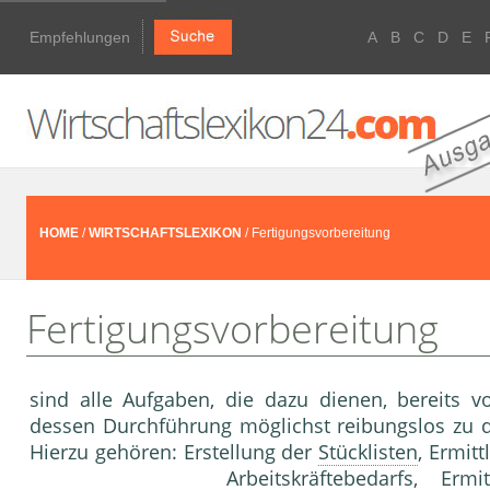
Empfehlungen
A
B
C
D
E
HOME
/
WIRTSCHAFTSLEXIKON
/ Fertigungsvorbereitung
Fertigungsvorbereitung
sind alle Aufgaben, die dazu dienen, bereits 
dessen Durchführung möglichst reibungslos zu d
Hierzu gehören: Erstellung der
Stücklisten
, Ermit
Arbeitskräftebedarfs, Erm