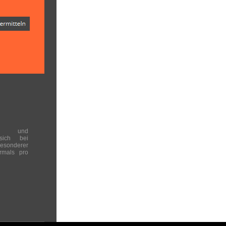
en und
 sich bei
onderer
rmals pro