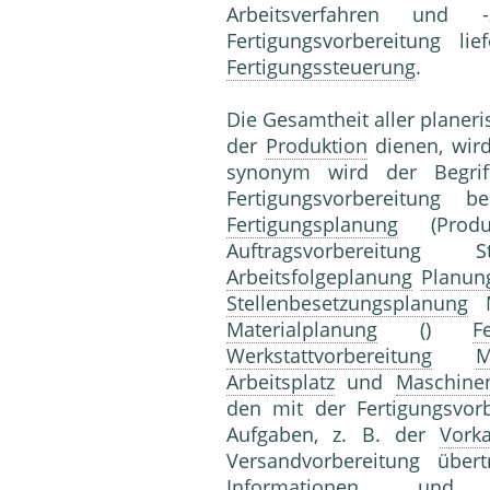
Arbeitsverfahren und 
Fertigungsvorbereitung li
Fertigungssteuerung
.
Die Gesamtheit aller planer
der
Produktion
dienen, wird
synonym wird der Begri
Fertigungsvorbereitung 
Fertigungsplanung
(Produk
Auftragsvorbereitung S
Arbeitsfolgeplanung
Planun
Stellenbesetzungsplanung
M
Materialplanung
()
F
Werkstattvorbereitung
M
Arbeitsplatz
und
Maschine
den mit der Fertigungsvorb
Aufgaben, z. B. der
Vorka
Versandvorbereitung übert
Informationen und 