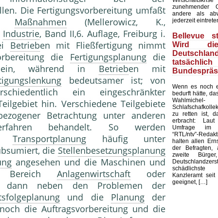
zunehmender G
llen. Die Fertigungsvorbereitung umfaßt
andere als ab
hen
Maßnahmen
(Mellerowicz, K.,
jederzeit eintrete
r
Industrie
, Band II,6. Auflage, Freiburg i.
Bellevue st
Bei
Betrieb
en mit Fließfertigung nimmt
Wird di
Deutschland
orbereitung die
Fertigungsplanung
die
tatsächli
g ein, während in
Betrieb
en mit
Bundespräs
tigungslenkung
bedeutsamer ist; von
Wenn es noch e
chiedentlich ein eingeschränkter
bedurft hätte, d
Wahlmic
ilgebiet hin. Verschiedene Teilgebiete
Schlafschafkolle
tbezogener Betrachtung unter anderen
zu retten ist, d
erbracht: Laut
verfahren behandelt. So werden
Umfrage im 
“RTL/ntv”-Redak
d
Transportplanung
häufig unter
halten allen Ern
der Befragten, 
bsumiert, die
Stellenbesetzungsplanung
zweite Bürge
ung
angesehen und die Maschinen und
Deutschlandze
schädlichst
em Bereich
Anlagenwirtschaft
oder
Kanzleramt seit 
geeignet, […]
n dann neben den Problemen der
tsfolgeplanung
und die
Planung
der
noch die Auftragsvorbereitung und die