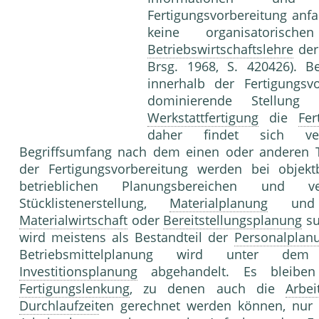
Fertigungsvorbereitung anfa
keine organisatorisc
Betriebswirtschaftslehre
de
Brsg. 1968, S. 420426). 
innerhalb der Fertigungsv
dominierende Stellun
Werkstattfertigung
die
Fer
daher findet sich vers
Begriffsumfang nach dem einen oder anderen Te
der Fertigungsvorbereitung werden bei objek
betrieblichen Planungsbereichen und 
Stücklistenerstellung,
Materialplanung
un
Materialwirtschaft
oder
Bereitstellungsplanung
su
wird meistens als Bestandteil der
Personalplan
Betriebsmittelplanung wird unter d
Investitionsplanung
abgehandelt. Es bleibe
Fertigungslenkung
, zu denen auch die
Arbei
Durchlaufzeit
en gerechnet werden können, nur 