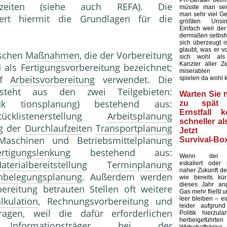
PR-Berater beim
-zeiten (siehe auch REFA). Die
müsste man sei
man sehr viel Ge
efert hiermit die Grundlagen für die
größten Unsin
Einfach weil de
dermaßen selbstv
sich überzeugt is
glaubt, was er v
ischen
Maßnahmen
, die der Vorbereitung
sich wohl als
Kanzler aller Ze
 als Fertigungsvorbereitung bezeichnet;
miserablen U
ff
Arbeitsvorbereitung
verwendet. Die
spielen da wohl 
besteht aus den zwei Teilgebieten:
Warten Sie n
 tionsplanung) bestehend aus:
zu spät 
Ernstfall 
tücklistenerstellung
Arbeitsplanung
schneller al
g
der
Durchlaufzeit
en
Transportplanung
Jetzt d
aschinen und Betriebsmittelplanung
Survival-Box
ertigungslenkung
bestehend aus:
Wenn der Uk
aterialbereitstellung
Terminplanung
eskaliert oder
naher Zukunft der
nbelegungsplanung
. Außerdem werden
wie bereits kür
dieses Jahr ang
ereitung betrauten Stellen oft weitere
Gas mehr fließt 
leer bleiben – e
lkulation
, Rechnungsvorbereitung und
leider aufgrun
ragen, weil die dafür erforderlichen
Politik hierzula
herbeigeführte
Informationsträger bei der
Wirtschafts