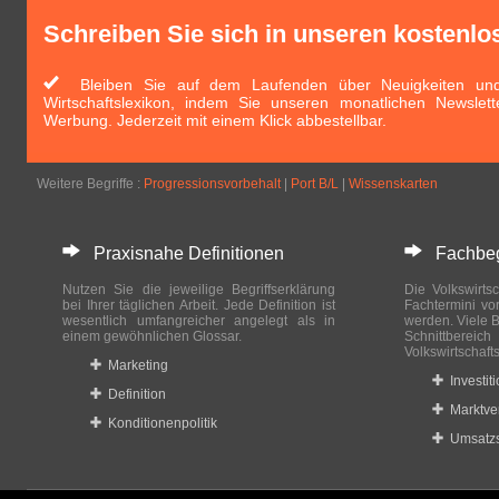
Schreiben Sie sich in unseren kostenlo
Bleiben Sie auf dem Laufenden über Neuigkeiten und 
Wirtschaftslexikon, indem Sie unseren monatlichen Newslett
Werbung. Jederzeit mit einem Klick abbestellbar.
Weitere Begriffe :
Progressionsvorbehalt
|
Port B/L
|
Wissenskarten
Praxisnahe Definitionen
Fachbegri
Nutzen Sie die jeweilige Begriffserklärung
Die Volkswirtsc
bei Ihrer täglichen Arbeit. Jede Definition ist
Fachtermini vo
wesentlich umfangreicher angelegt als in
werden. Viele B
einem gewöhnlichen Glossar.
Schnittberei
Volkswirtschaft
Marketing
Investit
Definition
Marktve
Konditionenpolitik
Umsatzs