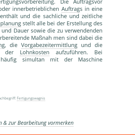
igungsvorbereitung. Die Auftragsvor
der innerbetrieblichen
Auftrag
s in eine
 enthält und die sachliche und zeitliche
splanung
stellt alle bei der Erstellung des
t und Dauer sowie die zu verwendenden
orbereitende Maßnah men sind dabei die
ng
, die
Vorgabezeitermittlung
und die
w. der
Lohnkosten
aufzuführen. Bei
äufig simultan mit der Maschine
chbegriff:
Fertigungswagnis
en & zur Bearbeitung vormerken