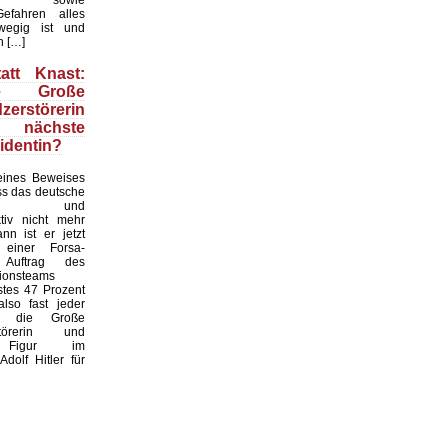
efahren alles
wegig ist und
n […]
att Knast:
e Große
zerstörerin
ch nächste
identin?
ines Beweises
ass das deutsche
hel- und
ktiv nicht mehr
ann ist er jetzt
 einer Forsa-
Auftrag des
tionsteams
stes 47 Prozent
also fast jeder
r, die Große
rstörerin und
e Figur im
Adolf Hitler für