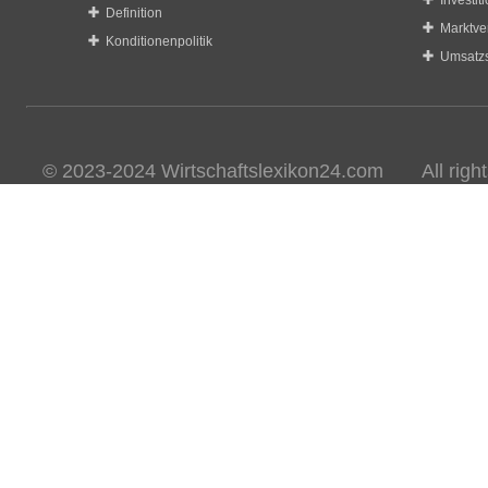
Investit
Definition
Marktve
Konditionenpolitik
Umsatzs
© 2023-2024 Wirtschaftslexikon24.com All rights