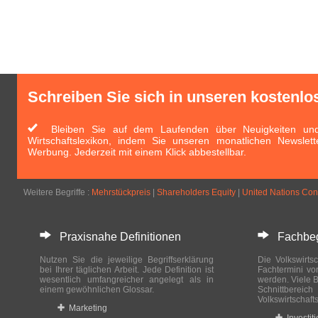
Schreiben Sie sich in unseren kostenlo
Bleiben Sie auf dem Laufenden über Neuigkeiten und 
Wirtschaftslexikon, indem Sie unseren monatlichen Newslett
Werbung. Jederzeit mit einem Klick abbestellbar.
Weitere Begriffe :
Mehrstückpreis
|
Shareholders Equity
|
United Nations Conv
Praxisnahe Definitionen
Fachbegri
Nutzen Sie die jeweilige Begriffserklärung
Die Volkswirtsc
bei Ihrer täglichen Arbeit. Jede Definition ist
Fachtermini vo
wesentlich umfangreicher angelegt als in
werden. Viele B
einem gewöhnlichen Glossar.
Schnittberei
Volkswirtschaft
Marketing