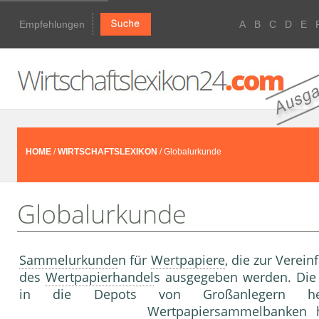
Empfehlungen
A
B
C
D
E
HOME
/
WIRTSCHAFTSLEXIKON
/ Globalurkunde
Globalurkunde
Sammelurkunde
n für
Wertpapiere
, die zur Vere
des
Wertpapierhandel
s ausgegeben werden. Die 
in die Depots von Großanlegern he
Wertpapiersammelbanken
h