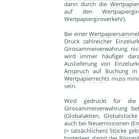
dann durch die
Wertpapie
auf den Wertpapiergir
Wertpapiergiroverkehr).
Bei einer
Wertpapiersamme
Druck zahlreicher Einzelu
Girosammeiverwahrung nic
wird immer häufiger dara
Auslieferung von Einzelur
Anspruch
auf
Buchung
in 
Wertpapierrecht
s muss mind
sein.
Wird gedruckt für d
Girosammeiverwahrung bef
(
Globalaktie
n,
Globalstücke
auch bei
Neuemission
en (
Em
(= tatsächlichen)
Stücke
gebi
hinterlegt, damit der
Börsen