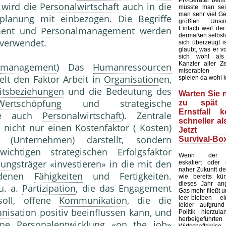
PR-Berater beim
i wird die
Personalwirtschaft
auch in die
müsste man sei
man sehr viel Ge
planung
mit einbezogen. Die Begriffe
größten Unsin
Einfach weil de
ent
und
Personalmanagement
werden
dermaßen selbstv
 verwendet.
sich überzeugt is
glaubt, was er v
sich wohl als
Kanzler aller Ze
s
management
) Das
Humanressourcen
miserablen U
lt den Faktor Arbeit in
Organisation
en,
spielen da wohl 
itsbeziehungen
und die Bedeutung des
Warten Sie n
Wertschöpfung
und strategische
zu spät 
Ernstfall 
he auch
Personalwirtschaft
). Zentrale
schneller al
l
nicht nur einen Kostenfaktor ( Kosten)
Jetzt d
(
Unternehmen
) darstellt, sondern
Survival-Box
ichtigen strategischen Erfolgsfaktor
Wenn der Uk
dungsträger
«investieren» in die mit den
eskaliert oder
naher Zukunft der
ndenen
Fähigkeiten
und Fertigkeiten.
wie bereits kür
dieses Jahr ang
u. a.
Partizipation
, die das Engagement
Gas mehr fließt 
leer bleiben – e
 soll, offene
Kommunikation
, die die
leider aufgrun
nisation
positiv beeinflussen kann, und
Politik hierzula
herbeigeführte
eine
Personalentwicklung
«on the job»
Wirtschafts