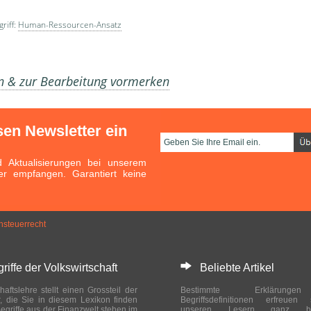
riff:
Human-Ressourcen-Ansatz
en & zur Bearbeitung vormerken
sen Newsletter ein
Aktualisierungen bei unserem
er empfangen. Garantiert keine
steuerrecht
ffe der Volkswirtschaft
Beliebte Artikel
haftslehre stellt einen Grossteil der
Bestimmte Erklärung
r, die Sie in diesem Lexikon finden
Begriffsdefinitionen erfreuen
egriffe aus der Finanzwelt stehen im
unseren Lesern ganz bes