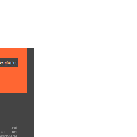
en und
 sich bei
onderer