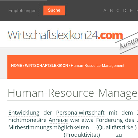
Empfehlungen
A
B
C
D
E
HOME
/
WIRTSCHAFTSLEXIKON
/ Human-Resource-Management
Human-Resource-Manag
Entwicklung
der
Personalwirtschaft
mit dem Zi
nichtmonetäre
Anreize
wie etwa Förderung des 
Mitbestimmungsmöglichkeiten (
Qualitätszirkel
)
(
Produktivität
) zu mo