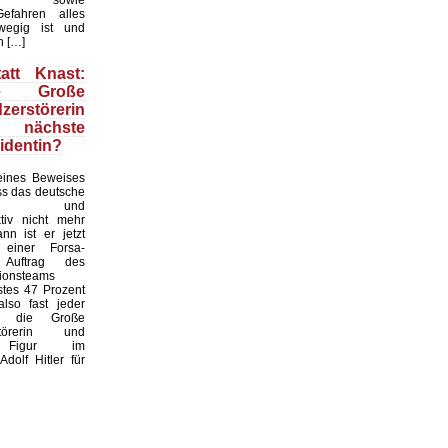
efahren alles
wegig ist und
n […]
att Knast:
e Große
zerstörerin
ch nächste
identin?
ines Beweises
ass das deutsche
hel- und
ktiv nicht mehr
ann ist er jetzt
 einer Forsa-
Auftrag des
tionsteams
stes 47 Prozent
also fast jeder
r, die Große
rstörerin und
e Figur im
Adolf Hitler für