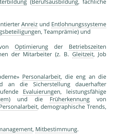
terbildung
(
Berufsausbildung
, fachliche
entierter
Anreiz
und
Entlohnungssysteme
lgsbeteiligung
en, Teamprämie) und
 von
Optimierung
der
Betriebszeit
en
hen der Mitarbeiter (z. B.
Gleitzeit
, Job
moderne»
Personalarbeit
, die eng an die
 an die Sicherstellung dauerhafter
laufende
Evaluierung
en, leistungsfähige
stem
) und die
Früherkennung
von
Personalarbeit
, demographische Trends,
lmanagement
,
Mitbestimmung
.