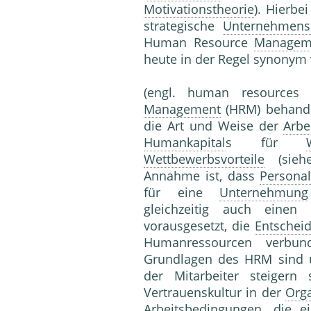
Motivationstheorie
). Hierbe
strategische
Unternehmens
Human Resource
Managem
heute in der Regel syn­onym
(engl. human resource
Management
(HRM) behande
die Art und Weise der
Arbe
Humankapital
s für
Wettbewerbsvorteile
(sie
Annahme ist, dass
Persona
für eine
Unternehmung
gleichzeitig auch einen w
vorausgesetzt, die
Entschei
Humanressourcen verbu
Grundlagen des HRM sind 
der Mitarbeiter steigern
Vertrauenskultur in der
Orga
Arbeitsbedingungen
, die 