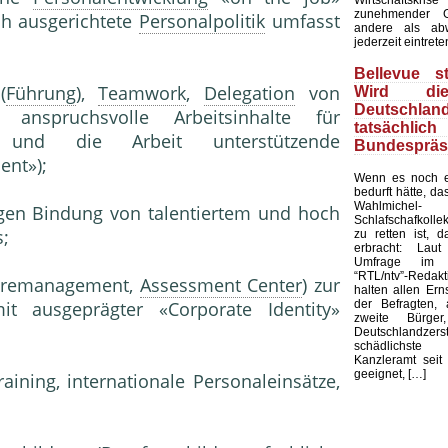
zunehmender G
ch ausgerichtete
Personalpolitik
umfasst
andere als ab
jederzeit eintrete
Bellevue st
(
Führung
),
Teamwork
,
Delegation
von
Wird di
Deutschland
 anspruchsvolle Arbeitsinhalte für
tatsächli
ter und die Arbeit unterstützende
Bundespräs
nt»);
Wenn es noch e
bedurft hätte, d
Wahlmic
gen Bindung von talentiertem und hoch
Schlafschafkolle
s;
zu retten ist, d
erbracht: Laut
Umfrage im 
“RTL/ntv”-Redak
rieremanagement,
Assessment Center
) zur
halten allen Ern
der Befragten, 
it ausgeprägter «Corporate Identity»
zweite Bürge
Deutschlandze
schädlichst
Kanzleramt seit 
geeignet, […]
aining, internationale Personaleinsätze,