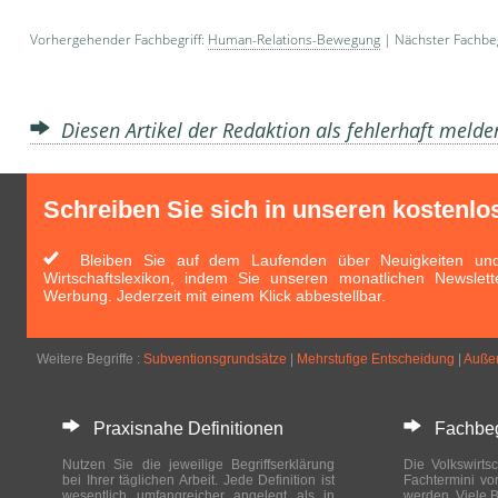
Vorhergehender Fachbegriff:
Human-Relations-Bewegung
| Nächster Fachbeg
Diesen Artikel der Redaktion als fehlerhaft meld
Schreiben Sie sich in unseren kostenlo
Bleiben Sie auf dem Laufenden über Neuigkeiten und 
Wirtschaftslexikon, indem Sie unseren monatlichen Newslett
Werbung. Jederzeit mit einem Klick abbestellbar.
Weitere Begriffe :
Subventionsgrundsätze
|
Mehrstufige Entscheidung
|
Außen
Praxisnahe Definitionen
Fachbegri
Nutzen Sie die jeweilige Begriffserklärung
Die Volkswirtsc
bei Ihrer täglichen Arbeit. Jede Definition ist
Fachtermini vo
wesentlich umfangreicher angelegt als in
werden. Viele B