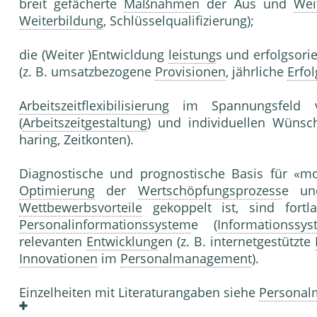
breit gefächerte
Maßnahmen
der Aus und
Wei
Weiterbildung
, Schlüsselqualifizierung);
die (Weiter )Entwicldung
leistung
s und erfolgsori
(z. B. umsatzbezogene
Provisionen
, jährliche
Erfo
Arbeitszeitflexibilisierung
im Spannungsfeld
(
Arbeitszeitgestaltung
) und individuellen Wünsc
haring, Zeitkonten).
Diagnostische und prognostische Basis für «
Optimierung
der
Wertschöpfungsprozess
e und
Wettbewerbsvorteile
gekoppelt ist, sind fort
Personalinformationssystem
e (
Informationssy
relevanten
Entwicklung
en (z. B. internetgestützte
Innovationen
im
Personalmanagement
).
Einzelheiten mit Literaturangaben siehe
Persona