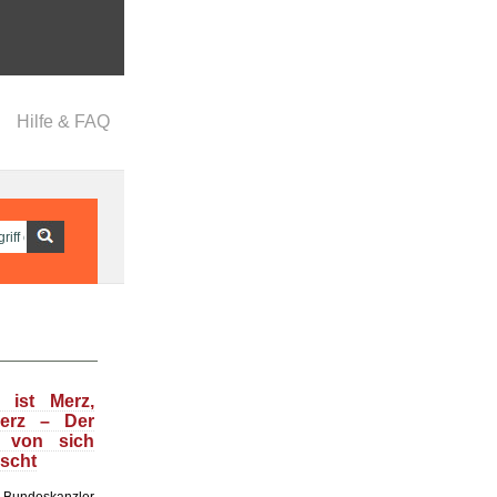
Hilfe & FAQ
 ist Merz,
Merz – Der
t von sich
uscht