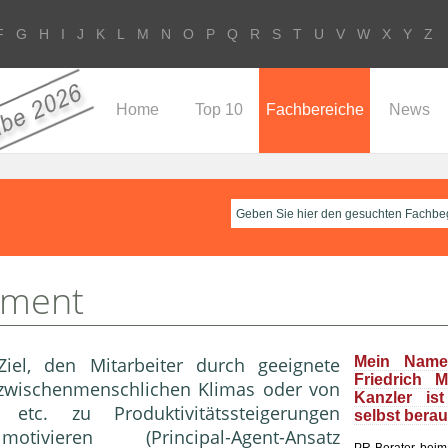
F
G
H
I
J
K
L
M
N
O
P
Q
R
S
T
U
V
W
X
Y
Z
Home
Top 10
Fachbereiche
News
ement
el, den Mitarbeiter durch geeignete
Mein Name
Friedrich 
zwischenmenschlichen Klimas oder von
Kanzler is
 etc. zu Produktivitätssteigerungen
selbst bera
tivieren (
Principal-Agent-Ansatz