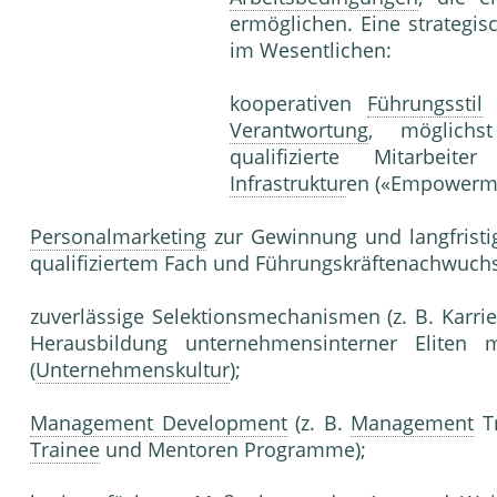
ermöglichen. Eine strategis
im Wesentlichen:
kooperativen
Führungsstil
Verantwortung
, möglichst
qualifizierte Mitarbei
Infrastruktur
en («Empowerme
Personalmarketing
zur Gewinnung und langfristi
qualifiziertem Fach und Führungskräftenachwuch
zuverlässige Selektionsmechanismen (z. B. Kar
Herausbildung unternehmensinterner Eliten m
(
Unternehmenskultur
);
Management Development
(z. B.
Management
Tr
Trainee
und Mentoren Programme);