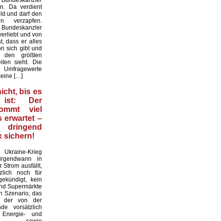
 Bundeskanzler
n. Da verdient
ld und darf den
n verzapfen.
r Bundeskanzler
erliebt und von
t, dass er alles
on sich gibt und
 den größten
iten sieht. Die
mfragewerte
keine […]
icht, bis es
ist: Der
kommt viel
s erwartet –
ringend
 sichern!
raine-Krieg
 irgendwann in
 Strom ausfällt,
zlich noch für
ekündigt, kein
und Supermärkte
in Szenario, das
d der von der
nde vorsätzlich
n Energie- und
krise sowie