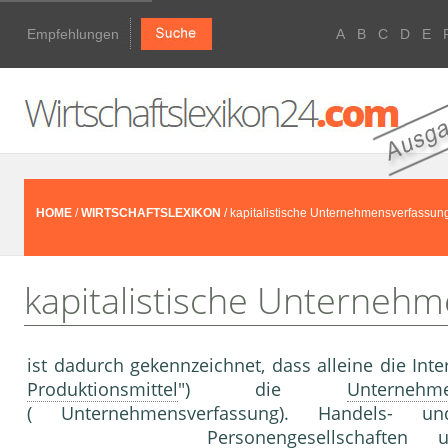
Empfehlungen
A
B
C
D
E
HOME
/
WIRTSCHAFTSLEXIKON
/ kapitalistische Unternehmensverfassun
kapitalistische Unterneh
ist dadurch gekennzeichnet, dass alleine die Inte
Produktionsmittel
") die
Unternehme
( Unternehmensverfassung). Handels-
Personengesellschaften
u