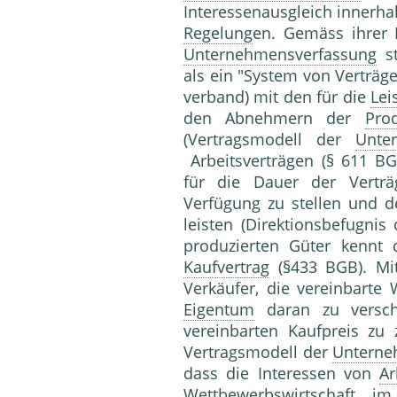
Interessenausgleich innerh
Regelung
en. Gemäss ihrer K
Unternehmensverfassung
st
als ein "System von Verträge
verband) mit den für die
Lei
den Abnehmern der
Pro
(Vertragsmodell der
Unte
Arbeitsverträgen (§ 611 B
für die Dauer der Verträ
Verfügung zu stellen und 
leisten (Direktionsbefugnis
produzierten Güter kennt 
Kaufvertrag
(§433 BGB). M
Verkäufer, die vereinbar
Eigentum
daran zu versch
vereinbarten Kaufpreis z
Vertragsmodell der
Untern
dass die Interessen von
Ar
Wettbewerbswirtschaft
im 