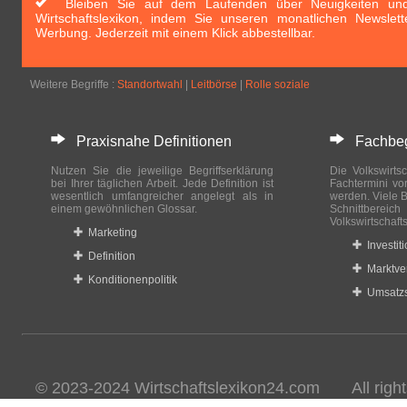
Bleiben Sie auf dem Laufenden über Neuigkeiten und 
Wirtschaftslexikon, indem Sie unseren monatlichen Newslett
Werbung. Jederzeit mit einem Klick abbestellbar.
Weitere Begriffe :
Standortwahl
|
Leitbörse
|
Rolle soziale
Praxisnahe Definitionen
Fachbegri
Nutzen Sie die jeweilige Begriffserklärung
Die Volkswirtsc
bei Ihrer täglichen Arbeit. Jede Definition ist
Fachtermini vo
wesentlich umfangreicher angelegt als in
werden. Viele B
einem gewöhnlichen Glossar.
Schnittberei
Volkswirtschaft
Marketing
Investit
Definition
Marktve
Konditionenpolitik
Umsatzs
© 2023-2024 Wirtschaftslexikon24.com All rights