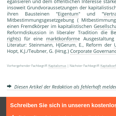
egalisieren und dem öffentlichen Interesse stärke
insoweit Grundvoraussetzungen der kapitalistis
ihren Bausteinen "
Eigentum
" und "
Vertr
Mitbestimmungsgesetzgebung ( Mitbestimmung)
einen Fremdkörper im kapitalistischen
Gesellscha
Reformdiskussion in liberaler Tradition die 
rights
) für eine
marktkonform
e Ausgestaltun
Literatur: Steinmann, HJGerum, E., Reform der
Hopt, K.J./Teubner, G. (Hrsg.)
Corporate Governan
Vorhergehender Fachbegriff:
Kapitalismus
| Nächster Fachbegriff:
Kapitalkoef
Diesen Artikel der Redaktion als fehlerhaft meld
Schreiben Sie sich in unseren kostenlo