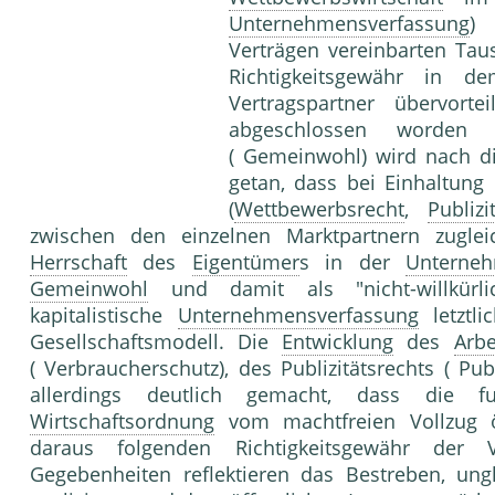
Unternehmensverfassung
) 
Verträgen vereinbarten Ta
Richtigkeitsgewähr in d
Vertragspartner übervor
abgeschlossen worden 
( Gemeinwohl) wird nach d
getan, dass bei Einhaltung
(
Wettbewerbsrecht
,
Publizi
zwischen den einzelnen Marktpartnern zugl
Herrschaft
des
Eigentümer
s in der
Unterne
Gemeinwohl
und damit als "nicht-willkürlic
kapitalistische
Unternehmensverfassung
letztli
Gesellschaftsmodell. Die
Entwicklung
des
Arbe
( Verbraucherschutz), des Publizitätsrechts ( Pub
allerdings deutlich gemacht, dass die f
Wirtschaftsordnung
vom machtfreien Vollzug 
daraus folgenden Richtigkeitsgewähr der Ve
Gegebenheiten reflektieren das Bestreben, un