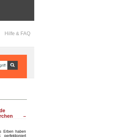
Hilfe & FAQ
nde
ärchen –
s Erben haben
perfektioniert