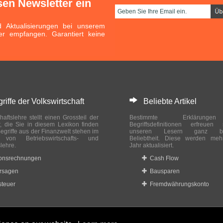
sen Newsletter ein
Aktualisierungen bei unserem
er empfangen. Garantiert keine
ffe der Volkswirtschaft
Beliebte Artikel
haftslehre stellt einen Grossteil der
Bestimmte Erklärung
r, die Sie in diesem Lexikon finden
Begriffsdefinitionen erfreuen
egriffe aus der Finanzwelt stehen im
unseren Lesern ganz bes
ch von Betriebswirtschafts- und
Beliebtheit. Diese werden meh
slehre.
Jahr aktualisiert.
ionsrechnungen
Cash Flow
rsagen
Bausparen
teuer
Fremdwährungskonto