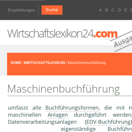
Empfehlungen
A
B
C
D
E
HOME
/
WIRTSCHAFTSLEXIKON
/ Maschinenbuchführung
Maschinenbuchführung
umfasst alle
Buchführungsformen
, die mit H
maschinellen
Anlagen
durchgeführt werden,
Datenverarbeitungsanlagen (
EDV-Buchführung
eigenständige Buchfü