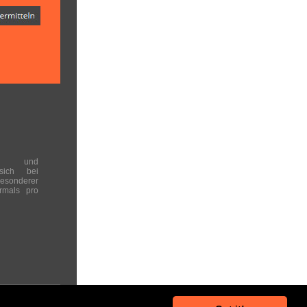
en und
 sich bei
onderer
rmals pro