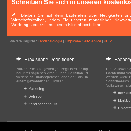
Schreiben Sie sich in unseren kostenlo
Bleiben Sie auf dem Laufenden über Neuigkeiten und 
Wirtschaftslexikon, indem Sie unseren monatlichen Newslett
Werbung. Jederzeit mit einem Klick abbestellbar.
Weitere Begriffe :
Landsoziologie
|
Employee Self-Service
|
KESt
Praxisnahe Definitionen
Fachbegri
Nutzen Sie die jeweilige Begriffserklärung
Die Volkswirtsc
bei Ihrer täglichen Arbeit. Jede Definition ist
Fachtermini vo
wesentlich umfangreicher angelegt als in
werden. Viele B
einem gewöhnlichen Glossar.
Schnittberei
Volkswirtschaft
Marketing
Investit
Definition
Marktve
Konditionenpolitik
Umsatzs