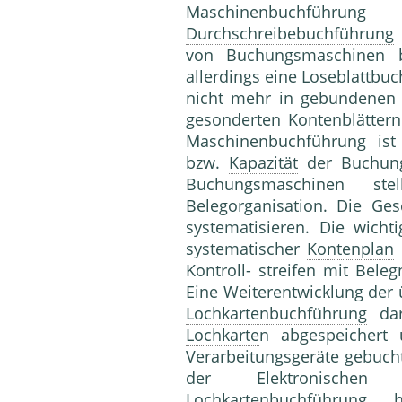
Maschinenbuchführung
Durchschreibebuchführung
von Buchungsmaschinen b
allerdings eine Loseblattbu
nicht mehr in gebundenen 
gesonderten Kontenblättern
Maschinenbuchführung ist
bzw.
Kapazität
der Buchung
Buchungsmaschinen s
Belegorganisation. Die Ges
systematisieren. Die wicht
systematischer
Kontenplan
Kontroll- streifen mit Bel
Eine Weiterentwicklung der 
Lochkartenbuchführung
dar
Lochkarte
n abgespeichert 
Verarbeitungsgeräte gebucht
der Elektronische
Lochkartenbuchführung
heu