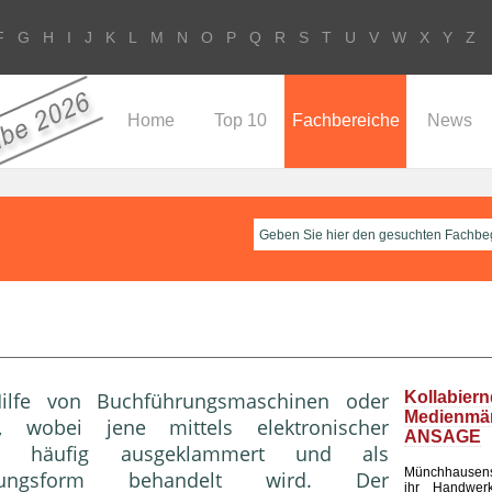
F
G
H
I
J
K
L
M
N
O
P
Q
R
S
T
U
V
W
X
Y
Z
Home
Top 10
Fachbereiche
News
ilfe von Buchführungsmaschinen oder
Kollabier
Medienm
 wobei jene mittels elektronischer
ANSAGE
) häufig ausgeklammert und als
Münchhausen
hrungsform behandelt wird. Der
ihr Handwerk 