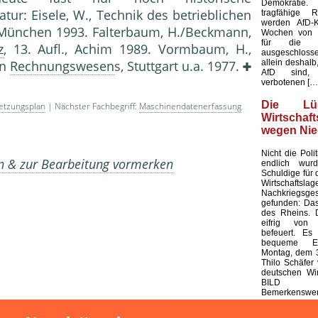
Demokratie
isele, W., Technik des betrieblichen
tragfähige R
werden AfD-K
., München 1993. Falterbaum, H./Beckmann,
Wochen von d
für die K
z
, 13. Aufl., Achim 1989. Vormbaum, H.,
ausgeschloss
allein deshalb,
en
Rechnungswesen
s, Stuttgart u.a. 1977.
AfD sind, 
verbotenen […
Die L
etzungsplan
| Nächster Fachbegriff:
Maschinendatenerfassung
Wirtschaf
wegen Nie
Nicht die Polit
en & zur Bearbeitung vormerken
endlich wur
Schuldige für 
Wirtschaf
Nachkriegsges
gefunden: Das
des Rheins. 
eifrig von
befeuert. Es 
bequeme Er
Montag, dem 3
Thilo Schäfer 
deutschen Wir
BILD
Bemerkenswert