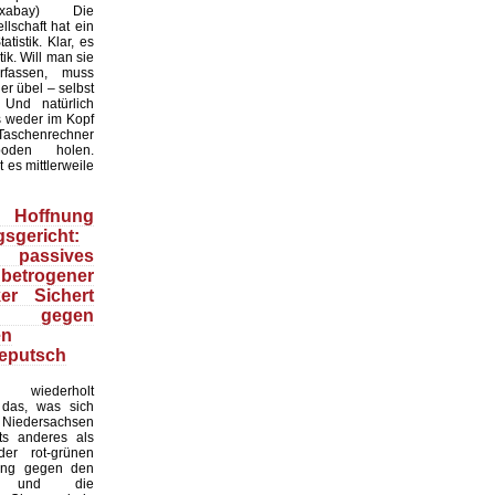
:Pixabay) Die
lschaft hat ein
tistik. Klar, es
ik. Will man sie
erfassen, muss
r übel – selbst
 Und natürlich
 weder im Kopf
Taschenrechner
oden holen.
t es mittlerweile
Hoffnung
sgericht:
 passives
 betrogener
ker Sichert
 gegen
en
eputsch
 wiederholt
, das, was sich
Niedersachsen
hts anderes als
er rot-grünen
ung gegen den
at und die