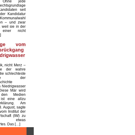
. Ohne jede
echtsgrundlage
andidaten seit
er Kandidatur
ommunalwahl
en – und zwar
 weil sie in der
einer nicht
]
üge vom
tsrückgang
drigwasser
ik, nicht Merz –
de der wahre
die schlechteste
tslage der
chichte
 Niedrigwasser
Diese Mär wird
 den Medien
ist eine allzu
klärung. Am
. August, sagte
vom Institut der
tschaft (IW) zu
 etwas
es. Das […]