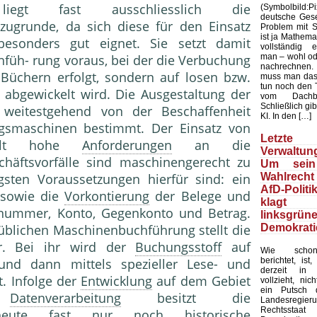
 liegt fast ausschliesslich die
(Symbolbild
deutsche Gesel
zugrunde, da sich diese für den Einsatz
Problem mit Sta
ist ja Mathemat
esonders gut eignet. Sie setzt damit
vollständig 
man – wohl ode
chfüh- rung voraus, bei der die Verbuchung
nachrechnen.
Büchern erfolgt, sondern auf losen bzw.
muss man das
tun noch den 
 abgewickelt wird. Die Ausgestaltung der
vom Dachb
Schließlich gib
 weitestgehend von der Beschaffenheit
KI. In den […]
smaschinen bestimmt. Der Einsatz von
Letzte 
tellt hohe
Anforderungen
an die
Verwaltung
chäftsvorfälle sind maschinengerecht zu
Um sein
Wahlrecht
igsten Voraussetzungen hierfür sind: ein
AfD-Politi
sowie die
Vorkontierung
der Belege und
klagt
egnummer, Konto, Gegenkonto und Betrag.
linksgrün
Demokrati
üblichen Maschinenbuchführung stellt die
. Bei ihr wird der
Buchungsstoff
auf
Wie schon
berichtet, ist
und dann mittels spezieller Lese- und
derzeit in 
. Infolge der
Entwicklung
auf dem Gebiet
vollzieht, nic
ein Putsch d
n
Datenverarbeitung
besitzt die
Landesregier
Rechtssta
te fast nur noch historische