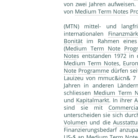
von zwei Jahren aufweisen.
von
Medium Term Note
s
Pr
(MTN) mittel- und langfr
internationalen
Finanzmärk
Bonität
im Rahmen eines z
(
Medium Term Note
Pro
Note
s entstanden 1972 in
Medium Term Note
s,
Euron
Note
Programm
e dürfen sei
Lauizeu von mmuc&icn& 7 i
Jahren in anderen Ländern
schliessen
Medium Term N
und
Kapitalmarkt
. In ihrer
A
sind sie mit
Commercia
unterscheiden sie sich durc
Volumen
und die
Ausstatt
Finanzierungsbedarf anzup
US-$ an
Medium Term Note