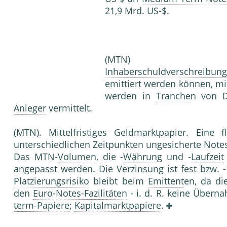
21,9 Mrd. US-$.
(MTN)
Inhaberschuldverschreibung
emittiert werden können, mi
werden in
Tranche
n von 
Anleger
vermittelt.
(MTN). Mittelfristiges Geldmarktpapier. Eine 
unterschiedlichen Zeitpunkten ungesicherte Note
Das MTN-
Volumen
, die -
Währung
und -
Laufzeit
angepasst werden. Die Verzinsung ist fest bzw. -
Platzierungsrisiko
bleibt beim
Emittent
en, da di
den
Euro-Notes-Fazilitäten
- i. d. R. keine Über
term-Papiere
;
Kapitalmarktpapiere
.