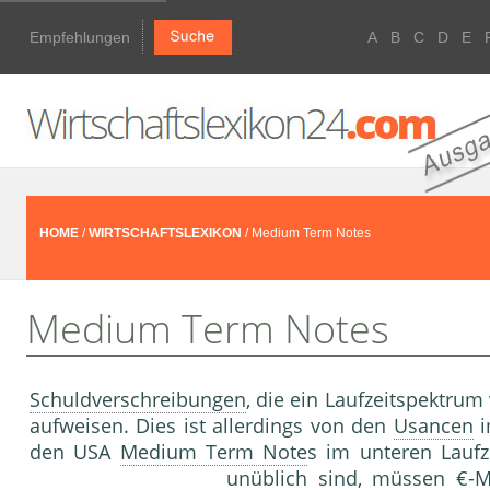
Empfehlungen
A
B
C
D
E
HOME
/
WIRTSCHAFTSLEXIKON
/ Medium Term Notes
Medium Term Notes
Schuldverschreibungen
, die ein Laufzeitspektrum
aufweisen. Dies ist allerdings von den
Usancen
i
den USA
Medium Term Note
s im unteren Laufz
unüblich sind, müssen €-
M