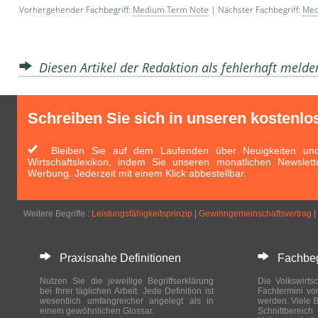
Vorhergehender Fachbegriff:
Medium Term Note
| Nächster Fachbegriff:
Med
Diesen Artikel der Redaktion als fehlerhaft meld
Schreiben Sie sich in unseren kostenlo
Bleiben Sie auf dem Laufenden über Neuigkeiten und 
Wirtschaftslexikon, indem Sie unseren monatlichen Newslett
Werbung. Jederzeit mit einem Klick abbestellbar.
Weitere Begriffe :
Leistungsfähigkeitsprinzip
|
Gewinngemeinschaftsvertrag
|
Praxisnahe Definitionen
Fachbegri
Nutzen Sie die jeweilige Begriffserklärung
Die Volkswirtsc
bei Ihrer täglichen Arbeit. Jede Definition ist
Fachtermini vo
wesentlich umfangreicher angelegt als in
werden. Viele B
einem gewöhnlichen Glossar.
Schnittberei