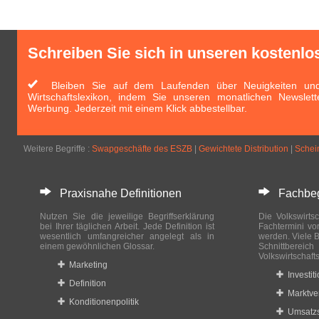
Schreiben Sie sich in unseren kostenlo
Bleiben Sie auf dem Laufenden über Neuigkeiten und 
Wirtschaftslexikon, indem Sie unseren monatlichen Newslett
Werbung. Jederzeit mit einem Klick abbestellbar.
Weitere Begriffe :
Swapgeschäfte des ESZB
|
Gewichtete Distribution
|
Schei
Praxisnahe Definitionen
Fachbegri
Nutzen Sie die jeweilige Begriffserklärung
Die Volkswirtsc
bei Ihrer täglichen Arbeit. Jede Definition ist
Fachtermini vo
wesentlich umfangreicher angelegt als in
werden. Viele B
einem gewöhnlichen Glossar.
Schnittberei
Volkswirtschaft
Marketing
Investit
Definition
Marktve
Konditionenpolitik
Umsatzs