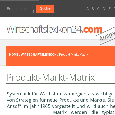
Empfehlungen
A
B
C
D
E
HOME
/
WIRTSCHAFTSLEXIKON
/ Produkt-Markt-Matrix
Produkt-Markt-Matrix
Systematik für
Wachstumsstrategien
als wichtige
von
Strategie
n für
neue Produkte
und Märkte. Sie
Ansoff im Jahr 1965 vorgestellt und wird auch he
Matrix
werden die typi