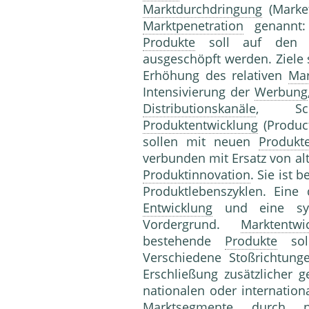
Marktdurchdringung
(Mark
Marktpenetration
genannt
Produkte
soll auf den b
ausgeschöpft werden. Ziele 
Erhöhung des relativen
Mar
Intensivierung der
Werbung
Distributionskanäle
, Sch
Produktentwicklung
(Produc
sollen mit neuen
Produkt
verbunden mit Ersatz von al
Produktinnovation
. Sie ist 
Produktlebenszyklen. Eine
Entwicklung
und eine syst
Vordergrund.
Marktentwi
bestehende
Produkte
soll
Verschiedene Stoßrichtun
Erschließung zusätzlicher g
nationalen oder internation
Marktsegmente
durch neu