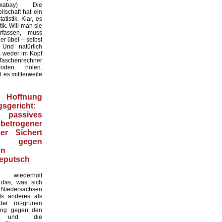
:Pixabay) Die
lschaft hat ein
tistik. Klar, es
ik. Will man sie
erfassen, muss
r übel – selbst
 Und natürlich
 weder im Kopf
Taschenrechner
oden holen.
t es mittlerweile
Hoffnung
sgericht:
 passives
 betrogener
ker Sichert
 gegen
en
eputsch
 wiederholt
, das, was sich
Niedersachsen
hts anderes als
er rot-grünen
ung gegen den
at und die