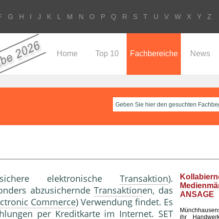
F
G
H
I
J
K
L
M
N
O
P
Q
R
S
T
U
V
W
X
Y
Z
Home
Top 10
Fachbereiche
News
 sichere elektronische
Transaktion
).
Kollabier
Medienm
onders abzusichernde
Transaktion
en, das
ANSAGE
ectronic Commerce
) Verwendung findet. Es
Münchhausen
hlung
en per
Kreditkarte
im
Internet
. SET
ihr Handwerk 