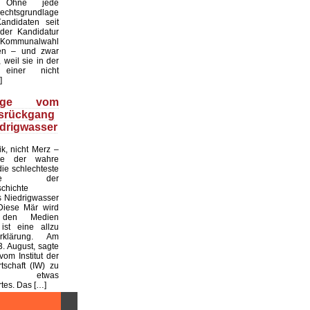
. Ohne jede
echtsgrundlage
andidaten seit
er Kandidatur
ommunalwahl
en – und zwar
 weil sie in der
einer nicht
]
üge vom
tsrückgang
drigwasser
ik, nicht Merz –
de der wahre
die schlechteste
tslage der
chichte
 Niedrigwasser
Diese Mär wird
 den Medien
ist eine allzu
klärung. Am
. August, sagte
vom Institut der
tschaft (IW) zu
 etwas
es. Das […]