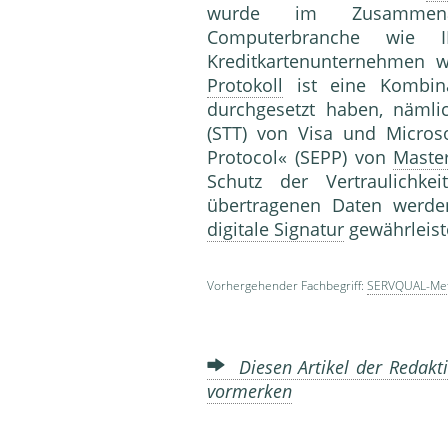
wurde im Zusammen
Computerbranche wie 
Kreditkartenunternehmen 
Protokoll
ist eine Kombina
durchgesetzt haben, nämli
(STT) von Visa und Micros
Protocol« (SEPP) von
Maste
Schutz der Vertraulichk
übertragenen Daten werd
digitale Signatur
gewährleist
Vorhergehender Fachbegriff:
SERVQUAL-Me
Diesen Artikel der Redakti
vormerken