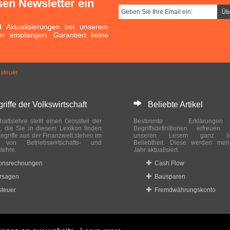
sen Newsletter ein
Aktualisierungen bei unserem
er empfangen. Garantiert keine
steuer
ffe der Volkswirtschaft
Beliebte Artikel
haftslehre stellt einen Grossteil der
Bestimmte Erklärung
r, die Sie in diesem Lexikon finden
Begriffsdefinitionen erfreuen
egriffe aus der Finanzwelt stehen im
unseren Lesern ganz bes
ch von Betriebswirtschafts- und
Beliebtheit. Diese werden meh
slehre.
Jahr aktualisiert.
ionsrechnungen
Cash Flow
rsagen
Bausparen
teuer
Fremdwährungskonto