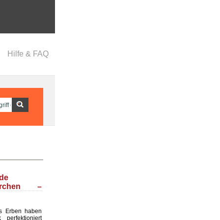
Hilfe & FAQ
nde
ärchen –
s Erben haben
perfektioniert