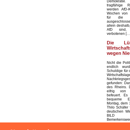
Demokratie
tragfähige R
werden AfD-K
Wochen von d
für die K
ausgeschloss
allein deshalb,
AfD sind, 
verbotenen […
Die L
Wirtschaf
wegen Nie
Nicht die Polit
endlich wur
Schuldige für 
Wirtschaf
Nachkriegsges
gefunden: Das
des Rheins. 
eifrig von
befeuert. Es 
bequeme Er
Montag, dem 3
Thilo Schäfer 
deutschen Wir
BILD
Bemerkenswert