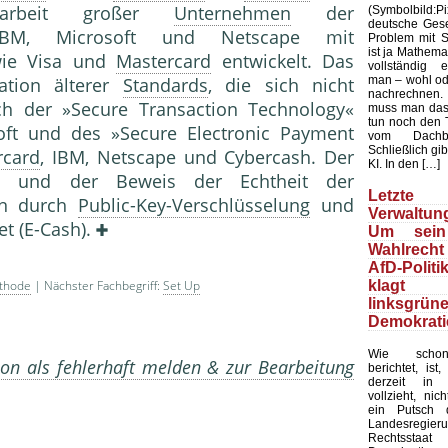
arbeit großer
Unternehmen
der
(Symbolbild
deutsche Gesel
IBM, Microsoft und Netscape mit
Problem mit Sta
ist ja Mathemat
wie Visa und
Mastercard
entwickelt. Das
vollständig 
man – wohl ode
tion älterer
Standards
, die sich nicht
nachrechnen.
ch der »Secure Transaction Technology«
muss man das
tun noch den 
oft und des »Secure Electronic Payment
vom Dachb
Schließlich gib
rcard
, IBM, Netscape und Cybercash. Der
KI. In den […]
eit und der Beweis der Echtheit der
Letzte 
en durch
Public-Key-Verschlüsselung
und
Verwaltung
et (E-Cash).
Um sein
Wahlrecht
AfD-Politi
klagt
thode
| Nächster Fachbegriff:
Set Up
linksgrün
Demokrati
Wie schon
on als fehlerhaft melden & zur Bearbeitung
berichtet, ist
derzeit in 
vollzieht, nic
ein Putsch d
Landesregier
Rechtssta