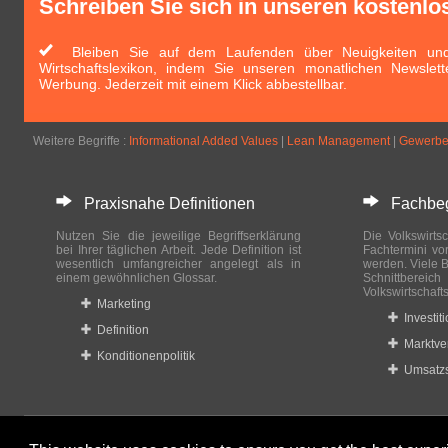
Schreiben Sie sich in unseren kostenlo
Bleiben Sie auf dem Laufenden über Neuigkeiten und 
Wirtschaftslexikon, indem Sie unseren monatlichen Newslett
Werbung. Jederzeit mit einem Klick abbestellbar.
Weitere Begriffe :
Informational Added Values
|
Lean Management
|
Gewerbe
Praxisnahe Definitionen
Fachbegri
Nutzen Sie die jeweilige Begriffserklärung
Die Volkswirtsc
bei Ihrer täglichen Arbeit. Jede Definition ist
Fachtermini vo
wesentlich umfangreicher angelegt als in
werden. Viele B
einem gewöhnlichen Glossar.
Schnittberei
Volkswirtschaft
Marketing
Investit
Definition
Marktve
Konditionenpolitik
Umsatzs