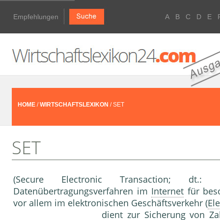
Empfehlungen
A
B
C
D
E
HOME
/
WIRTSCHAFTSLEXIKON
/ SET
SET
(Secure Electronic Transaction; dt.:
Datenübertragungsverfahren im
Internet
für bes
vor allem im elektronischen Geschäftsverkehr (
El
dient zur Sicherung von
Za