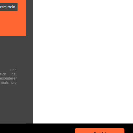
en und
 sich bei
onderer
rmals pro