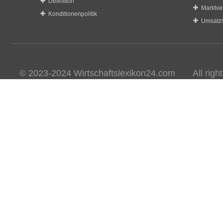
Definition
Marktve
Konditionenpolitik
Umsatzs
© 2023-2024 Wirtschaftslexikon24.com All rights