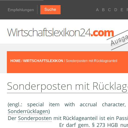
Empfehlungen
A
B
C
D
E
HOME
/
WIRTSCHAFTSLEXIKON
/ Sonderposten mit Rücklageanteil
Sonderposten mit Rücklag
(engl.: special item with accrual characte
Sonderrücklagen
)
Der
Sonderposten
mit Rücklageanteil ist ein Pas
Er darf gem. § 273 HGB nur