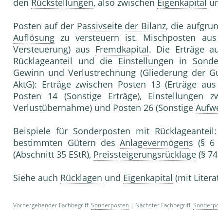
den
Rückstellungen
, also zwischen
Eigenkapital
u
Posten auf der
Passivseite der Bilanz
, die aufgru
Auflösung
zu versteuern ist. Mischposten au
Versteuerung) aus
Fremdkapital
. Die Erträge 
Rücklageanteil und die
Einstellung
en in
Sonde
Gewinn und Verlustrechnung (Gliederung der Gu
AktG): Erträge zwischen Posten 13 (Erträge au
Posten 14 (
Sonstige Erträge
),
Einstellung
en z
Verlustübernahme) und Posten 26 (Sonstige
Aufw
Beispiele für
Sonderposten
mit Rücklageanteil
bestimmten Gütern des
Anlagevermögen
s (§ 6
(Abschnitt 35 EStR),
Preissteigerungsrücklage
(§ 74
Siehe auch
Rücklagen
und
Eigenkapital
(mit Liter
Vorhergehender Fachbegriff:
Sonderposten
| Nächster Fachbegriff:
Sonderpo