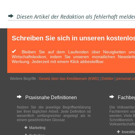
Diesen Artikel der Redaktion als fehlerhaft meld
Schreiben Sie sich in unseren kostenlo
Bleiben Sie auf dem Laufenden über Neuigkeiten und 
Wirtschaftslexikon, indem Sie unseren monatlichen Newslett
Werbung. Jederzeit mit einem Klick abbestellbar.
Weitere Begriffe :
Gesetz über das Kreditwesen (KWG)
|
Debitor
|
personal c
Praxisnahe Definitionen
Fachbegri
Nutzen Sie die jeweilige Begriffserklärung
Die Volkswirtsc
bei Ihrer täglichen Arbeit. Jede Definition ist
Fachtermini vo
wesentlich umfangreicher angelegt als in
werden. Viele B
einem gewöhnlichen Glossar.
Schnittberei
Volkswirtschaft
Marketing
Investit