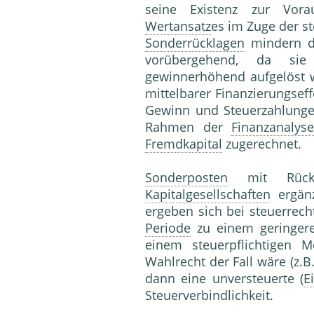
seine Existenz zur Vor
Wertansatz
es im Zuge der s
Sonderrücklagen
mindern de
vorübergehend, da sie
gewinnerhöhend aufgelöst 
mittelbarer Finanzierungsef
Gewinn und Steuerzahlunge
Rahmen der
Finanzanalyse
Fremdkapital
zugerechnet.
Sonderposten
mit Rückl
Kapitalgesellschaften
ergänz
ergeben sich bei steuerrech
Periode
zu einem geringer
einem steuerpflichtigen 
Wahlrecht der Fall wäre (z.B
dann eine unversteuerte (
E
Steuerverbindlichkeit.