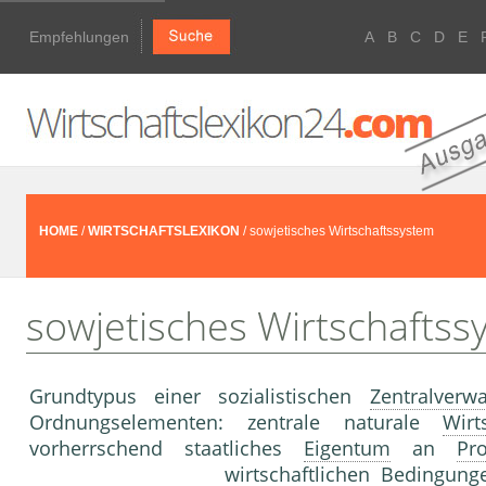
Empfehlungen
A
B
C
D
E
HOME
/
WIRTSCHAFTSLEXIKON
/ sowjetisches Wirtschaftssystem
sowjetisches Wirtschaftss
Grundtypus einer sozialistischen
Zentralverwa
Ordnungselementen: zentrale naturale
Wirt
vorherrschend staatliches
Eigentum
an
Pro
wirtschaftlichen Bedingun