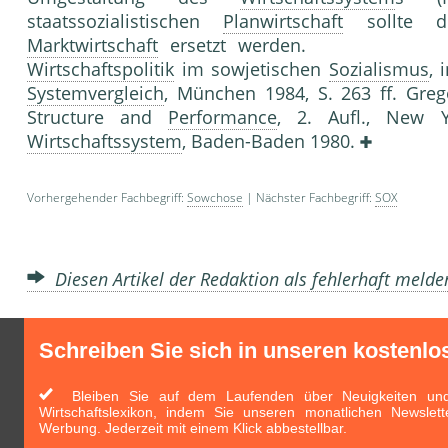
staatssozialistischen
Planwirtschaft
sollte d
Marktwirtschaft
ersetzt werden. Litera
Wirtschaftspolitik
im sowjetischen
Sozialismus
, 
Systemvergleich
, München 1984, S. 263 ff. Grego
Structure and
Performance
, 2. Aufl., New 
Wirtschaftssystem
, Baden-Baden 1980.
Vorhergehender Fachbegriff:
Sowchose
| Nächster Fachbegriff:
SOX
Diesen Artikel der Redaktion als fehlerhaft meld
Schreiben Sie sich in unseren kostenlo
Bleiben Sie auf dem Laufenden über Neuigkeiten und 
Wirtschaftslexikon, indem Sie unseren monatlichen Newslett
Werbung. Jederzeit mit einem Klick abbestellbar.