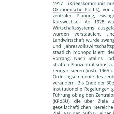
1917 (Kriegskommunism
Ökonomische Politik
), vor
zentralen
Planung
, zwang
Kurswechsel: Ab 1928 wu
Wirtschaftssystem
s ausgef
wurden verstaatlicht un
Landwirtschaft
wurde zwangsk
und Jahresvolkswirtschaft
staatlich monopolisiert; 
Vorrang. Nach Stalins To
straffen Planzentralismus z
reorganisieren (insb. 1965 
Ordnungselemente des zentr
verändern. Bis Ende der 80e
institutionelle
Regelung
en g
Führung
oblag den Zentralo
(KPdSU), die über Ziele 
gesellschaftlichen Bereich
Ziel war der Aufbau eine