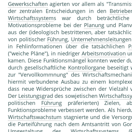
Gewerkschaften
agierten vor allem als "Transmis
der zentralen Entscheidungen in den
Betrieb
e
Wirtschaftssystem
s war durch beträchtliche
Motivationsprobleme bei der
Planung
und Planve
aus der (ideologisch bestrittenen, aber tatsächl
von politischer
Führung
,
Unternehmensleitung
en
in Fehlinformationen über die tatsächlichen
P
("weiche Pläne"), in niedriger
Arbeitsmotivation
un
kamen. Diese Funktionsmängel konnten weder du
durch gesellschaftliche
Kontrollorgan
e beseitigt
zur "Vervollkommnung" des Wirtschaftsmechani
hiermit verbundene Ausbau zu einem komplexen
dass neue Widersprüche zwischen der Vielzahl
Der
Leistungsgrad
des sowjetischen
Wirtschaftss
politischen
Führung
präferierten) Zielen, ab
Funktionsprobleme verbessert werden. Als hierdu
Wirtschaftswachstum
stagnierte und die Versor
die Parteiführung nach dem Amtsantritt von Gorb
Umgestaltung des
Wirtschaftssystem
s (P