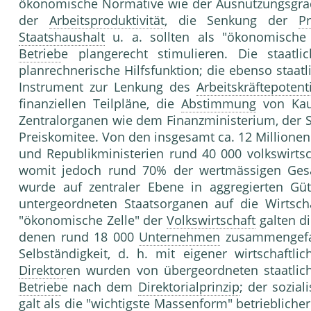
ökonomische Normative wie der Ausnutzungsgrad 
der
Arbeitsproduktivität
, die Senkung der
P
Staatshaushalt
u. a. sollten als "ökonomische 
Betrieb
e plangerecht stimulieren. Die staatlic
planrechnerische Hilfsfunktion; die ebenso staat
Instrument zur Lenkung des
Arbeitskräftepotent
finanziellen Teilpläne, die
Abstimmung
von Kauf
Zentralorganen wie dem Finanzministerium, der 
Preiskomitee. Von den insgesamt ca. 12 Million
und Republikministerien rund 40 000 volkswirtsc
womit jedoch rund 70% der wertmässigen Gesa
wurde auf zentraler Ebene in aggregierten Güt
untergeordneten Staatsorganen auf die Wirtscha
"ökonomische Zelle" der
Volkswirtschaft
galten di
denen rund 18 000
Unternehmen
zusammengefass
Selbständigkeit, d. h. mit eigener wirtschaftl
Direktor
en wurden von übergeordneten staatli
Betrieb
e nach dem
Direktorialprinzip
; der sozial
galt als die "wichtigste Massenform" betriebliche