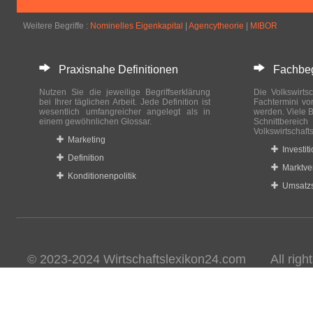
Weitere Begriffe :
Nominelles Eigenkapital
|
Agencytheorie
|
MIBOR
Praxisnahe Definitionen
Fachbegri
Nutzen Sie die jeweilige Begriffserklärung
Die Volkswirtsc
bei Ihrer täglichen Arbeit. Jede Definition ist
Fachtermini vo
wesentlich umfangreicher angelegt als in
werden. Viele B
einem gewöhnlichen Glossar.
Schnittberei
Volkswirtschaft
Marketing
Investit
Definition
Marktve
Konditionenpolitik
Umsatzs
© 2023-2024 Wirtschaftslexikon24.com All rights