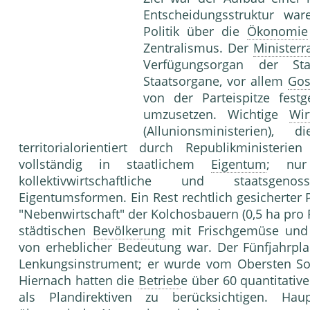
Entscheidungsstruktur wa
Politik über die
Ökonomie
Zentralismus. Der
Ministerr
Verfügungsorgan der Sta
Staatsorgane, vor allem
Gos
von der Parteispitze fest
umzusetzen. Wichtige
Wir
(Allunionsministerien),
territorialorientiert durch Republikministerie
vollständig in staatlichem
Eigentum
; nu
kollektivwirtschaftliche und staatsgeno
Eigentumsformen. Ein Rest rechtlich gesicherter P
"Nebenwirtschaft" der Kolchosbauern (0,5 ha pro F
städtischen
Bevölkerung
mit Frischgemüse und 
von erheblicher Bedeutung war. Der Fünfjahrplan
Lenkungsinstrument; er wurde vom Obersten Sow
Hiernach hatten die
Betrieb
e über 60 quantitati
als Plandirektiven zu berücksichtigen. Hau