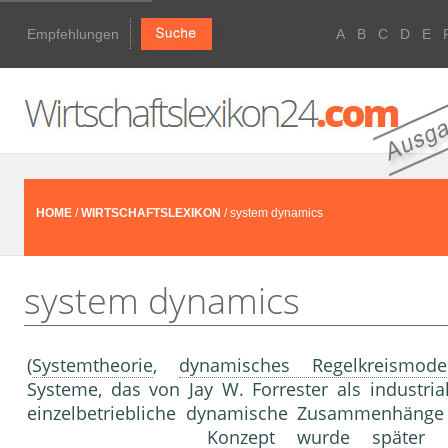
Empfehlungen
A
B
C
D
E
HOME
/
WIRTSCHAFTSLEXIKON
/ system dynamics
system dynamics
(
Systemtheorie
,
dynamisches Regelkreismodel
Systeme, das von Jay W. Forrester als industri
einzelbetriebliche dynamische Zusammenhäng
Konzept wurde später au