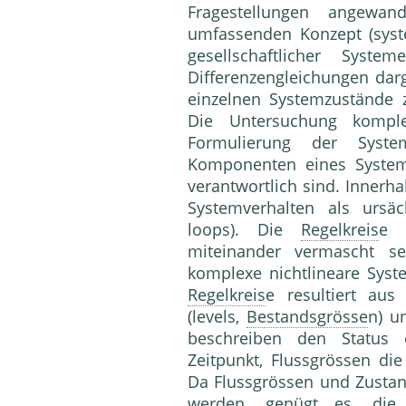
Fragestellungen angew
umfassenden Konzept (syst
gesellschaftlicher Syst
Differenzengleichungen darg
einzelnen Systemzustände 
Die Untersuchung komple
Formulierung der Syst
Komponenten eines System
verantwortlich sind. Innerha
Systemverhalten als ursä
loops). Die
Regelkreis
e 
miteinander vermascht se
komplexe nichtlineare Syst
Regelkreis
e resultiert au
(levels,
Bestandsgrösse
n) u
beschreiben den Status
Zeitpunkt, Flussgrössen di
Da Flussgrössen und Zustan
werden, genügt es, di