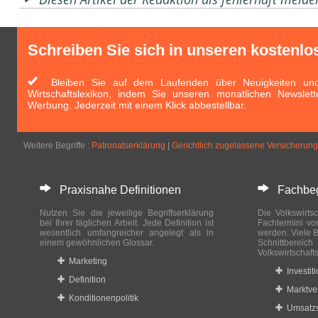
Schreiben Sie sich in unseren kostenlo
Bleiben Sie auf dem Laufenden über Neuigkeiten und 
Wirtschaftslexikon, indem Sie unseren monatlichen Newslett
Werbung. Jederzeit mit einem Klick abbestellbar.
Weitere Begriffe :
Patronatserklärung
|
Gerichtlich zugelassene Versicherung
Praxisnahe Definitionen
Fachbegri
Nutzen Sie die jeweilige Begriffserklärung
Die Volkswirtsc
bei Ihrer täglichen Arbeit. Jede Definition ist
Fachtermini vo
wesentlich umfangreicher angelegt als in
werden. Viele B
einem gewöhnlichen Glossar.
Schnittberei
Volkswirtschaft
Marketing
Investit
Definition
Marktve
Konditionenpolitik
Umsatzs