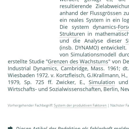
resultierende Zielabweich
anhand der Flussgrössen zu
ein reales System in ein lo
Die system dynamics-
For
Struktur
en in mathematisch
und die Analyse dieser
S
(insb. DYNAMO) entwickelt
von Simulationsmodell dur
erstellte Studie "
Grenzen des Wachstums
" von De
Industrial Dynamics, Cambridge, Mass. 1961; d
Wiesbaden 1972. v. Kortzfleisch, G.IKrallmann, H.,
1979, Sp. 725 ff. Zwicker, E.,
Simulation
und 
Wirtschafts- und Sozialwissenschaften, Berlin, N
Vorhergehender Fachbegriff:
System der produktiven Faktoren
| Nächster Fa
Diesen Artikel der Redaktion als fehlerhaft meld