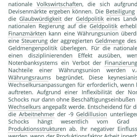
nationale
Volkswirtschaft
en, die sich aufgrun
Devisenmärkte ergeben können. Die
Beteiligung
die
Glaubwürdigkeit
der
Geldpolitik
eines Lande
nationalen Regierung auf die
Geldpolitik
erhebli
Finanzmärkte
n kann eine Währungsunion überd
eine
Steuerung
der aggregierten
Geldmenge
de
Geldmengenpolitik überlegen. Für die nationa
einen disziplinierenden Effekt ausüben, 
Notenbanksystems ein Verbot der
Finanzierun
Nachteile einer Währungsunion werden 
Währungsraum
s begründet. Diese keynesiani
Wechselkursanpassungen für erforderlich, wenn 
auftreten. Aufgrund einer Inflexibilität der 
Schocks nur dann ohne Beschäftigungseinbußen 
Wechselkurs
angepaßt werde. Entscheidend für d
die
Arbeitnehmer
der -9
Geldillusion
unterlieg
Schocks hängt wesentlich vom Gra
Produktionsstruktur
en ab. Ihr negativer Einflu
werden, wenn der
Produktionsfaktor
Arbeit inner