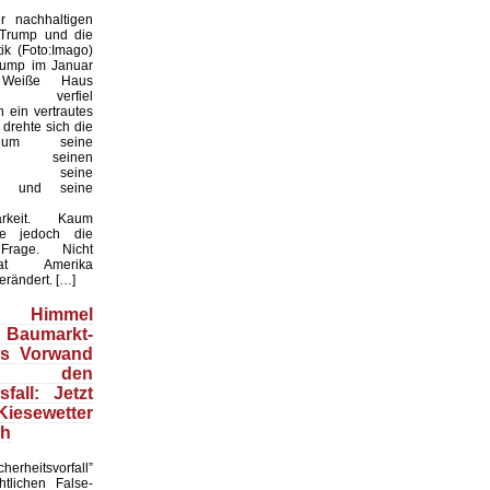
 nachhaltigen
 Trump und die
ik (Foto:Imago)
rump im Januar
Weiße Haus
te, verfiel
 ein vertrautes
 drehte sich die
 um seine
keit, seinen
til, seine
en und seine
arkeit. Kaum
te jedoch die
 Frage. Nicht
t Amerika
erändert. […]
Himmel
 Baumarkt-
ls Vorwand
 den
fall: Jetzt
esewetter
ch
herheitsvorfall”
htlichen False-