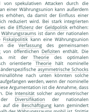
d von spekulativen Attacken durch die
an einer Währungsunion kann außerdem
s erhöhen, da damit der Einfluss einer
ch reduziert wird. Bei stark integrierten
ies die
Effizienz
der
Geldpolitik
erhöhen:
s
Währungsraum
s ist dann der nationalen
le
Fiskalpolitik
kann eine Währungsunion
wenn die
Verfassung
des gemeinsamen
g
von öffentlichen
Defizit
en enthält. Die
v.a. mit der
Theorie
des optimalen
sch orientierte
Theorie
hält nominelle
länderspezifische
asymmetrische Schocks
Nominallöhne nach unten könnten solche
aufgefangen werden, wenn der nominelle
iese Argumentation ist die Annahme, dass
en. Die
Intensität
solcher asymmetrischer
d der
Diversifikation
der nationalen
ss auf die
Beschäftigung
kann gemindert
halb des
Währungsraum
s mobil ist. Strittig