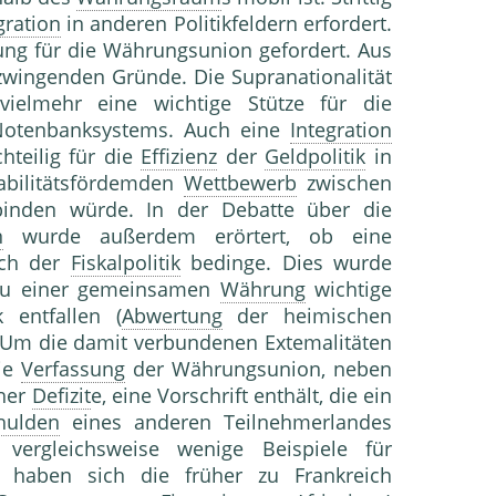
gration
in anderen Politikfeldern erfordert.
ung für die Währungsunion gefordert. Aus
 zwingenden Gründe. Die Supranationalität
ielmehr eine wichtige Stütze für die
Notenbanksystems. Auch eine
Integration
hteilig für die
Effizienz
der
Geldpolitik
in
abilitätsfördemden
Wettbewerb
zwischen
binden würde. In der Debatte über die
n
wurde außerdem erörtert, ob eine
ch der
Fiskalpolitik
bedinge. Dies wurde
 zu einer gemeinsamen
Währung
wichtige
 entfallen (
Abwertung
der heimischen
. Um die damit verbundenen Extemalitäten
die
Verfassung
der Währungsunion, neben
cher
Defizit
e, eine Vorschrift enthält, die ein
hulden
eines anderen Teilnehmerlandes
s vergleichsweise wenige Beispiele für
a haben sich die früher zu Frankreich