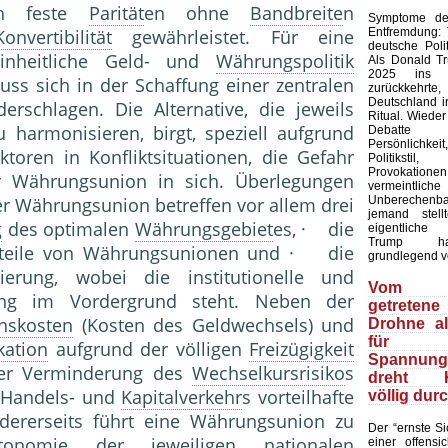
ich feste
Parität
en ohne
Bandbreite
n
Symptome der
Entfremdung:
Konvertibilität
gewährleistet. Für eine
deutsche Polit
inheitliche Geld- und
Währungspolitik
Als Donald T
2025 ins 
uss sich in der Schaffung einer zentralen
zurückkehr
Deutschland in
erschlagen. Die Alternative, die jeweils
Ritual. Wieder
u harmonisieren, birgt, speziell aufgrund
Debatte
Persönlich
ktoren in Konfliktsituationen, die Gefahr
Politiks
Provokation
r Währungsunion in sich. Überlegungen
vermeintliche
Unberechenb
r Währungsunion betreffen vor allem drei
jemand stell
g
des optimalen
Währungsgebiet
es, · die
eigentliche
Trump ha
hteile von Währungsunionen und · die
grundlegend v
isierung, wobei die institutionelle und
Vom 
tung im Vordergrund steht. Neben der
getretene
onskosten
(Kosten des Geldwechsels) und
Drohne a
für
kation
aufgrund der völligen
Freizügigkeit
Spannungs
er Verminderung des
Wechselkursrisiko
s
dreht Ki
n Handels- und
Kapitalverkehr
s vorteilhafte
völlig dur
dererseits führt eine Währungsunion zu
Der “ernste Sic
omie der jeweiligen nationalen
einer offensic