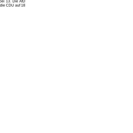
ei 13. Die AfD
 die CDU auf 18