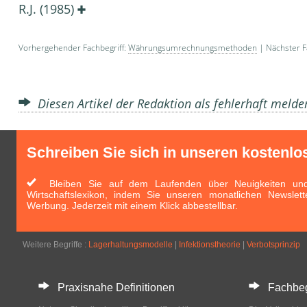
R.J. (1985)
Vorhergehender Fachbegriff:
Währungsumrechnungsmethoden
| Nächster F
Diesen Artikel der Redaktion als fehlerhaft meld
Schreiben Sie sich in unseren kostenlo
Bleiben Sie auf dem Laufenden über Neuigkeiten und 
Wirtschaftslexikon, indem Sie unseren monatlichen Newslett
Werbung. Jederzeit mit einem Klick abbestellbar.
Weitere Begriffe :
Lagerhaltungsmodelle
|
Infektionstheorie
|
Verbotsprinzip
Praxisnahe Definitionen
Fachbegri