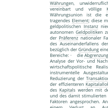
Währung
en, unwiderrufl
vereinbart und völlige
Währungsunion ist die e
tragendes
Element
; diese m
geldpolitischen
Instanz
nied
autonomen
Geldpolitik
en z
der
Präferenz
nationaler Fa
des Auseinanderfallens de
bezüglich der
Gründung
eine
Bereiche: · die
Abgrenzun
Analyse der Vor- und Nac
wirtschaftspolitische Real
instrumentelle Ausgestal
Reduzierung der
Transakti
der effizienteren
Kapitalallo
des
Kapital
s werden mit d
und des damit stimulierte
Faktoren angesprochen. An
einem
Verlust
an Auton