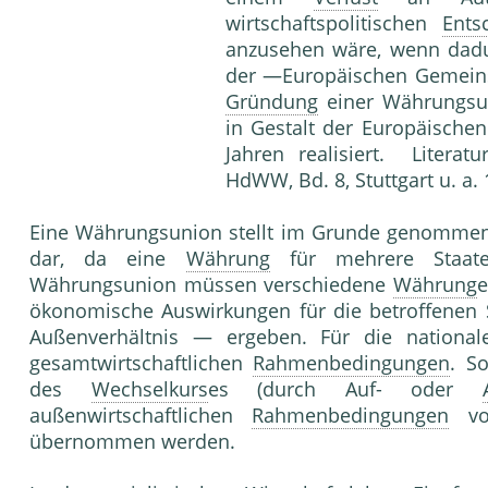
wirtschaftspolitischen
Ents
anzusehen wäre, wenn dadur
der —Europäischen Gemeinsc
Gründung
einer Währungsun
in Gestalt der Europäisch
Jahren realisiert. Literat
HdWW, Bd. 8, Stuttgart u. a. 1
Eine Währungsunion stellt im Grunde genomme
dar, da eine
Währung
für mehrere Staaten
Währungsunion müssen verschiedene
Währung
e
ökonomische Auswirkungen für die betroffenen 
Außenverhältnis — ergeben. Für die nationa
gesamtwirtschaftlichen
Rahmenbedingungen
. S
des
Wechselkurs
es (durch Auf- oder
außenwirtschaftlichen
Rahmenbedingungen
von
übernommen werden.