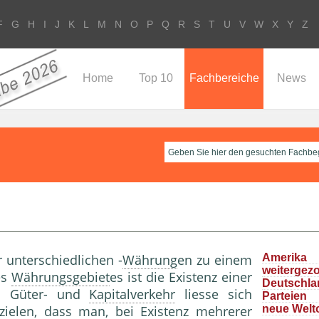
F
G
H
I
J
K
L
M
N
O
P
Q
R
S
T
U
V
W
X
Y
Z
Home
Top 10
Fachbereiche
News
 unterschiedlichen -
Währung
en zu einem
Ameri
weitergez
es
Währungsgebiet
es ist die Existenz einer
Deutschla
en Güter- und
Kapitalverkehr
liesse sich
Parteie
rzielen, dass man, bei Existenz mehrerer
neue Welt