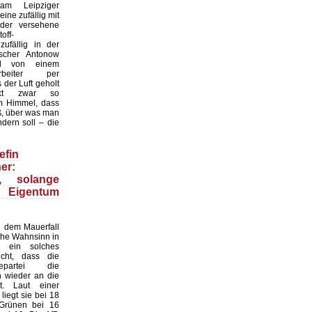
 am Leipziger
ine zufällig mit
der versehene
off-
zufällig in der
scher Antonow
nd von einem
tarbeiter per
der Luft geholt
nkt zwar so
 Himmel, dass
ß, über was man
dern soll – die
efin
er:
n, solange
 Eigentum
 dem Mauerfall
sche Wahnsinn in
 ein solches
cht, dass die
gepartei die
n wieder an die
. Laut einer
iegt sie bei 18
 Grünen bei 16