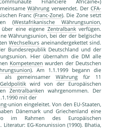
mmunaute Financiere Africaine«)
emeinsame
Währung
verwendet. Der
CFA-
ischen Franc (
Franc-Zone
). Die Zone setzt
men (
Westafrikanische Währungsunion
,
ls über eine eigene
Zentralbank
verfügen.
ine Währungsunion, bei der der belgische
sten
Wechselkurs
aneinandergekettet sind.
der Bundesrepublik Deutschland und der
rungsunion. Hier übernahm die DM alle
chen
Kompetenzen
wurden der Deutschen
hrungsunion
). Am 1.1.1999 begann die
 als gemeinsamer
Währung
für 11
e
Geldpolitik
wird von der Europäischen
hen
Zentralbank
en wahrgenommen. Der
1.1990 mit der
ung
-union eingeleitet. Von den EU-Staaten,
 haben Dänemark und Griechenland eine
 im Rahmen des Europäischen
teratur: EG-Konunission (1990). Bhatia,