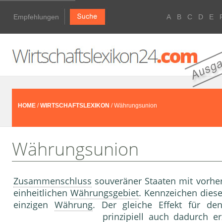
Empfehlungen
A
B
C
D
E
HOME
/
WIRTSCHAFTSLEXIKON
/ Währungsunion
Währungsunion
Zusammenschluss
souveräner Staaten mit vorher
einheitlichen
Währungsgebiet
. Kennzeichen dies
einzigen
Währung
. Der gleiche Effekt für d
prinzipiell auch dadurch e