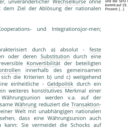
ter, unveränderlicher
Wechselkurs
e ohne
und die SPD b
kommt auf 19,
t dem Ziel der Ablösung der nationalen
Prozent. […]
ooperations- und Integrationsjor-men;
rakterisiert durch a) absolut -
feste
gen oder deren
Substitution
durch eine
rreversible
Konvertibilität
der beteiligten
ontrollen
innerhalb des gemeinsamen
 sich die Kriterien b) und c) weitgehend
ine einheitliche -
Geldpolitik
durch ein
in weiteres konstitutives Merkmal einer
er Währungsunion werden v.a. auf der
insame
Währung
reduziert die
Transaktion
-
n einer Welt mit unabhängigen nationalen
rsehen, dass eine Währungsunion auch
n kann: Sie vermeidet die Schocks auf