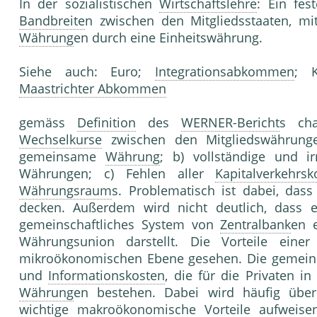
In der sozialistischen
Wirtschaftslehre
: Ein fes
Bandbreite
n zwischen den Mitgliedsstaaten, mi
Währung
en durch eine Einheitswährung.
Siehe auch: Euro;
Integrationsabkommen
; K
Maastrichter Abkommen
gemäss
Definition
des
WERNER-Bericht
s cha
Wechselkurse
zwischen den Mitgliedswährun
gemeinsame
Währung
; b) vollständige und i
Währungen; c) Fehlen aller
Kapitalverkehrsk
Währungsraum
s. Problematisch ist dabei, dass
decken. Außerdem wird nicht deutlich, dass e
gemeinschaftliches System von
Zentralbank
en e
Währungsunion darstellt. Die Vorteile ein
mikroökonomischen Ebene gesehen. Die geme
und
Informationskosten
, die für die Privaten i
Währung
en bestehen. Dabei wird häufig übe
wichtige makroökonomische Vorteile aufweise