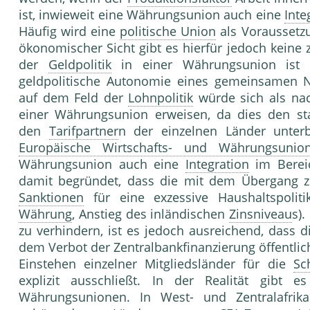
ist, inwieweit eine Währungsunion auch eine
Inte
Häufig wird eine
politische Union
als Voraussetz
ökonomischer Sicht gibt es hierfür jedoch keine
der
Geldpolitik
in einer Währungsunion ist v
geldpolitische Autonomie eines gemeinsamen 
auf dem Feld der
Lohnpolitik
würde sich als nac
einer Währungsunion erweisen, da dies den st
den
Tarifpartner
n der einzelnen Länder unter
Europäische Wirtschafts- und Währungsunio
Währungsunion auch eine
Integration
im Berei
damit begründet, dass die mit dem Übergang
Sanktionen
für eine exzessive Haushaltspolitik
Währung
, Anstieg des inländischen
Zinsniveau
s)
zu verhindern, ist es jedoch ausreichend, dass 
dem Verbot der Zentralbankfinanzierung öffentli
Einstehen einzelner Mitgliedsländer für die
Sc
explizit ausschließt. In der Realität gibt e
Währungsunionen. In West- und Zentralafrik