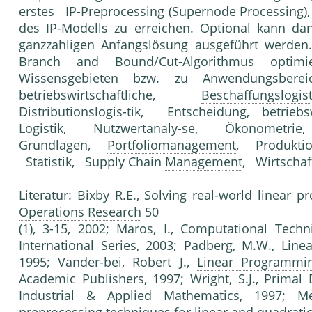
erstes IP-Preprocessing (
Supernode Processing
)
des IP-Modells zu erreichen. Optional kann d
ganzzahligen Anfangslösung ausgeführt werden
Branch and Bound
/Cut-
Algorithmus
optimie
Wissensgebieten bzw. zu Anwendungsbere
betriebswirtschaftliche,
Beschaffungslogist
Distributionslogis-tik, Entscheidung, betrieb
Logistik
, Nutzwertanaly-se, Ökonometrie
Grundlagen,
Portfoliomanagement
, Produkti
Statistik, Supply Chain
Management
, Wirtscha
Literatur: Bixby R.E., Solving real-world linear
Operations Research
50
(1), 3-15, 2002; Maros, I., Computational Tech
International Series, 2003; Padberg, M.W., Line
1995; Vander-bei, Robert J.,
Linear Programmi
Academic Publishers, 1997; Wright, S.J., Primal 
Industrial & Applied Mathematics, 1997; M