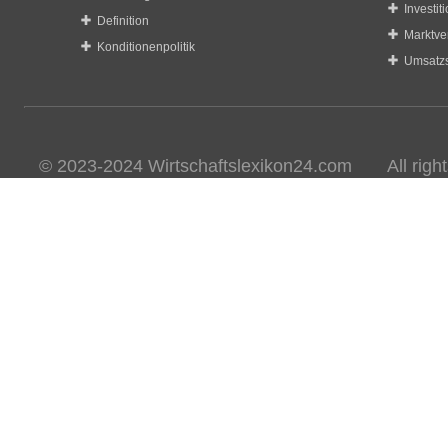
Investit
Definition
Marktve
Konditionenpolitik
Umsatzs
© 2023-2024 Wirtschaftslexikon24.com All rights