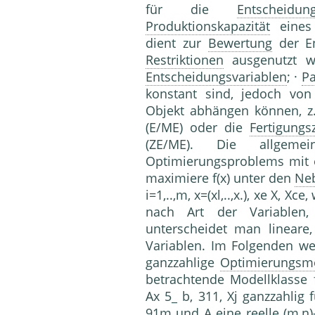
für die
Entscheidung
Produktionskapazität
eines 
dient zur
Bewertung
der E
Restriktionen
ausgenutzt w
Entscheidungsvariablen
; ·
P
konstant sind, jedoch von
Objekt abhängen können, z
(E/ME) oder die
Fertigungsz
(ZE/ME). Die allgemei
Optimierungsproblems mit 
maximiere f(x) unter den
Ne
i=1,..,m, x=(xl,..,x.), xe X, X
nach Art der Variablen
unterscheidet man lineare
Variablen. Im Folgenden w
ganzzahlige
Optimierungsm
betrachtende Modellklasse 
Ax 5_ b, 311, Xj ganzzahlig fü
91m und A eine reelle (m,n)