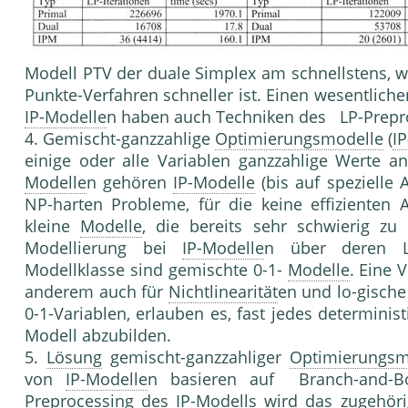
Modell PTV der duale Simplex am schnellstens, w
Punkte-Verfahren schneller ist. Einen wesentliche
IP-Modelle
n haben auch Techniken des LP-Prepr
4. Gemischt-ganzzahlige
Optimierungsmodelle
(
I
einige oder alle Variablen ganzzahlige Werte
Modelle
n gehören
IP-Modelle
(bis auf spezielle
NP-harten Probleme, für die keine effizienten A
kleine
Modelle
, die bereits sehr schwierig zu
Modellierung bei
IP-Modelle
n über deren Lö
Modellklasse sind gemischte 0-1-
Modelle
. Eine 
anderem auch für
Nichtlinearität
en und lo-gisch
0-1-Variablen, erlauben es, fast jedes determini
Modell abzubilden.
5.
Lösung
gemischt-ganzzahliger
Optimierungsm
von
IP-Modelle
n basieren auf Branch-and-
Preprocessing
des IP-Modells wird das zugehörig