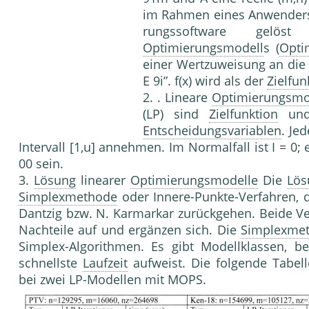
im Rahmen eines Anwenders
rungssoftware gel
Optimierungsmodell
s (
Opti
einer Wertzuweisung an die 
E 9i”. f(x) wird als der
Zielfun
2. . Lineare
Optimierungsmo
(LP) sind
Zielfunktion
un
Entscheidungsvariablen
. Je
Intervall [1,u] annehmen. Im Normalfall ist I = 
00 sein.
3.
Lösung
linearer
Optimierungsmodelle
Die
Lös
Simplexmethode
oder Innere-Punkte-Verfahren, d
Dantzig bzw. N. Karmarkar zurückgehen. Beide Ve
Nachteile auf und ergänzen sich. Die
Simplexme
Simplex-Algorithmen. Es gibt Modellklassen, be
schnellste
Laufzeit
aufweist. Die folgende Tabell
bei zwei
LP-Modelle
n mit MOPS.