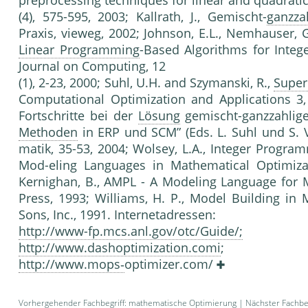
preprocessing techniques for linear and quadrat
(4), 575-595, 2003; Kallrath, J., Gemischt-
ganzza
Praxis, vieweg, 2002; Johnson, E.L., Nemhauser, 
Linear Programming
-Based Algorithms for Inte
Journal on Computing, 12
(1), 2-23, 2000; Suhl, U.H. and Szymanski, R.,
Super
Computational Optimization and Applications 3,
Fortschritte bei der
Lösung
gemischt-ganzzahlig
Methoden
in ERP und SCM” (Eds. L. Suhl und S.
matik, 35-53, 2004; Wolsey, L.A., Integer Programmi
Mod-eling Languages in Mathematical Optimizati
Kernighan, B., AMPL - A Modeling Language for 
Press, 1993; Williams, H. P., Model Building i
Sons, Inc., 1991. Internetadresse
http://www-fp.mcs.anl.gov/otc/Guide/;
http://www.dashoptimization.comi
http://www.mops‑
optimizer.com/
Vorhergehender Fachbegriff:
mathematische Optimierung
| Nächster Fachbeg