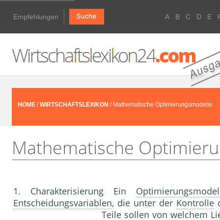
Empfehlungen
A
B
C
D
E
HOME
/
WIRTSCHAFTSLEXIKON
/ Mathematische Optimierungsmodelle
Mathematische Optimier
1. Charakterisierung Ein
Optimierungsmodel
Entscheidungsvariablen
, die unter der
Kontrolle
d
Teile sollen von welchem Li