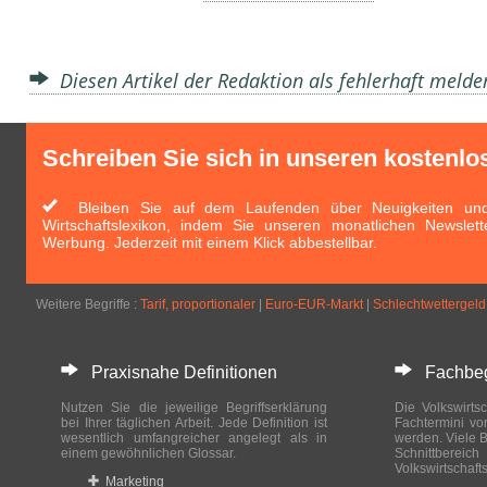
Diesen Artikel der Redaktion als fehlerhaft meld
Schreiben Sie sich in unseren kostenlo
Bleiben Sie auf dem Laufenden über Neuigkeiten und 
Wirtschaftslexikon, indem Sie unseren monatlichen Newslett
Werbung. Jederzeit mit einem Klick abbestellbar.
Weitere Begriffe :
Tarif, proportionaler
|
Euro-EUR-Markt
|
Schlechtwettergeld
Praxisnahe Definitionen
Fachbegri
Nutzen Sie die jeweilige Begriffserklärung
Die Volkswirtsc
bei Ihrer täglichen Arbeit. Jede Definition ist
Fachtermini vo
wesentlich umfangreicher angelegt als in
werden. Viele B
einem gewöhnlichen Glossar.
Schnittberei
Volkswirtschaft
Marketing