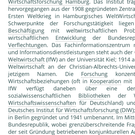
Wirtschaftsforschung Hamburg
. Das Institut tr
hervorgegangen aus der 1908 gegründeten Zentrals
Ersten Weltkrieg in Hamburgisches WeltWirts
Schwerpunkte der Forschungstätigkeit lieg
Beschäftigung
mit weltwirtschaftlichen Pr
wirtschaftlichen
Entwicklung
der Bundesrepub
Verflechtung
en. Das Fachinformationszentrum 
und Informationsdienstleistungen steht auch der Ö
Weltwirtschaft
(IfW) an der Universität Kiel; 1914 
Weltwirtschaft an der Christian-Albrechts-Unive
jetzigem Namen. Die
Forschung
konzentr
Wirtschaftsbeziehungen (oft in
Kooperation
mit 
IfW verfügt daneben über eine der 
sozialwissenschaftlichen
Bibliothek
en der We
Wirtschaftswissenschaften
für Deutschland) u
Deutsches Institut für Wirtschaftsforschung (DIW)
in Berlin gegründet und 1941 umbenannt. Im Mitt
Bundesrepublik, wobei grenzüberschreitende Fra
der seit
Gründung
betriebenen konjunkturellen 