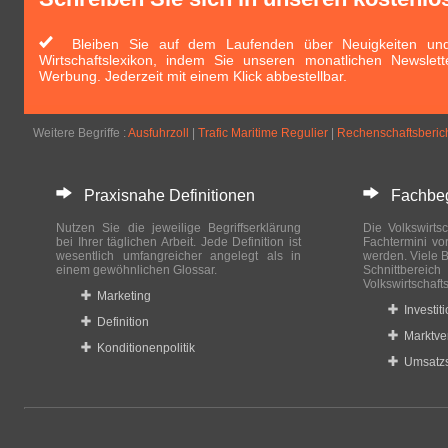
Bleiben Sie auf dem Laufenden über Neuigkeiten und 
Wirtschaftslexikon, indem Sie unseren monatlichen Newslett
Werbung. Jederzeit mit einem Klick abbestellbar.
Weitere Begriffe :
Ausfuhrzoll
|
Trafic Maritime Regulier
|
Rechenschaftsberic
Praxisnahe Definitionen
Fachbegri
Nutzen Sie die jeweilige Begriffserklärung
Die Volkswirtsc
bei Ihrer täglichen Arbeit. Jede Definition ist
Fachtermini vo
wesentlich umfangreicher angelegt als in
werden. Viele B
einem gewöhnlichen Glossar.
Schnittberei
Volkswirtschaft
Marketing
Investit
Definition
Marktve
Konditionenpolitik
Umsatzs