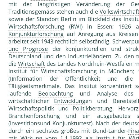
mit der langfristigen Veränderung der Ges
Traditionsgemäss stehen auch die
Volkswirtschaf
sowie der
Standort
Berlin im Blickfeld des Instit
Wirtschaftsforschung
(RWI) in Essen; 1926 al
Konjunkturforschung
auf Anregung aus Kreisen 
arbeitet seit 1943 rechtlich selbständig. Schwerp
und Prognose
der konjunkturellen und struk
Deutschland und den Industrieländern. Zu den tr
die
Wirtschaft
des Landes Nordrhein-Westfalen m
Institut
für
Wirtschaftsforschung
in München; 1
(I)nformation der Öffentlichkeit und die 
Tätigkeitsmerkmale. Das Institut konzentriert 
laufende
Beobachtung
und Analyse des Wi
wirtschaftlicher
Entwicklung
en und Bereitstel
Wirtschaftspolitik
und
Politikberatung
. Hervor
Branchenforschung und ein ausgebautes spe
(Investitionsund
Konjunkturtest
). Nach der deut
durch ein sechstes großes mit Bund-Länder-
Fin
mit
Wirkung
vom 1.1.1992 als
Institut für Wi