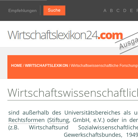
Empfehlungen
A
B
C
D
E
HOME
/
WIRTSCHAFTSLEXIKON
/ Wirtschaftswissenschaftliche Forschungs
Wirtschaftswissenschaftli
sind außerhalb des Universitätsbereiches als 
Rechtsform
en (
Stiftung
, GmbH, e.V.) oder in de
(z.B. Wirtschaftsund Sozialwissenschaft
Gewerkschaftsbundes, 194