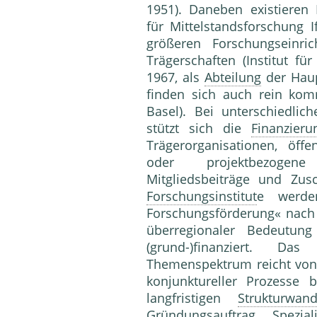
1951). Daneben existieren
für Mittelstandsforschung 
größeren Forschungseinrich
Trägerschaften (Institut fü
1967, als
Abteilung
der Haup
finden sich auch rein kom
Basel). Bei unterschiedli
stützt sich die
Finanzieru
Trägerorganisationen, öffe
oder projektbezogene
Mitgliedsbeiträge und Zus
Forschungsinstitut
e werde
Forschungsförderung« nach 
überregionaler Bedeutu
(grund-)finanziert.
Themenspektrum reicht vo
konjunktureller Prozesse 
langfristigen
Strukturwand
Gründungsauftrag
Spezial