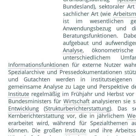
Bundesland), sektoraler Art
sachlicher Art (wie
Arbeitsm
ist im wesentlichen ge
Anwendungsbezug und 
Beratungsfunktionen. Da
aufgebaut und aufwendiger
Analyse
, ökonometrisc
unterschiedlichem 
Informationsfunktion
en für externe Nutzer wahr
Spezialarchive und Pressedokumentationen stüt
und Gutachten werden in institutseigenen Pu
gemeinsame Analyse zu Lage und Perspektive d
Institute
regelmäßig im Frühjahr und Herbst vor
Bundesministers für
Wirtschaft
analysieren sie se
Entwicklung
(
Strukturberichterstattung
). Das s
Kernberichterstattung vor, die in jährlichem
We
erarbeitet wird, während für Spezialthemen
können. Die großen
Institute
und ihre Arbeits