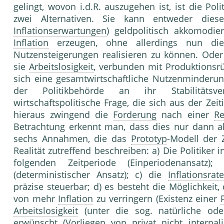
gelingt, wovon i.d.R. auszugehen ist, ist die Po
zwei Alternativen. Sie kann entweder diese
Inflationserwartungen
) geldpolitisch akkomodie
Inflation
erzeugen, ohne allerdings nun die
Nutzensteigerungen realisieren zu können. Ode
sie
Arbeitslosigkeit
, verbunden mit Produktionsrüc
sich eine gesamtwirtschaftliche Nutzenminder
der Politikbehörde an ihr Stabilitätsve
wirtschaftspolitische Frage, die sich aus der Zeiti
hieraus zwingend die
Forderung
nach einer
Re
Betrachtung erkennt man, dass dies nur dann al
sechs Annahmen, die das
Prototyp
-Modell der 
Realität zutreffend beschreiben: a) Die Politiker 
folgenden Zeitperiode (Einperiodenansat
(deterministischer Ansatz); c) die
Inflationsrate
präzise steuerbar; d) es besteht die Möglichkeit, d
von mehr
Inflation
zu verringern (Existenz einer
Arbeitslosigkeit
(unter die sog. natürliche oder 
erwünscht (Vorliegen von privat nicht internali