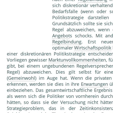
sich diskretionär verhalten
Bedarfsfalle (wenn oder 
Politikstrategie darstelle
Grundsätzlich sollte sie sic
Regel abzuweichen, wenn 
Angebot
s schocks. Mit and
Regelbindung
. Erst neuer
optimaler
Wirtschaftspolitik
einer diskretionären Politikstrategie entscheid
Vorliegen gewisser
Marktunvollkommenheit
en, f
gibt, bei einem ungebundenen Regelverspreche
Regel) abzuweichen. Dies gilt selbst für ein
(
Gemeinwohl
) im Auge hat. Wenn die private
erkennen, werden sie dies in ihre
Erwartungen
üb
einbeziehen. Das gesamtwirtschaftliche Ergebnis 
als wenn sich die Politiker von vornherein durc
hätten, so dass sie der Versuchung nicht hätt
Strategieproblem, das in der Zeitinkonsiste