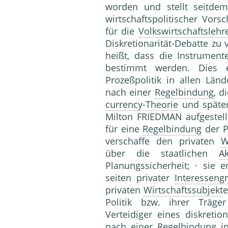
worden und stellt seitde
wirtschaftspolitischer Vor
für die
Volkswirtschaftslehr
Diskretionarität-Debatte zu
heißt, dass die Instrument
bestimmt werden. Dies e
Prozeßpolitik in allen Lä
nach einer
Regelbindung
, d
currency-Theorie
und späte
Milton FRIEDMAN aufgestel
für eine
Regelbindung
der P
verschaffe den privaten
W
über die staatlichen
Ak
Planungssicherheit; · sie 
seiten privater
Interesseng
privaten
Wirtschaftssubjekt
e
Politik bzw. ihrer Träge
Verteidiger eines diskretio
nach einer
Regelbindung
in