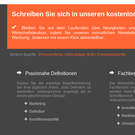
Schreiben Sie sich in unseren kostenlo
Bleiben Sie auf dem Laufenden über Neuigkeiten und 
Wirtschaftslexikon, indem Sie unseren monatlichen Newslett
Werbung. Jederzeit mit einem Klick abbestellbar.
Weitere Begriffe :
Personenfirma
|
Mehrstufiger BAB
|
Erwerbseinkünfte
Praxisnahe Definitionen
Fachbegri
Nutzen Sie die jeweilige Begriffserklärung
Die Volkswirtsc
bei Ihrer täglichen Arbeit. Jede Definition ist
Fachtermini vo
wesentlich umfangreicher angelegt als in
werden. Viele B
einem gewöhnlichen Glossar.
Schnittberei
Volkswirtschaft
Marketing
Investit
Definition
Marktve
Konditionenpolitik
Umsatzs