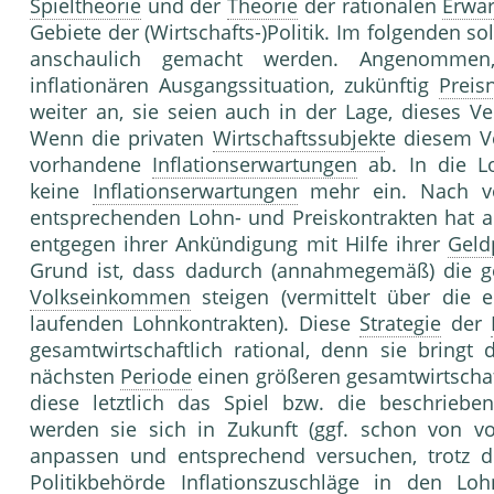
Spieltheorie
und der
Theorie
der rationalen
Erwa
Gebiete der (Wirtschafts-)Politik. Im folgenden s
anschaulich gemacht werden. Angenommen, 
inflationären Ausgangssituation, zukünftig
Preisn
weiter an, sie seien auch in der Lage, dieses V
Wenn die privaten
Wirtschaftssubjekt
e diesem V
vorhandene
Inflationserwartungen
ab. In die L
keine
Inflationserwartungen
mehr ein. Nach vo
entsprechenden Lohn- und Preiskontrakten hat a
entgegen ihrer Ankündigung mit Hilfe ihrer
Geldp
Grund ist, dass dadurch (annahmegemäß) die g
Volkseinkommen
steigen (vermittelt über die 
laufenden Lohnkontrakten). Diese
Strategie
der
gesamtwirtschaftlich rational, denn sie bringt
nächsten
Periode
einen größeren gesamtwirtschaf
diese letztlich das Spiel bzw. die beschrieben
werden sie sich in Zukunft (ggf. schon von v
anpassen und entsprechend versuchen, trotz de
Politikbehörde Inflationszuschläge in den Lo