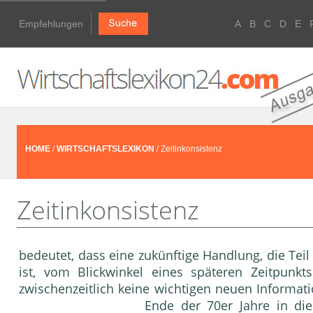
Empfehlungen
A
B
C
D
E
HOME
/
WIRTSCHAFTSLEXIKON
/ Zeitinkonsistenz
Zeitinkonsistenz
bedeutet, dass eine zukünftige Handlung, die Tei
ist, vom Blickwinkel eines späteren Zeitpunkt
zwischenzeitlich keine wichtigen neuen Informat
Ende der 70er Jahre in di