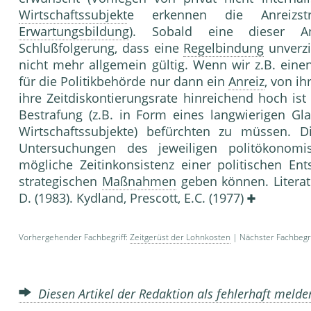
Wirtschaftssubjekt
e erkennen die Anreizstru
Erwartungsbildung
). Sobald eine dieser A
Schlußfolgerung, dass eine
Regelbindung
unverzic
nicht mehr allgemein gültig. Wenn wir z.B. ein
für die Politikbehörde nur dann ein
Anreiz
, von i
ihre Zeitdiskontierungsrate hinreichend hoch ist
Bestrafung (z.B. in Form eines langwierigen Gl
Wirtschaftssubjekte) befürchten zu müssen. D
Untersuchungen des jeweiligen politökonom
mögliche Zeitinkonsistenz einer politischen E
strategischen
Maßnahmen
geben können. Literatu
D. (1983). Kydland, Prescott, E.C. (1977)
Vorhergehender Fachbegriff:
Zeitgerüst der Lohnkosten
| Nächster Fachbegri
Diesen Artikel der Redaktion als fehlerhaft meld