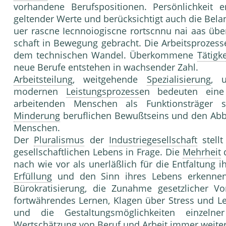
vorhandene Berufspositionen. Persönlichkeit e
geltender Werte und berücksichtigt auch die Bel
uer rascne Iecnnoiogiscne rortscnnu nai aas über
schaft in Bewegung gebracht. Die Arbeitsprozes­s
dem technischen Wandel. Überkommene
Tätigke
neue Berufe entstehen in wachsender Zahl.
Arbeitsteilung
, weitgehende
Spezialisierung
, u
modernen
Leistungsprozess
en bedeuten eine 
arbeitenden Menschen als Funktionsträger 
Minderung
beruflichen Bewußtseins und den Abbau
Menschen.
Der
Pluralismus
der
Industriegesellschaft
stellt
gesell­schaftlichen Lebens in Frage. Die
Mehrheit
d
nach wie vor als unerläßlich für die Entfaltung i
Erfüllung
und den Sinn ihres Lebens erkennen s
Bürokratisierung, die Zunahme gesetzlicher Vo
fortwährendes Lernen, Klagen über Stress und Le
und die Gestaltungsmöglichkei­ten einze
Wertschätzung von Beruf und Arbeit immer wei­te