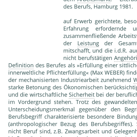
des Berufs, Hamburg 1981.
auf Erwerb gerichtete, bes
Erfahrung erfordernde 
zusammenfließende Arbeitsv
der
Leistung
der Gesam
mitschafft, und die i.d.R. 
nicht berufstätigen
Angehör
Definition
des Berufes als »Erfüllung einer sittli
innerweltliche Pflichterfüllung« (Max WEBER) fi
der mechanisierten Industriearbeit zunehmend
W
starke Betonung des Ökonomischen berücksichtig
und die wirtschaftliche
Sicherheit
bei der berufli
im Vordergrund stehen. Trotz des gewandelten B
Unterscheidungsmerkmal gegenüber den Begr
Berufsbegriff charakterisierte besondere Bindu
(anthropologischer Bezug des Berufsbegriffes).
nicht Beruf sind, z.B. Zwangsarbeit und Gelegenh