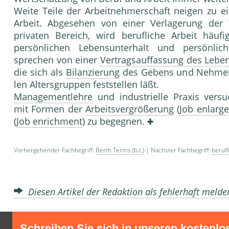
Weite Teile der Arbeitnehmerschaft neigen zu ei
Arbeit. Abgesehen von einer Verlagerung der W
privaten Bereich, wird berufliche Arbeit häufi
persönlichen Lebensunter­halt und persönli
sprechen von einer
Vertragsauffassung des Lebe
die sich als
Bilanzierung
des Gebens und Nehmens
len Altersgruppen feststellen läßt.
Managementlehre
und industrielle Praxis versu­
mit Formen der
Arbeitsvergrößerung
(
Job enlarg
(
Job enrichment
) zu begegnen.
Vorhergehender Fachbegriff:
Berth Terms (b.t.)
| Nächster Fachbegriff:
berufl
Diesen Artikel der Redaktion als fehlerhaft meld
Schreiben Sie sich in unseren kostenlo