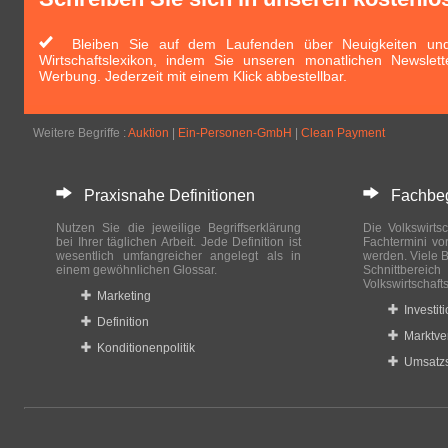
Bleiben Sie auf dem Laufenden über Neuigkeiten und 
Wirtschaftslexikon, indem Sie unseren monatlichen Newslett
Werbung. Jederzeit mit einem Klick abbestellbar.
Weitere Begriffe :
Auktion
|
Ein-Personen-GmbH
|
Clean Payment
Praxisnahe Definitionen
Fachbegri
Nutzen Sie die jeweilige Begriffserklärung
Die Volkswirtsc
bei Ihrer täglichen Arbeit. Jede Definition ist
Fachtermini vo
wesentlich umfangreicher angelegt als in
werden. Viele B
einem gewöhnlichen Glossar.
Schnittberei
Volkswirtschaft
Marketing
Investit
Definition
Marktve
Konditionenpolitik
Umsatzs