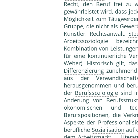
Recht, den Beruf frei zu 
gewährleistet wird, dass je
Möglichkeit zum Tätigwerde
Gruppe, die nicht als
Gewer
Künstler, Rechtsanwalt,
Ste
Arbeitssoziologie
bezeich
Kombination von
Leistung
en
für eine kontinuierliche V
Weber). Historisch gilt, da
Differenzierung
zunehmend a
aus der Verwandtsch
herausgenommen und berufl
der
Berufssoziologie
sind i
Änderung von
Berufsstruk
ökonomischen und tec
Berufspositionen, die Verk
Aspekte der Professionalis
berufliche
Sozialisation
auf 
dem
Arbeitsmarkt
. Literatu