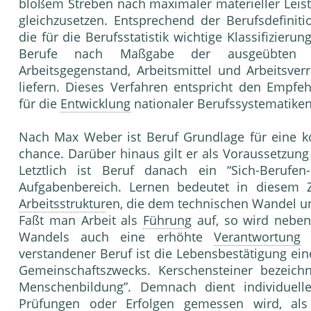
bloßem Streben nach maximaler materieller Leis
gleichzusetzen. Entsprechend der Berufsdefinit
die für die Berufsstatistik wichtige Klassifizier
Berufe nach Maßgabe der ausgeübte
Arbeitsgegenstand, Arbeitsmittel und Arbeitsverr
liefern. Dieses Verfahren entspricht den Empfe
für die
Entwicklung
nationaler Berufssystematiken
Nach Max Weber ist Beruf Grundlage für eine ko
chance. Darüber hinaus gilt er als Voraussetzung
Letzt­lich ist Beruf danach ein “Sich-Berufe
Aufgabenbereich. Lernen bedeutet in diese
Arbeitsstruktur
en, die dem technischen Wandel un
Faßt man Arbeit als
Führung
auf, so wird nebe
Wan­dels auch eine erhöhte
Verantwortung
f
verstandener Beruf ist die Lebensbestätigung ei
Gemeinschaftszwecks. Kerschensteiner bezeich
Menschenbildung”. Demnach dient individuelle 
Prüfung
en oder Erfolgen gemessen wird, als Q