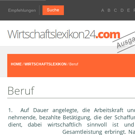
Empfehlungen
A
B
C
D
E
HOME
/
WIRTSCHAFTSLEXIKON
/ Beruf
Beruf
1. Auf Dauer angelegte, die Arbeitskraft 
nehmende, bezahlte Betätigung, die der Schaffu
dient, dabei wirtschaftlich sinnvoll ist 
Gesamtleistung
erbringt. N