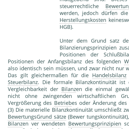
steuerrechtliche
Bewertun
werden, jedoch dürfen die
Herstellungskosten
keineswe
HGB).
Unter dem Grund satz der
Bilanzierungsprinzipien z
Positionen der Schlußbi
Positionen der Anfangsbilanz des folgenden
Wi
also identisch sein müssen, und zwar nicht nu
Das gilt gleichermaßen für die
Handelsbilanz
Steuerbilanz
. Die formale Bilanzkontinuität is
Vergleichbarkeit der
Bilanz
en die einmal gewä
nicht ohne zwingenden wirtschaftlichen Grun
Vergrößerung des
Betrieb
es oder Änderung de
(3) Die materielle Bilanzkontinuität umschließt z
BewertungsGrund sätze
(Bewer tungskontinuität),
Bilanz
en ver wendeten
Bewertungsprinzipien
so