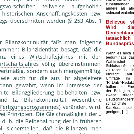
zunehmender G
gsvorschriften
teilweise aufgehoben
andere als ab
 historischen
Anschaffungskosten
bzw.
jederzeit eintrete
gs überschritten werden (§ 253 Abs. 1
Bellevue st
Wird di
Deutschland
tatsächli
 Bilanzkontinuität faßt man folgende
Bundespräs
usammen:
Bilanzidentität
besagt, daß die
Wenn es noch e
lanz eines
Wirtschaftsjahr
es mit den
bedurft hätte, d
Wahlmic
rtschaftsjahr
es völlig übereinstimmen,
Schlafschafkolle
r wertmäßig, sondern auch mengenmäßig.
zu retten ist, d
erbracht: Laut
wie auch für die aus ihr abgeleitete
Umfrage im 
“RTL/ntv”-Redak
t dann gewahrt, wenn im Interesse der
halten allen Ern
der Befragten, 
hlte
Bilanzgliederung
beibehalten bzw.
zweite Bürge
d (z. Bilanzkontinuität wesentliche
Deutschlandze
schädlichst
s
Fertigungsprogramm
es) verändert wird.
Kanzleramt seit 
geeignet, […]
wei Prinzipien. Die Gleichmäßigkeit der »
 d. h. die Beibehal tung der in früheren
ll sicherstellen, daß die
Bilanz
en meh