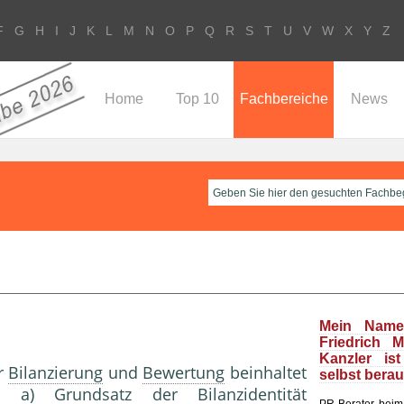
F
G
H
I
J
K
L
M
N
O
P
Q
R
S
T
U
V
W
X
Y
Z
Home
Top 10
Fachbereiche
News
Mein Name
Friedrich 
Kanzler is
r
Bilanzierung
und
Bewertung
beinhaltet
selbst bera
den a)
Grundsatz der Bilanzidentität