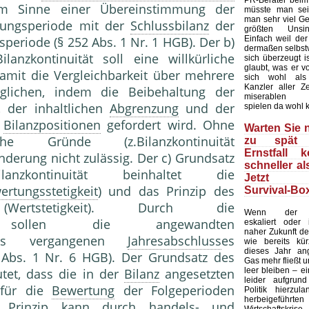
PR-Berater beim
im Sinne einer Übereinstimmung der
müsste man sei
man sehr viel Ge
ungsperiode mit der
Schlussbilanz
der
größten Unsin
Einfach weil de
eriode (§ 252 Abs. 1 Nr. 1 HGB). Der b)
dermaßen selbstv
anzkontinuität soll eine willkürliche
sich überzeugt is
glaubt, was er v
mit die Vergleichbarkeit über mehrere
sich wohl als
Kanzler aller Ze
glichen, indem die Beibehaltung der
miserablen U
, der inhaltlichen
Abgrenzung
und der
spielen da wohl 
n
Bilanzpositionen
gefordert wird. Ohne
Warten Sie n
iche Gründe (z.Bilanzkontinuität
zu spät 
Ernstfall 
nderung nicht zulässig. Der c) Grundsatz
schneller al
anzkontinuität beinhaltet die
Jetzt d
ertungsstetigkeit
) und das Prinzip des
Survival-Box
(Wertstetigkeit). Durch die
Wenn der Uk
tät sollen die angewandten
eskaliert oder
naher Zukunft der
 vergangenen
Jahresabschluss
es
wie bereits kür
dieses Jahr ang
 Abs. 1 Nr. 6 HGB). Der Grundsatz des
Gas mehr fließt 
leer bleiben – e
et, dass die in der
Bilanz
angesetzten
leider aufgrun
 für die
Bewertung
der Folgeperioden
Politik hierzula
herbeigeführte
 Prinzip kann durch handels- und
Wirtschafts