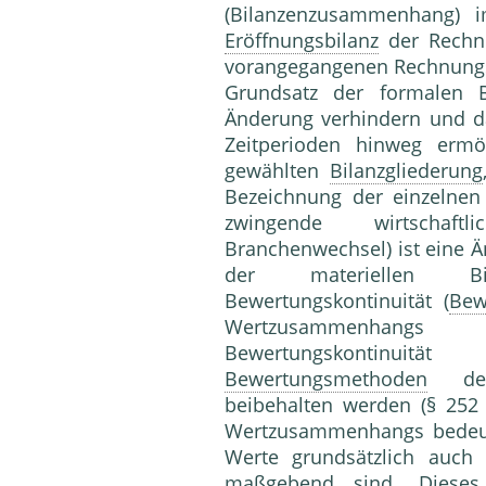
(Bilanzenzusammenhang) 
Eröffnungsbilanz
der Rechn
vorangegangenen Rechnungsp
Grundsatz der formalen Bil
Änderung verhindern und da
Zeitperioden hinweg ermö
gewählten
Bilanzgliederung
Bezeichnung der einzelne
zwingende wirtschaftl
Branchenwechsel) ist eine Ä
der materiellen Bil
Bewertungskontinuität (
Bew
Wertzusammenhangs 
Bewertungskontinui
Bewertungsmethoden
des
beibehalten werden (§ 252
Wertzusammenhangs bedeut
Werte grundsätzlich auch
maßgebend sind. Dieses