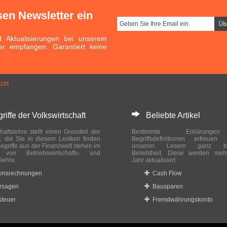
sen Newsletter ein
Aktualisierungen bei unserem
er empfangen. Garantiert keine
acht
ffe der Volkswirtschaft
Beliebte Artikel
haftslehre stellt einen Grossteil der
Bestimmte Erklärung
r, die Sie in diesem Lexikon finden
Begriffsdefinitionen erfreuen
egriffe aus der Finanzwelt stehen im
unseren Lesern ganz bes
ch von Betriebswirtschafts- und
Beliebtheit. Diese werden meh
slehre.
Jahr aktualisiert.
ionsrechnungen
Cash Flow
rsagen
Bausparen
teuer
Fremdwährungskonto