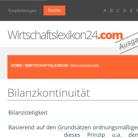
Empfehlungen
A
B
C
D
E
HOME
/
WIRTSCHAFTSLEXIKON
/ Bilanzkontinuität
Bilanzkontinuität
Bilanzstetigkeit
Basierend auf den
Grundsätze
n ordnungsmäßige
dieses Prinzip u.a. 