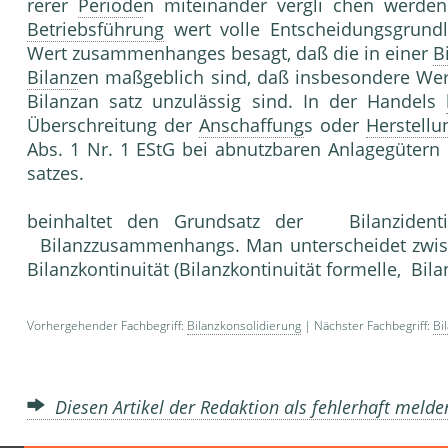
rerer
Periode
n miteinander vergli chen werden
Betriebsführung
wert volle Entscheidungsgrundl
Wert zusammenhanges besagt, daß die in einer
B
Bilanz
en maßgeblich sind, daß insbesondere We
Bilanzan satz unzulässig sind. In der Handels
Überschreitung der
Anschaffung
s oder
Herstellu
Abs. 1 Nr. 1 EStG bei abnutzbaren Anlagegütern 
satzes.
beinhaltet den Grundsatz der Bilanzidenti
Bilanzzusammen­hangs. Man unterscheidet zwisc
Bilanzkontinuität (Bilanzkon­tinuität formelle, Bila
Vorhergehender Fachbegriff:
Bilanzkonsolidierung
| Nächster Fachbegriff:
Bi
Diesen Artikel der Redaktion als fehlerhaft meld