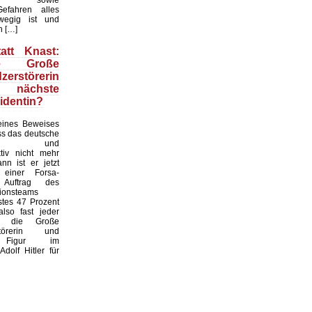
efahren alles
wegig ist und
n […]
att Knast:
e Große
zerstörerin
ch nächste
identin?
ines Beweises
ass das deutsche
hel- und
ktiv nicht mehr
ann ist er jetzt
 einer Forsa-
Auftrag des
tionsteams
stes 47 Prozent
also fast jeder
r, die Große
rstörerin und
e Figur im
Adolf Hitler für