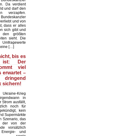
 Bundeskanzler
n. Da verdient
ld und darf den
n verzapfen.
r Bundeskanzler
erliebt und von
t, dass er alles
on sich gibt und
 den größten
iten sieht. Die
mfragewerte
keine […]
icht, bis es
ist: Der
kommt viel
s erwartet –
ringend
 sichern!
raine-Krieg
 irgendwann in
 Strom ausfällt,
zlich noch für
ekündigt, kein
und Supermärkte
in Szenario, das
d der von der
nde vorsätzlich
n Energie- und
krise sowie