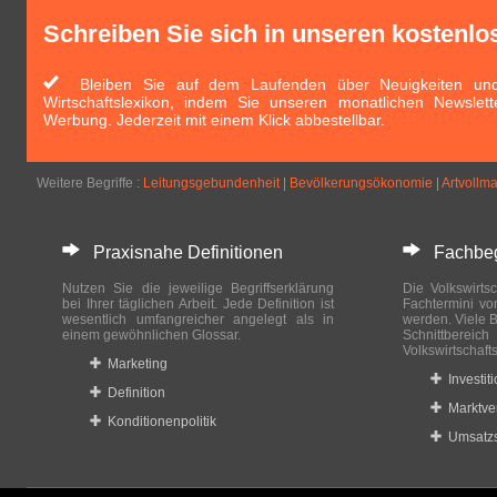
Schreiben Sie sich in unseren kostenlo
Bleiben Sie auf dem Laufenden über Neuigkeiten und 
Wirtschaftslexikon, indem Sie unseren monatlichen Newslett
Werbung. Jederzeit mit einem Klick abbestellbar.
Weitere Begriffe :
Leitungsgebundenheit
|
Bevölkerungsökonomie
|
Artvollm
Praxisnahe Definitionen
Fachbegri
Nutzen Sie die jeweilige Begriffserklärung
Die Volkswirtsc
bei Ihrer täglichen Arbeit. Jede Definition ist
Fachtermini vo
wesentlich umfangreicher angelegt als in
werden. Viele B
einem gewöhnlichen Glossar.
Schnittberei
Volkswirtschaft
Marketing
Investit
Definition
Marktve
Konditionenpolitik
Umsatzs