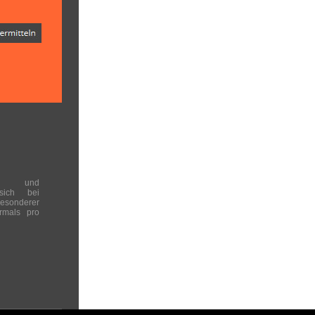
en und
 sich bei
onderer
rmals pro