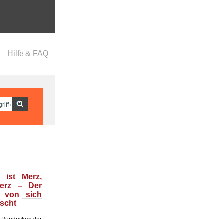
Hilfe & FAQ
 ist Merz,
Merz – Der
t von sich
uscht