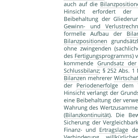
auch auf die
Bilanzpositio
Hinsicht erfordert der 
Beibehaltung der Glieder
Gewinn- und Verlustrech
formelle Aufbau der
Bila
Bilanzpositionen
grundsätzl
ohne zwingenden (sachlich
des
Fertigungsprogramm
s) 
kommende
Grundsatz der 
Schlussbilanz
; § 252 Abs. 1
Bilanz
en mehrerer
Wirtschaf
der
Periodenerfolg
e dem T
Hinsicht verlangt der Grunds
eine Beibehaltung der ver
Wahrung des Wertzusammenh
(
Bilanzkontinuität
). Die Bew
Sicherung der Vergleichbark
Finanz- und
Ertragslage
d
Verhinderung willkürlic