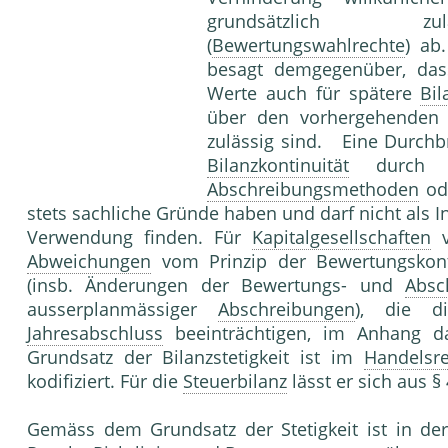
grundsätzlich 
(
Bewertungswahlrechte
) ab
besagt demgegenüber, da
Werte auch für spätere
Bil
über den vorhergehenden B
zulässig sind. Eine Durchb
Bilanzkontinuität
durch Ä
Abschreibungsmethoden
ode
stets sachliche Gründe haben und darf nicht als 
Verwendung finden. Für
Kapitalgesellschaften
v
Abweichungen
vom Prinzip der Bewertungskon
(insb. Änderungen der Bewertungs- und
Absc
ausserplanmässiger
Abschreibungen
), die d
Jahresabschluss
beeinträchtigen, im Anhang d
Grundsatz der Bilanzstetigkeit ist im
Handelsre
kodifiziert. Für die
Steuerbilanz
lässt er sich aus §
Gemäss dem Grundsatz der Stetigkeit ist in de