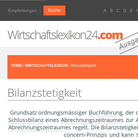
Empfehlungen
A
B
C
D
E
HOME
/
WIRTSCHAFTSLEXIKON
/ Bilanzstetigkeit
Bilanzstetigkeit
Grundsatz ordnungsmässiger
Buchführung
, der
Schlussbilanz
eines
Abrechnungszeitraum
es zur
Abrechnungszeitraum
es regelt. Die Bilanzstetig
concern-Prinzip
s und kann 