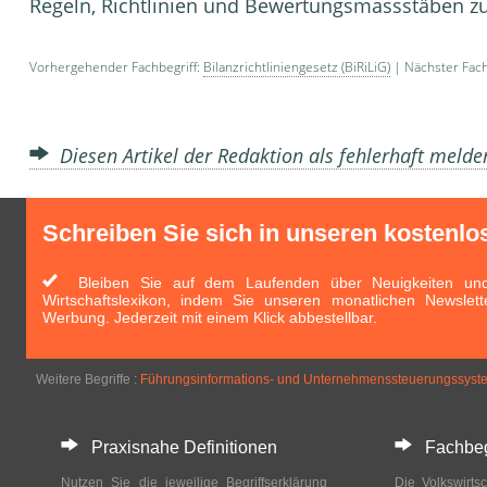
Regeln, Richtli­nien und Bewertungsmassstäben z
Vorhergehender Fachbegriff:
Bilanzrichtliniengesetz (BiRiLiG)
| Nächster Fach
Diesen Artikel der Redaktion als fehlerhaft meld
Schreiben Sie sich in unseren kostenlo
Bleiben Sie auf dem Laufenden über Neuigkeiten und 
Wirtschaftslexikon, indem Sie unseren monatlichen Newslett
Werbung. Jederzeit mit einem Klick abbestellbar.
Weitere Begriffe :
Führungsinformations- und Unternehmenssteuerungssyst
Praxisnahe Definitionen
Fachbegri
Nutzen Sie die jeweilige Begriffserklärung
Die Volkswirtsc