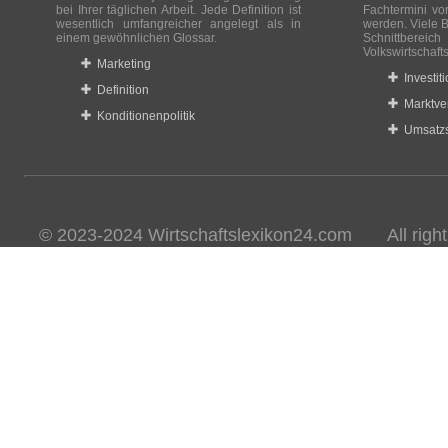
bei Ihrer täglichen Arbeit. Jede Definition ist
Fachtermini vo
wesentlich umfangreicher angelegt als in
werden. Viele B
einem gewöhnlichen Glossar.
Schnittberei
Volkswirtschaft
Marketing
Investit
Definition
Marktve
Konditionenpolitik
Umsatzs
© 2023-2024 Wirtschaftslexikon24.com All rights