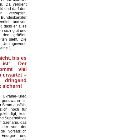
 Bundeskanzler
n. Da verdient
ld und darf den
n verzapfen.
r Bundeskanzler
erliebt und von
t, dass er alles
on sich gibt und
 den größten
iten sieht. Die
mfragewerte
keine […]
icht, bis es
ist: Der
kommt viel
s erwartet –
ringend
 sichern!
raine-Krieg
 irgendwann in
 Strom ausfällt,
zlich noch für
ekündigt, kein
und Supermärkte
in Szenario, das
d der von der
nde vorsätzlich
n Energie- und
krise sowie