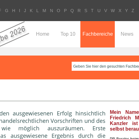
F
G
H
I
J
K
L
M
N
O
P
Q
R
S
T
U
V
W
X
Y
Z
Home
Top 10
Fachbereiche
News
en ausgewiesenen Erfolg hinsichtlich
Mein Name
Friedrich 
handelsrechtlichen Vorschriften und des
Kanzler is
it wie möglich auszuräumen. Erste
selbst bera
 das ausgewiesene Ergebnis durch die