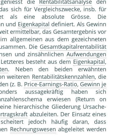
 geniesst die
Rentabilitätsanalyse
den
, das sich für Vergleichszwecke, insb. für
net als eine absolute Grösse. Die
inn und
Eigenkapital
definiert. Als Gewinn
eit ermittelbar, das Gesamtergebnis vor
 im allgemeinen aus dem gezeichneten
usammen. Die
Gesamtkapitalrentabilität
Zinsen und zinsähnlichen
Aufwendungen
 Letzteres besteht aus dem
Eigenkapital
,
ten
. Neben den beiden erwähnten
von weiteren
Rentabilitätskennzahlen
, die
en (z. B.
Price-Earnings-Ratio
,
Gewinn je
onders aussagekräftig haben sich
nnzahlenschema erwiesen (Return on
 eine hierarchische Gliederung Ursache-
rtragskraft
abzuleiten. Der Einsatz eines
scheitert jedoch häufig daran, dass
rnen
Rechnungswesen
abgeleitet werden