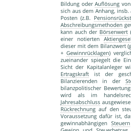
Bildung oder
Auflösung
von 
sich aus dem Anhang, insb.
Posten (z.B.
Pensionsrücks
Abschreibungsmethoden
ge
kann auch der
Börsenwert
einer notierten
Aktiengesel
dieser mit dem Bilanzwert (
+
Gewinnrücklagen
) vergli
zueinander spiegelt die Ei
Sicht der Kapitalanleger w
Ertragskraft
ist der gesc
Bilanzierenden in der
St
bilanzpolitischer Bewertun
wird als im handelsre
Jahresabschluss
ausgewiese
Rückrechnung
auf den steu
Voraussetzung dafür ist, d
gewinnabhängigen
Steuern
Gewinn und
Steuerbetrag
b