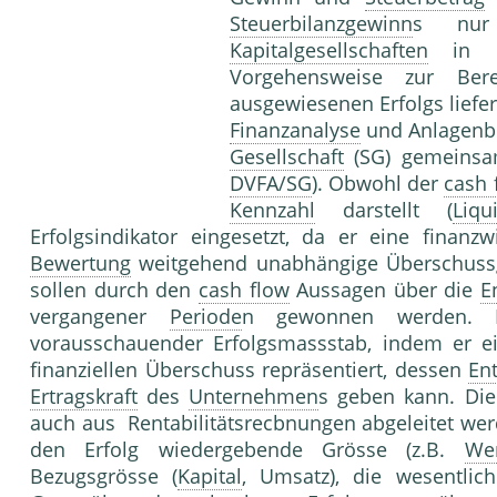
Steuerbilanzgewinn
s nur b
Kapitalgesellschaften
in Fr
Vorgehensweise zur Be
ausgewiesenen Erfolgs liefe
Finanzanalyse
und Anlagenbe
Gesellschaft
(SG) gemeinsam
DVFA/SG
). Obwohl der
cash 
Kennzahl
darstellt (
Liqu
Erfolgsindikator eingesetzt, da er eine finanz
Bewertung
weitgehend unabhängige Überschussg
sollen durch den
cash flow
Aussagen über die
E
vergangener
Periode
n gewonnen werden. 
vorausschauender Erfolgsmassstab, indem er ei
finanziellen Überschuss repräsentiert, dessen
En
Ertragskraft
des
Unternehmen
s geben kann. Di
auch aus Rentabilitätsrecbnungen abgeleitet wer
den Erfolg wiedergebende Grösse (z.B.
We
Bezugsgrösse (
Kapital
, Umsatz), die wesentlich