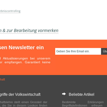
ebniscontrolling
en & zur Bearbeitung vormerken
sen Newsletter ein
Aktualisierungen bei unserem
er empfangen. Garantiert keine
haft
ffe der Volkswirtschaft
Beliebte Artikel
haftslehre stellt einen Grossteil der
Bestimmte Erklärung
r, die Sie in diesem Lexikon finden
Begriffsdefinitionen erfreuen