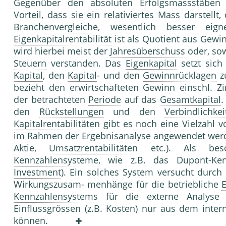
Gegenüber den absoluten Erfolgsmassstäben
Vorteil, dass sie ein relativiertes Mass darstellt
Branchenvergleich
e, wesentlich besser eig
Eigenkapitalrentabilität
ist als Quotient aus Gew
wird hierbei meist der
Jahresüberschuss
oder, sow
Steuern
verstanden. Das
Eigenkapital
setzt sich
Kapital
, den
Kapital
- und den
Gewinnrücklagen
z
bezieht den erwirtschafteten Gewinn einschl. 
der betrachteten
Periode
auf das
Gesamtkapital
.
den
Rückstellungen
und den
Verbindlichkei
Kapitalrentabilität
en gibt es noch eine Vielzahl 
im Rahmen der
Ergebnisanalyse
angewendet werd
Aktie
,
Umsatzrentabilität
en etc.). Als bes
Kennzahlensysteme
, wie z.B. das Dupont-Ke
Investment
). Ein solches System versucht durch
Wirkungszusam- menhänge für die betriebliche
E
Kennzahlensystem
s für die externe Analyse 
Einflussgrössen (z.B. Kosten) nur aus dem inte
können.