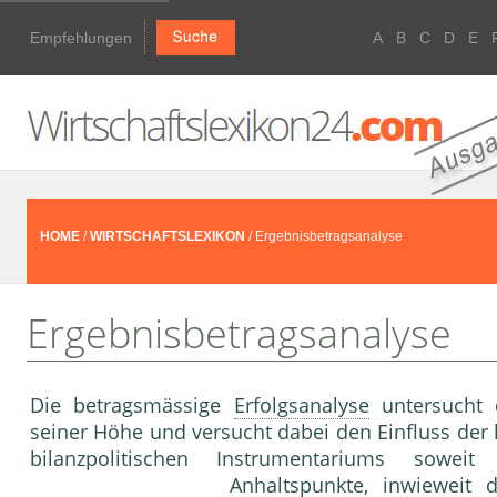
Empfehlungen
A
B
C
D
E
HOME
/
WIRTSCHAFTSLEXIKON
/ Ergebnisbetragsanalyse
Ergebnisbetragsanalyse
Die betragsmässige
Erfolgsanalyse
untersucht d
seiner Höhe und versucht dabei den Einfluss der 
bilanzpolitischen Instrumentariums sowe
Anhaltspunkte, inwieweit