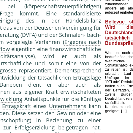
zunehmender G
ei (körperschaftsteuerpflichtigen)
andere als ab
age kommt. Eine standardisierte
jederzeit eintrete
reinigung des in der
Handelsbilanz
Bellevue st
rt das von der Deutschen Vereinigung für
Wird di
Deutschland
ratung (DVFA) und der Schmalen- bach-
tatsächli
 vorgelegte Verfahren (
Ergebnis nach
Bundespräs
flow
eigentlich eine finanzwirtschaftliche
Wenn es noch e
iditätsanalyse
), wird er auch als
bedurft hätte, d
Wahlmic
wirtschaftliche und somit eine von der
Schlafschafkolle
rösse repräsentiert. Dementsprechend
zu retten ist, d
erbracht: Laut
ntwicklung
der tatsächlichen
Ertragslage
Umfrage im 
“RTL/ntv”-Redak
Daneben dient er aber auch als
halten allen Ern
der Befragten, 
nen aus eigener Kraft erwirtschafteten
zweite Bürge
twicklung
Anhaltspunkte für die künftige
Deutschlandze
schädlichst
e
Ertragskraft
eines
Unternehmen
s kann
Kanzleramt seit 
geeignet, […]
den. Diese setzen den Gewinn oder eine
rtschöpfung
) in Beziehung zu einer
 zur Erfolgserzielung beigetragen hat.