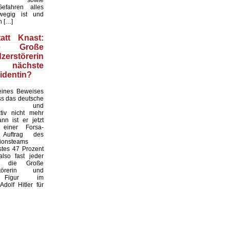
efahren alles
wegig ist und
n […]
att Knast:
e Große
zerstörerin
ch nächste
identin?
ines Beweises
ass das deutsche
hel- und
ktiv nicht mehr
ann ist er jetzt
 einer Forsa-
Auftrag des
tionsteams
stes 47 Prozent
also fast jeder
r, die Große
rstörerin und
e Figur im
Adolf Hitler für