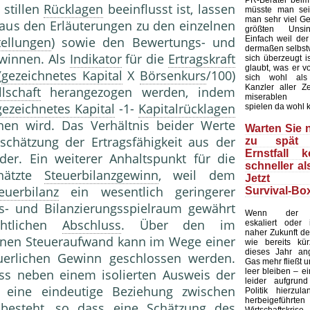
PR-Berater beim
stillen
Rücklagen
beeinflusst ist, lassen
müsste man sei
man sehr viel Ge
 aus den Erläuterungen zu den einzelnen
größten Unsin
Einfach weil de
tellungen
) sowie den Bewertungs- und
dermaßen selbstv
winnen. Als
Indikator
für die
Ertragskraft
sich überzeugt is
glaubt, was er v
(
gezeichnetes Kapital
X
Börsenkurs
/100)
sich wohl als
Kanzler aller Ze
lschaft
herangezogen werden, indem
miserablen U
gezeichnetes Kapital
-1-
Kapitalrücklagen
spielen da wohl 
chen wird. Das Verhältnis beider Werte
Warten Sie n
nschätzung der Ertragsfähigkeit aus der
zu spät 
Ernstfall 
ider. Ein weiterer Anhaltspunkt für die
schneller al
hätzte
Steuerbilanzgewinn
, weil dem
Jetzt d
euerbilanz
ein wesentlich geringerer
Survival-Box
gs- und Bilanzierungsspielraum gewährt
Wenn der Uk
chtlichen
Abschluss
. Über den im
eskaliert oder
naher Zukunft der
nen Steueraufwand kann im Wege einer
wie bereits kür
dieses Jahr ang
erlichen Gewinn geschlossen werden.
Gas mehr fließt 
leer bleiben – e
ass neben einem isolierten Ausweis der
leider aufgrun
eine eindeutige Beziehung zwischen
Politik hierzula
herbeigeführte
esteht, so dass eine
Schätzung
des
Wirtschafts