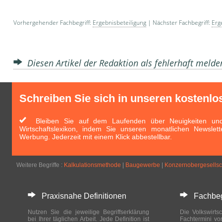
Vorhergehender Fachbegriff:
Ergebnisbeteiligung
| Nächster Fachbegriff:
Erg
Diesen Artikel der Redaktion als fehlerhaft meld
Schreiben Sie sich in unseren kostenlo
Bleiben Sie auf dem Laufenden über Neuigkeiten und 
Wirtschaftslexikon, indem Sie unseren monatlichen Newslett
Werbung. Jederzeit mit einem Klick abbestellbar.
Weitere Begriffe :
Kalkulationsmethode
|
Baugewerbe
|
Konzernobergesellsc
Praxisnahe Definitionen
Fachbegri
Nutzen Sie die jeweilige Begriffserklärung
Die Volkswirtsc
bei Ihrer täglichen Arbeit. Jede Definition ist
Fachtermini vo