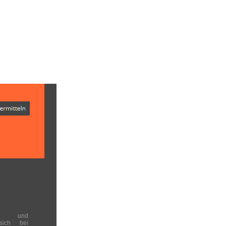
en und
 sich bei