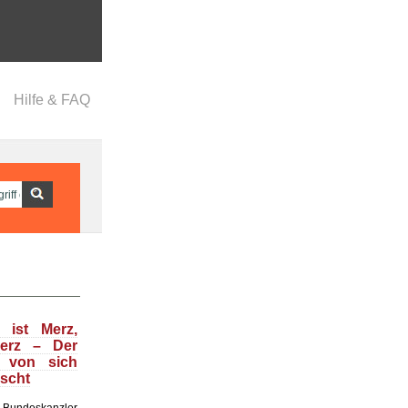
Hilfe & FAQ
 ist Merz,
Merz – Der
t von sich
uscht