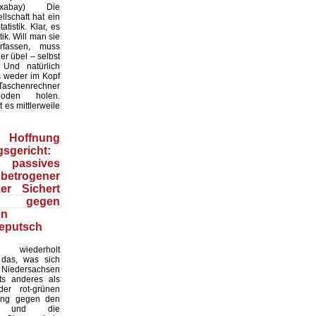
:Pixabay) Die
lschaft hat ein
tistik. Klar, es
ik. Will man sie
erfassen, muss
r übel – selbst
 Und natürlich
 weder im Kopf
Taschenrechner
oden holen.
t es mittlerweile
Hoffnung
sgericht:
 passives
 betrogener
ker Sichert
 gegen
en
eputsch
 wiederholt
, das, was sich
Niedersachsen
hts anderes als
er rot-grünen
ung gegen den
at und die