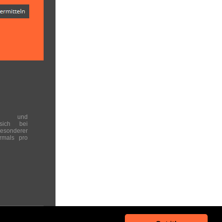
en und
 sich bei
onderer
rmals pro