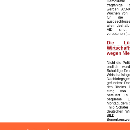
Demokratie
tragfähige R
werden AfD-K
Wochen von d
für die K
ausgeschloss
allein deshalb,
AfD sind, 
verbotenen […
Die L
Wirtschaf
wegen Nie
Nicht die Polit
endlich wur
Schuldige für 
Wirtschaf
Nachkriegsges
gefunden: Das
des Rheins. 
eifrig von
befeuert. Es 
bequeme Er
Montag, dem 3
Thilo Schäfer 
deutschen Wir
BILD
Bemerkenswert