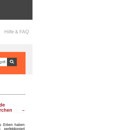
Hilfe & FAQ
nde
ärchen –
s Erben haben
perfektioniert