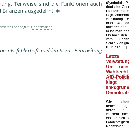
anung
. Teilweise sind die Funktionen auch
(Symbolbild
deutsche Gesel
d
Bilanz
en ausgedehnt.
Problem mit Sta
ist ja Mathemat
vollständig 
man – wohl ode
chster Fachbegriff:
Finanzmakler
nachrechnen.
muss man das
tun noch den 
vom Dachb
Schließlich gib
KI. In den […]
on als fehlerhaft melden & zur Bearbeitung
Letzte 
Verwaltung
Um sein
Wahlrecht
AfD-Politi
klagt
linksgrün
Demokrati
Wie schon
berichtet, ist
derzeit in 
vollzieht, nic
ein Putsch d
Landesregier
Rechtssta