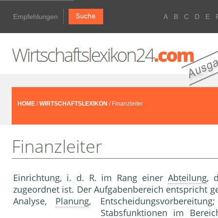
Empfehlungen
A
B
C
D
E
HOME
/
WIRTSCHAFTSLEXIKON
/ Finanzleiter
Finanzleiter
Einrichtung, i. d. R. im Rang einer
Abteilung
, 
zugeordnet ist. Der Aufgabenbereich entspricht g
Analyse,
Planung
, Entscheidungsvorbereitun
Stabsfunktionen im Bereic