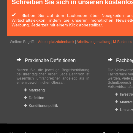
Schreiben Sie sich in unseren kostenlo
Bleiben Sie auf dem Laufenden über Neuigkeiten und 
Wirtschaftslexikon, indem Sie unseren monatlichen Newslett
Werbung. Jederzeit mit einem Klick abbestellbar.
Weitere Begriffe :
Arbeitsplatzdatenbank
|
Arbeitszeitgestaltung
|
M-Business
Praxisnahe Definitionen
Fachbegri
Nutzen Sie die jeweilige Begriffserklärung
Die Volkswirtsc
bei Ihrer täglichen Arbeit. Jede Definition ist
Fachtermini vo
wesentlich umfangreicher angelegt als in
werden. Viele B
einem gewöhnlichen Glossar.
Schnittberei
Volkswirtschaft
Marketing
Investit
Definition
Marktve
Konditionenpolitik
Umsatzs