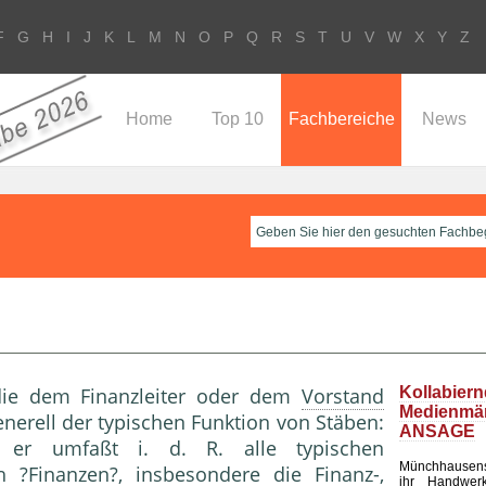
F
G
H
I
J
K
L
M
N
O
P
Q
R
S
T
U
V
W
X
Y
Z
Home
Top 10
Fachbereiche
News
die dem Finanzleiter oder dem
Vorstand
Kollabier
Medienm
enerell der typischen Funktion von Stäben:
ANSAGE
g; er umfaßt i. d. R. alle typischen
Münchhausen
h ?Finanzen?, insbesondere die Finanz-,
ihr Handwerk 