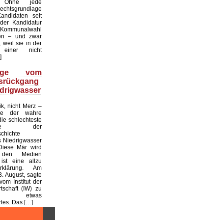
. Ohne jede
echtsgrundlage
andidaten seit
er Kandidatur
ommunalwahl
en – und zwar
 weil sie in der
einer nicht
]
üge vom
tsrückgang
drigwasser
ik, nicht Merz –
de der wahre
die schlechteste
tslage der
chichte
 Niedrigwasser
Diese Mär wird
 den Medien
ist eine allzu
klärung. Am
. August, sagte
vom Institut der
tschaft (IW) zu
 etwas
es. Das […]