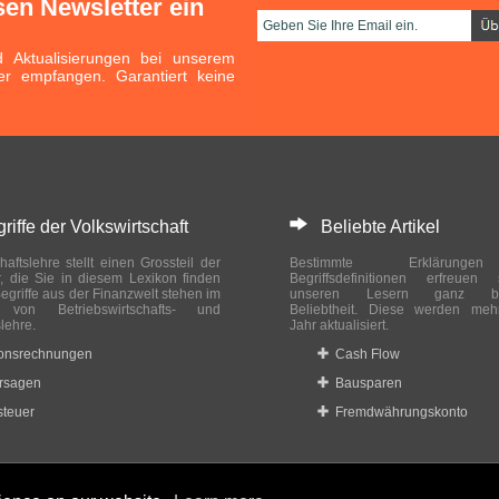
sen Newsletter ein
Aktualisierungen bei unserem
er empfangen. Garantiert keine
ffe der Volkswirtschaft
Beliebte Artikel
haftslehre stellt einen Grossteil der
Bestimmte Erklärung
r, die Sie in diesem Lexikon finden
Begriffsdefinitionen erfreuen
egriffe aus der Finanzwelt stehen im
unseren Lesern ganz bes
ch von Betriebswirtschafts- und
Beliebtheit. Diese werden meh
slehre.
Jahr aktualisiert.
ionsrechnungen
Cash Flow
rsagen
Bausparen
teuer
Fremdwährungskonto