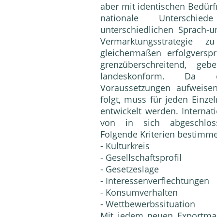
aber mit identischen Bedürf
nationale Untersc
unterschiedlichen Sprach-
Vermarktungsstrategie 
gleichermaßen erfolgversp
grenzüberschreitend, ge
landeskonform. Da di
Voraussetzungen aufweisen
folgt, muss für jeden Einze
entwickelt werden.
Internat
von in sich abgeschlo
Folgende Kriterien bestimme
- Kulturkreis
- Gesellschaftsprofil
- Gesetzeslage
- Interessenverflechtungen
- Konsumverhalten
- Wettbewerbssituation
Mit jedem neuen
Exportma