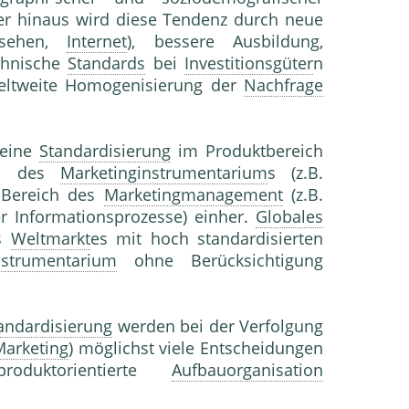
 hinaus wird diese Tendenz durch neue
m-sehen,
Internet
), bessere Ausbildung,
echnische
Standards
bei
Investitionsgüter
n
 weltweite Homogenisierung der
Nachfrage
 eine
Standardisierung
im Produktbereich
ch des
Marketinginstrumentarium
s (z.B.
 Bereich des
Marketingmanagement
(z.B.
 Informationsprozesse) einher.
Globales
es
Weltmarkt
es mit hoch standardisierten
nstrumentarium
ohne Berücksichtigung
andardisierung
werden bei der Verfolgung
Marketing
) möglichst viele Entscheidungen
roduktorientierte
Aufbauorganisation