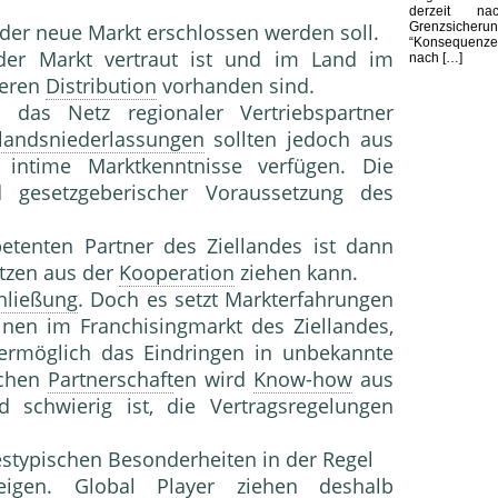
derzeit nac
Grenzsiche
der neue Markt erschlossen werden soll.
“Konsequenze
der Markt vertraut ist und im Land im
nach […]
teren
Distribution
vorhanden sind.
 das Netz regionaler Vertriebspartner
landsniederlassungen
sollten jedoch aus
intime Marktkenntnisse verfügen. Die
d gesetzgeberischer Voraussetzung des
etenten Partner des Ziellandes ist dann
tzen aus der
Kooperation
ziehen kann.
hließung
. Doch es setzt Markterfahrungen
nen im Franchisingmarkt des Ziellandes,
ermöglich das Eindringen in unbekannte
lchen
Partnerschaft
en wird
Know-how
aus
schwierig ist, die Vertragsregelungen
destypischen Besonderheiten in der Regel
zeigen.
Global Player
ziehen deshalb