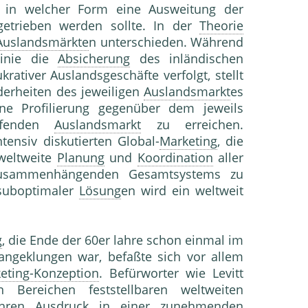
e, in welcher Form eine Ausweitung der
ngetrieben werden sollte. In der
Theorie
Auslandsmärkte
n unterschieden. Während
Linie die
Absicherung
des inländischen
krativer Auslandsgeschäfte verfolgt, stellt
erheiten des jeweiligen
Auslandsmarkt
es
ine Profilierung gegenüber dem jeweils
fenden
Auslandsmarkt
zu erreichen.
ensiv diskutierten Global-
Marketing
, die
weltweite
Planung
und
Koordination
aller
zusammenhängenden Gesamtsystems zu
 suboptimaler
Lösung
en wird ein weltweit
g
, die Ende der 60er lahre schon einmal im
angeklungen war, befaßte sich vor allem
eting-Konzeption
. Befürworter wie Levitt
Bereichen feststellbaren weltweiten
hren Ausdruck in einer zunehmenden