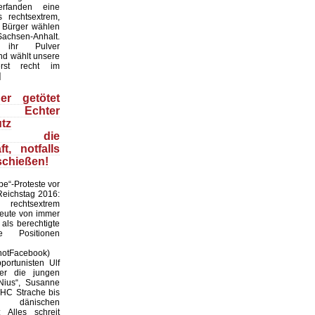
erfanden eine
s rechtsextrem,
 Bürger wählen
achsen-Anhalt.
 ihr Pulver
nd wählt unsere
rst recht im
]
er getötet
: Echter
tz
ltet die
ft, notfalls
schießen!
pe“-Proteste vor
Reichstag 2016:
rechtsextrem
heute von immer
als berechtigte
e Positionen
hotFacebook)
ortunisten Ulf
er die jungen
Nius“, Susanne
HC Strache bis
dänischen
 Alles schreit