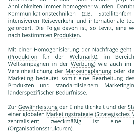
Ähnlichkeit
en immer homogener wurden. Darüber
Kommunikationstechnik
en (z.B. Satellitenfe
intensiveren Reiseverkehr und internationale t
gefördert. Die Folge davon ist, so Levitt, eine
nach bestimmten
Produkte
n.
Mit einer Homogenisierung der
Nachfrage
geht
(
Produktion
für den
Weltmarkt
), im Berei
Weltkampagnen in der
Werbung
) wie auch im
Vereinheitlichung der
Marketingplanung
oder der
Marketing
bedeutet somit eine Bearbeitung d
Produkte
n und standardisiertem
Marketingi
länderspezifischer
Bedürfnisse
.
Zur
Gewährleistung
der Einheitlichkeit und der
St
einer globalen
Marketingstrategie
(
Strategisches 
zentralisiert; zweckmäßig ist eine p
(
Organisationsstrukturen
).