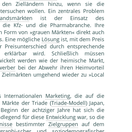
en Zielländern hinzu, wenn sie die
ersuchen wollen. Ein zentrales Problem
landsmärkte
n ist der Einsatz des
er die Kfz- und die Pharmabranche. Ihre
 in Form von »grauen Märkten« direkt auch
s. Eine mögliche
Lösung
ist, mit dem Preis
r Preisunterschied durch entsprechende
erklärbar wird. Schließlich müssen
ickelt werden wie der heimische Markt,
werber
bei der Abwehr ihren Heimvorteil
n Zielmärkten umgehend wieder zu »Local
 Internationalen
Marketing
, die auf die
 Märkte der Triade (
Triade-Modell
) Japan,
Beginn der achtziger Jahre hat sich die
ndlegend für diese
Entwicklung
war, so die
nisse
bestimmter
Zielgruppen
auf dem
phi-scher und soziodemografischer