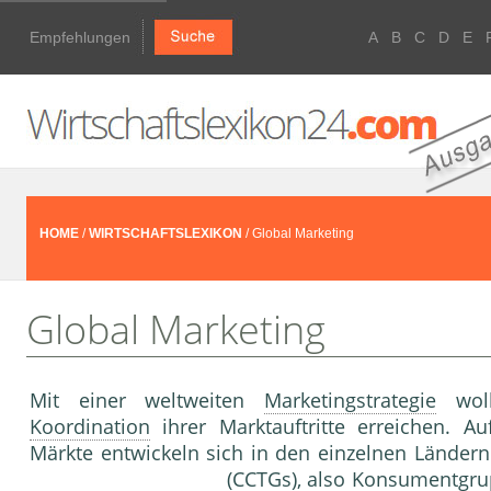
Empfehlungen
A
B
C
D
E
HOME
/
WIRTSCHAFTSLEXIKON
/ Global Marketing
Global Marketing
Mit einer weltweiten
Marketingstrategie
wol
Koordination
ihrer Marktauftritte erreichen. A
Märkte entwickeln sich in den einzelnen Länder
(CCTGs), also Konsumentgrup