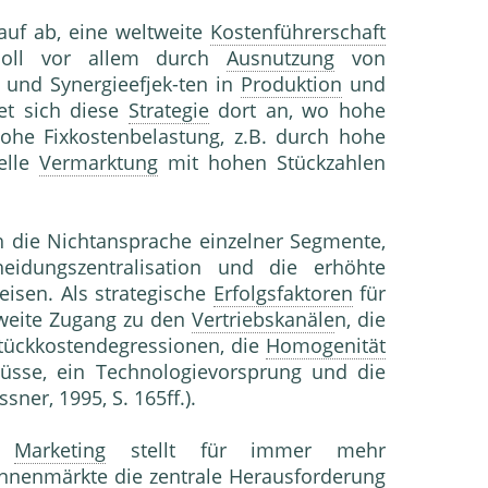
auf ab, eine weltweite
Kostenführerschaft
soll vor allem durch
Ausnutzung
von
 und Synergieefjek-ten in
Produktion
und
et sich diese
Strategie
dort an, wo hohe
ohe Fixkostenbelastung, z.B. durch hohe
elle
Vermarktung
mit hohen Stückzahlen
 die Nichtansprache einzelner Segmente,
idungszentralisation und die erhöhte
eisen. Als strategische
Erfolgsfaktoren
für
tweite Zugang zu den
Vertriebskanäle
n, die
Stückkostendegressionen, die
Homogenität
lüsse, ein Technologievorsprung und die
sner, 1995, S. 165ff.).
s
Marketing
stellt für immer mehr
nnenmärkte die zentrale Herausforderung