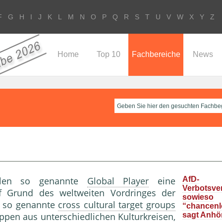
F
G
H
I
J
K
L
M
N
O
P
Q
R
S
T
U
V
W
X
Y
Z
Home
Top 10
Fachbereiche
News
len so genannte
Global Player
eine
AfD-
Verbotsve
uf Grund des weltweiten Vordringes der
sowieso
n so genannte
cross cultural target groups
“chancenlo
pen aus unterschiedlichen Kulturkreisen,
sagt Anhö