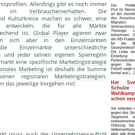
nisprofilen. Allerdings gibt es noch immer
Der Politikw
Prof. Dr. Werne
hiede im
Verbraucherverhalten
. Die
an der mündl
und Kulturkreise machen es schwer, eine
des Ausschuss
Migrat
zu entwickeln, die für alle Märkte
Verbrauch
Thüringer L
rechend ist.
Global Player
agieren zwar
teilnehmen. E
ben sich aber in den Einzelmärkten
die AfD-Frakti
für die B
e Einzelmärkte unterschiedliche
Gesetzentwur
Die Linke be
 und jeder seinen eigenen Spielregeln
Einleit
Parteiverbotsv
lmarkt eine spezifische
Marketingstrategie
gegen die A
ionales Marketing
ist deshalb die Summe
Patzelt sagte 
formal aus […]
ssenen regionalen
Marketingstrategie
n.
Hat Sve
n das jeweilige Vorgehen mit:
Schul
Wahlkam
schon ver
Sie erfanden
gegen das Stu
Siegmund, a
erwiesenerm
Ordnung. Sie
Vetternwirtsc
rkt
muss auch der Unternehmensauftritt
aber alle Ans