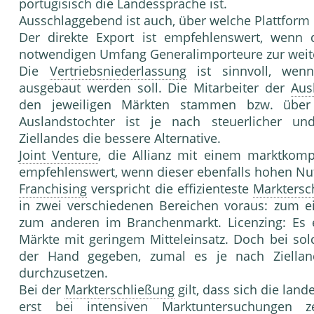
portugisisch die Landessprache ist.
Ausschlaggebend ist auch, über welche Plattform 
Der direkte Export ist empfehlenswert, wenn 
notwendigen Umfang Generalimporteure zur wei
Die
Vertriebsniederlassung
ist sinnvoll, wenn
ausgebaut werden soll. Die Mitarbeiter der
Aus
den jeweiligen Märkten stammen bzw. über 
Auslandstochter ist je nach steuerlicher un
Ziellandes die bessere Alternative.
Joint Venture
, die Allianz mit einem marktkomp
empfehlenswert, wenn dieser ebenfalls hohen Nu
Franchising
verspricht die effizienteste
Marktersc
in zwei verschiedenen Bereichen voraus: zum ei
zum anderen im Branchenmarkt. Licenzing: Es 
Märkte mit geringem Mitteleinsatz. Doch bei so
der Hand gegeben, zumal es je nach Zielland 
durchzusetzen.
Bei der
Markterschließung
gilt, dass sich die lan
erst bei intensiven Marktuntersuchungen 