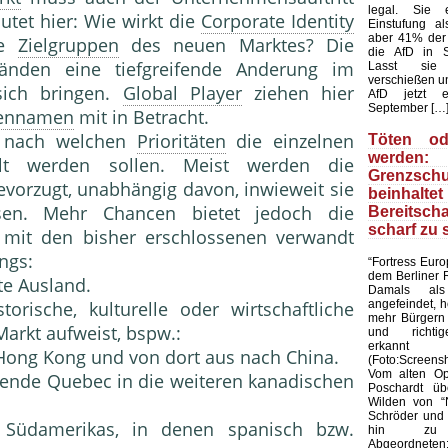
legal. Sie 
utet hier: Wie wirkt die
Corporate Identity
Einstufung al
aber 41% der
ie
Zielgruppen
des neuen Marktes? Die
die AfD in S
änden eine tiefgreifende Anderung im
Lasst sie
verschießen u
sich bringen.
Global Player
ziehen hier
AfD jetzt e
September […
ennamen
mit in Betracht.
, nach welchen
Prioritäten
die einzelnen
Töten od
werden
t werden sollen. Meist werden die
Grenzschu
bevorzugt, unabhängig davon, inwieweit sie
beinha
en. Mehr Chancen bietet jedoch die
Bereitscha
scharf zu 
 mit den bisher erschlossenen verwandt
ngs:
“Fortress Euro
dem Berliner 
te Ausland.
Damals als 
angefeindet, 
orische, kulturelle oder wirtschaftliche
mehr Bürgern 
arkt aufweist, bspw.:
und richtig
erkannt
 Hong Kong und von dort aus nach China.
(Foto:Screens
Vom alten Opp
hende Quebec in die weiteren kanadischen
Poschardt üb
Wilden von “
Schröder und 
 Südamerikas, in denen spanisch bzw.
hin zu 
Abgeordneten: