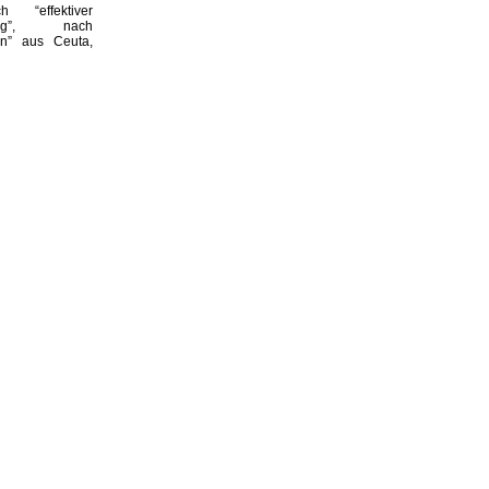
h “effektiver
rung”, nach
n” aus Ceuta,