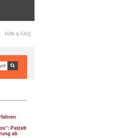
Hilfe & FAQ
rfahren
s“: Patzelt
rung ab