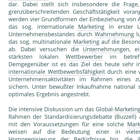
dar. Dabei stellt sich insbesondere die Frag
grenzüberschreitenden Geschäftstätigkeit vora
werden vier Grundformen der Einbeziehung von
das sog. internationale
Marketing
in erster 
Unternehmensbestandes durch
Wahrnehmung
lu
das sog. multinationale
Marketing
auf die Besond
ab. Dabei versuchen die
Unternehmung
en, e
stärksten lokalen
Wettbewerber
im betref
Demgegenüber ist es das Ziel des heute sehr int
internationale Wettbewerbsfähigkeit
durch eine 
Unternehmensaktivitäten im Rahmen eines 
sichern. Unter bewußter Inkaufnahme national
optimales Ergebnis angestrebt.
Die intensive Diskussion um das Global-
Marketin
Rahmen der Standardisierungsdebatte (Buzzell) 
mit den Voraussetzungen für eine solche
Mark
weisen auf die Bedeutung einer in vielen 
Homogenisierung der
Bedürfnisse
hin, die i