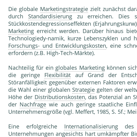
Die globale
Marketingstrategie
zielt zunächst dar
durch
Standardisierung
zu erreichen. Dies 
Stückkostendegressionseffekten (Erjahrungskurw)
Marketing
erreicht werden. Darüber hinaus biet
Technologiedy-namik, kurze Lebenszyklen und h
Forschungs- und Entwicklungskosten
, eine schn
erfordern (z.B. High-Tech-Märkte).
Nachteilig für ein
globales Marketing
können sich
die geringe
Flexibilität
auf Grand der Entsche
Störanfälligkeit gegenüber externen Faktoren erw
die Wahl einer globalen
Strategie
gelten der wel
Höhe der
Distributionskosten
, das Potenzial an 
der
Nachfrage
wie auch geringe staatliche Einf
Unternehmensgröße (vgl. Meffert, 1985, S. 5f.; Meis
Eine erfolgreiche
Internationalisierung
de
Unternehmung
en angesichts hart umkämpfter Bi