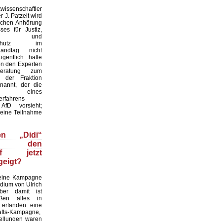
issenschaftler
r J. Patzelt wird
ichen Anhörung
es für Justiz,
ion und
erschutz im
andtag nicht
igentlich hatte
on den Experten
eratung zum
f der Fraktion
nannt, der die
ung eines
erfahrens
fD vorsieht;
seine Teilnahme
n „Didi“
ze den
pf jetzt
geigt?
 eine Kampagne
dium von Ulrich
ber damit ist
aßen alles in
 erfanden eine
hafts-Kampagne,
tellungen waren