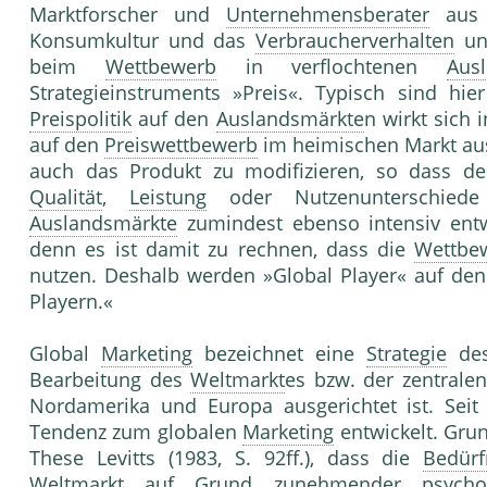
Marktforscher und
Unternehmensberater
aus d
Konsumkultur und das
Verbraucherverhalten
unt
beim
Wettbewerb
in verflochtenen
Aus
Strategieinstruments »Preis«. Typisch sind hi
Preispolitik
auf den
Auslandsmärkte
n wirkt sich
auf den
Preiswettbewerb
im heimischen Markt au
auch das Produkt zu modifizieren, so dass de
Qualität
,
Leistung
oder Nutzenunterschiede 
Auslandsmärkte
zumindest ebenso intensiv entw
denn es ist damit zu rechnen, dass die
Wettbe
nutzen. Deshalb werden »Global Player« auf de
Playern.«
Global
Marketing
bezeichnet eine
Strategie
des
Bearbeitung des
Weltmarkt
es bzw. der zentralen
Nordamerika und Europa ausgerichtet ist. Seit 
Tendenz zum globalen
Marketing
entwickelt. Gru
These Levitts (1983, S. 92ff.), dass die
Bedürf
Weltmarkt
auf Grund zunehmender psychogra