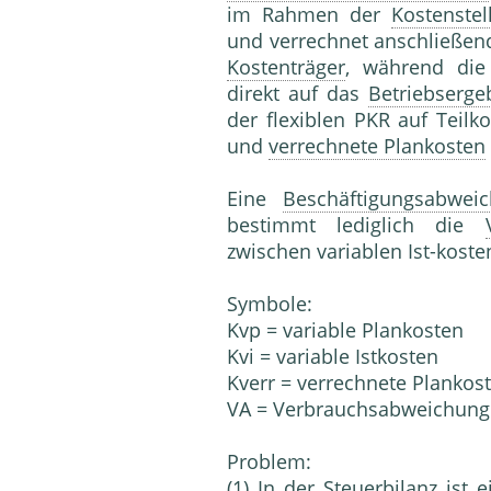
im Rahmen der
Kostenste
und verrechnet anschließend
Kostenträger
, während di
direkt auf das
Betriebserge
der flexiblen PKR auf Teilk
und
verrechnete Plankosten
Eine
Beschäftigungsabwei
bestimmt lediglich die
zwischen variablen Ist-kost
Symbole:
Kvp = variable Plankosten
Kvi = variable Istkosten
Kverr = verrechnete Plankost
VA = Verbrauchsabweichung
Problem:
(1) In der
Steuerbilanz
ist 