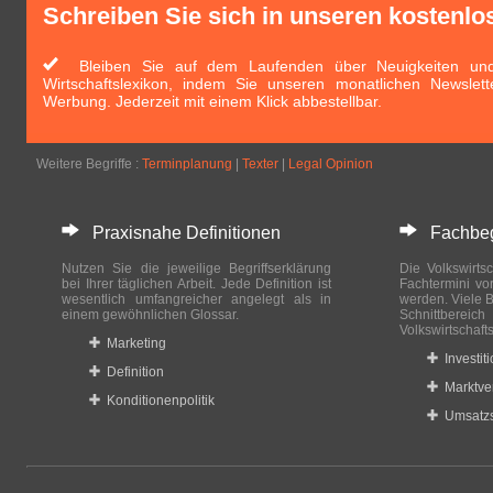
Schreiben Sie sich in unseren kostenlo
Bleiben Sie auf dem Laufenden über Neuigkeiten und 
Wirtschaftslexikon, indem Sie unseren monatlichen Newslett
Werbung. Jederzeit mit einem Klick abbestellbar.
Weitere Begriffe :
Terminplanung
|
Texter
|
Legal Opinion
Praxisnahe Definitionen
Fachbegri
Nutzen Sie die jeweilige Begriffserklärung
Die Volkswirtsc
bei Ihrer täglichen Arbeit. Jede Definition ist
Fachtermini vo
wesentlich umfangreicher angelegt als in
werden. Viele B
einem gewöhnlichen Glossar.
Schnittberei
Volkswirtschaft
Marketing
Investit
Definition
Marktve
Konditionenpolitik
Umsatzs