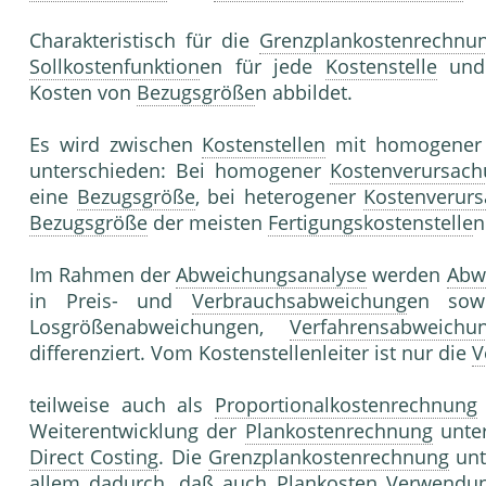
Charakteristisch für die
Grenzplankostenrechnu
Sollkostenfunktion
en für jede
Kostenstelle
un
Kosten von
Bezugsgröße
n abbildet.
Es wird zwischen
Kostenstellen
mit homogener 
unterschieden: Bei homogener
Kostenverursac
eine
Bezugsgröße
, bei heterogener
Kostenverur
Bezugsgröße
der meisten
Fertigungskostenstelle
n
Im Rahmen der
Abweichungsanalyse
werden
Abw
in Preis- und
Verbrauchsabweichung
en sow
Losgrößenabweichungen,
Verfahrensabweichu
differenziert. Vom Kostenstellenleiter ist nur die
V
teilweise auch als
Proportionalkostenrechnung
Weiterentwicklung der
Plankostenrechnung
unter
Direct Costing
. Die
Grenzplankostenrechnung
unt
allem dadurch, daß auch
Plankosten
Verwendun