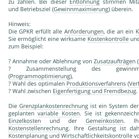
zu zahlen. Bei dieser
Entlohnung
stimmen Mita
und Betriebsziel (
Gewinnmaximierung
) überein.
Hinweis:
Die GPKR erfüllt alle
Anforderungen
, die an ein
K
Sie ermöglicht eine wirksame
Kostenkontrolle
und
zum Beispiel:
? Annahme oder Ablehnung von
Zusatzaufträge
n (
? Zusammenstellung des gewinn
(
Programmoptimierung
),
? Wahl des optimalen
Produktionsverfahren
s (
Ver
? Wahl zwischen
Eigenfertigung und Fremdbezug
.
Die
Grenzplankostenrechnung
ist ein System de
geplanten
variable Kosten
. Sie ist gekennzeic
Einzelkosten
und der
Gemeinkosten
. Ih
Kostenstellenrechnung
. Ihre Gestaltung ist da
Kostenplanung
und
Wirtschaftlichkeitskontrolle
v