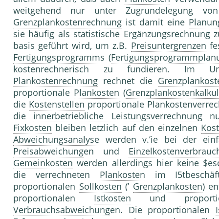
weitgehend nur unter Zugrundelegung v
Grenzplankostenrechnung
ist damit eine
Planun
sie häufig als statistische Ergänzungsrechnung 
basis geführt wird, um z.B.
Preisuntergrenzen
fes
Fertigungsprogramm
s (
Fertigungsprogrammplan
kostenrechnerisch zu fundieren. Im Unt
Plankostenrechnung
rechnet die
Grenzplankos
proportionale
Plankosten
(
Grenzplankostenkalkul
die
Kostenstellen
proportionale Plankostenverrec
die
innerbetriebliche Leistungsverrechnung
n
Fixkosten
bleiben letzlich auf den einzelnen
Kost
Abweichungsanalyse
werden v.’ie bei der einf
Preisabweichung
en und
Einzelkostenverbrau
Gemeinkosten
werden allerdings hier keine $es
die verrechneten
Plankosten
im I5tbeschäf
proportionalen
Sollkosten
(’
Grenzplankosten
) e
proportionalen
Istkosten
und proport
Verbrauchsabweichung
en. Die proportionalen