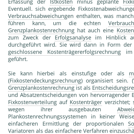
Erfassung der
Istkosten
minus geplante
Fixk
Eventuell. sich ergebende Fixkostenabweichun
Verbrauchsabweichung
en enthalten, was manch
führen kann, um die echten
Verbrauc
Grenzplankostenrechnung
hat auch eine
Kosten
zum Zweck der
Erfolgsanalyse
im Hinblick au
durchgeführt wird. Sie wird dann in Form de
geschlossene Kostenträgererfolgsrechnung
im
geführt.
Sie kann hierbei als einstufige oder als
m
(
Fixkostendeckungsrechnung
) organisiert sein. 
Grenzplankostenrechnung
ist als
Entscheidungsr
und Absatzentscheidungen von hervorragender Bed
Fixkostenverteilung
auf
Kostenträger
verzichtet; 
wegen ihrer ausgebauten
Abwei
Plankostenrechnungssystemen in keiner Weise
einfacheren Ermittlung der proportionalen
So
Variator
en als das einfachere Verfahren einzuschä