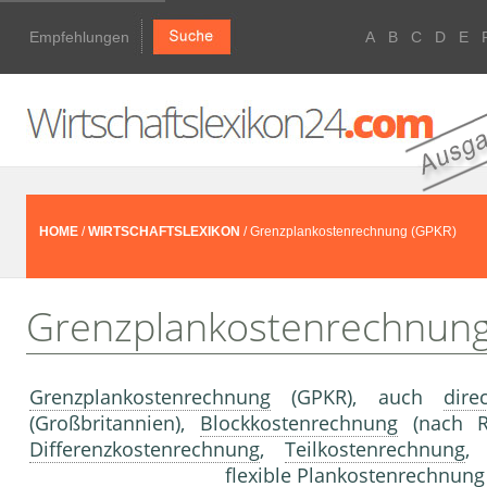
Empfehlungen
A
B
C
D
E
HOME
/
WIRTSCHAFTSLEXIKON
/ Grenzplankostenrechnung (GPKR)
Grenzplankostenrechnung
Grenzplankostenrechnung
(GPKR), auch
dire
(Großbritannien),
Blockkostenrechnung
(nach 
Differenzkostenrechnung
,
Teilkostenrechnung
flexible Plankostenrechnung