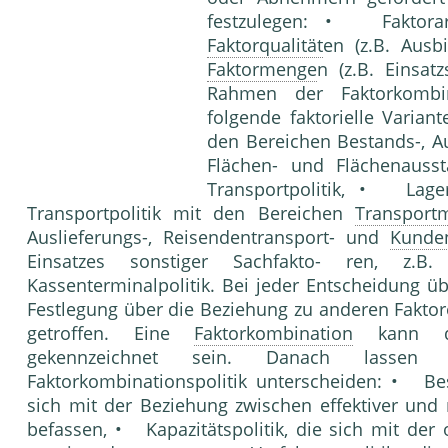
festzulegen: • Faktora
Faktorqualität
en (z.B. Ausb
Faktormenge
n (z.B. Eins
Rahmen der Faktorkombin
folgende faktorielle Varia
den Bereichen Bestands-, A
Flächen- und Flächenausstat
Transportpolitik, • Lager
Transportpolitik mit den Bereichen
Transportm
Auslieferungs-, Reisendentransport- und
Kunde
Einsatzes sonstiger Sachfakto- ren, z.B. 
Kassenterminalpolitik. Bei jeder Entscheidung ü
Festlegung über die Beziehung zu anderen Fakto
getroffen. Eine
Faktorkombination
kann du
gekennzeichnet sein. Danach lasse
Faktorkombinationspolitik unterscheiden: • Bes
sich mit der Beziehung zwischen effektiver und
befassen, • Kapazitätspolitik, die sich mit der