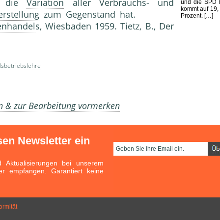
ie die
Variation
aller Verbrauchs- und
und die SPD b
kommt auf 19,
erstellung
zum Gegenstand hat.
Prozent. […]
enhandel
s, Wiesbaden 1959. Tietz, B., Der
sbetriebslehre
en & zur Bearbeitung vormerken
sen Newsletter ein
Aktualisierungen bei unserem
er empfangen. Garantiert keine
ormität