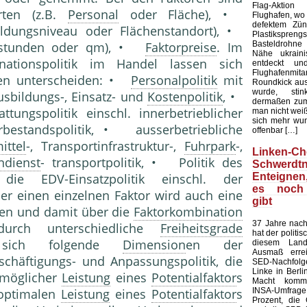
Flag-Aktion
rten (z.B.
Personal
oder Fläche), •
Flughafen, wo e
defektem Zün
ildungsniveau oder Flächenstandort), •
Plastiksprengst
Basteldrohne 
atzstunden oder qm), •
Faktorpreise
. Im
Nähe ukraini
ationspolitik im Handel lassen sich
entdeckt u
Flughafenmi
nten unterscheiden: •
Personalpolitik
mit
Roundkick aus 
wurde, sti
usbildungs-, Einsatz- und
Kostenpolitik
, •
dermaßen zum
tungspolitik einschl. innerbetrieblicher
man nicht wei
sich mehr wun
bestandspolitik, • ausserbetriebliche
offenbar […]
ittel
-, Transportinfrastruktur-,
Fuhrpark
-,
Linken-Ch
ndienst
- transportpolitik, • Politik des
Schwerdtn
Enteigne
die EDV-Einsatzpolitik einschl. der
es noch
ber einen einzelnen Faktor wird auch eine
gibt
ren und damit über die
Faktorkombination
37 Jahre nach
rch unterschiedliche
Freiheitsgrade
hat der politi
n sich folgende
Dimension
en der
diesem Land
Ausmaß errei
chäftigungs- und Anpassungspolitik, die
SED-Nachfol
Linke in Berli
 möglicher
Leistung
eines
Potentialfaktor
s
Macht kommt
INSA-Umfrage l
 optimalen
Leistung
eines
Potentialfaktor
s
Prozent, die