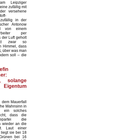
 am Leipziger
ine zufällig mit
der versehene
off-
zufällig in der
scher Antonow
nd von einem
tarbeiter per
der Luft geholt
nkt zwar so
 Himmel, dass
ß, über was man
dern soll – die
efin
er:
n, solange
 Eigentum
 dem Mauerfall
sche Wahnsinn in
 ein solches
cht, dass die
gepartei die
n wieder an die
. Laut einer
iegt sie bei 18
 Grünen bei 16