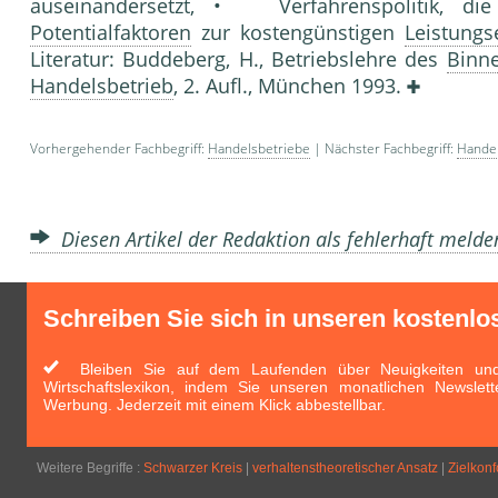
auseinandersetzt, • Verfahrenspolitik, d
Potentialfaktoren
zur kostengünstigen
Leistungs
Literatur: Buddeberg, H., Betriebslehre des
Binn
Handelsbetrieb
, 2. Aufl., München 1993.
Vorhergehender Fachbegriff:
Handelsbetriebe
| Nächster Fachbegriff:
Handel
Diesen Artikel der Redaktion als fehlerhaft meld
Schreiben Sie sich in unseren kostenlo
Bleiben Sie auf dem Laufenden über Neuigkeiten und 
Wirtschaftslexikon, indem Sie unseren monatlichen Newslett
Werbung. Jederzeit mit einem Klick abbestellbar.
Weitere Begriffe :
Schwarzer Kreis
|
verhaltenstheoretischer Ansatz
|
Zielkonf