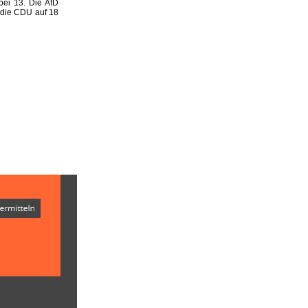
ei 13. Die AfD
 die CDU auf 18