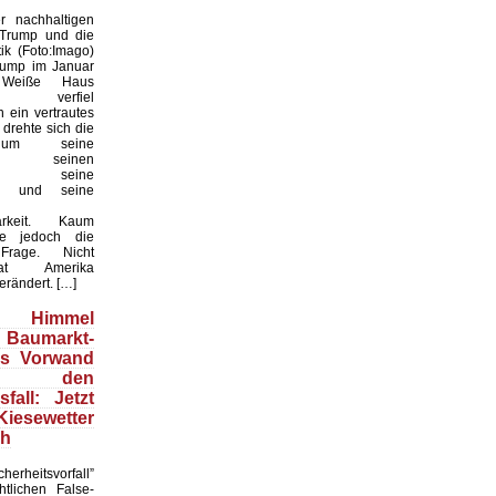
 nachhaltigen
 Trump und die
ik (Foto:Imago)
rump im Januar
Weiße Haus
te, verfiel
 ein vertrautes
 drehte sich die
 um seine
keit, seinen
til, seine
en und seine
arkeit. Kaum
te jedoch die
 Frage. Nicht
t Amerika
erändert. […]
Himmel
 Baumarkt-
ls Vorwand
 den
fall: Jetzt
esewetter
ch
herheitsvorfall”
htlichen False-