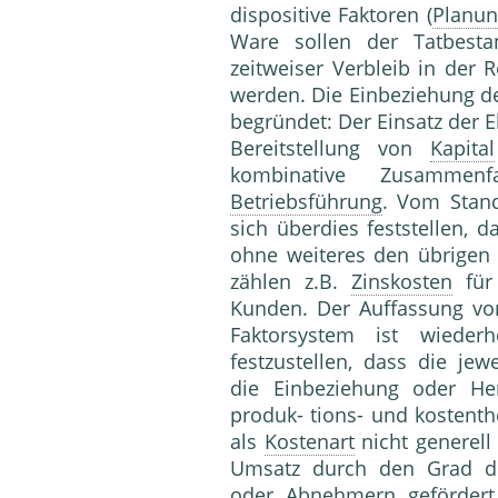
dispositive Faktoren (
Planu
Ware sollen der Tatbesta
zeitweiser Verbleib in der 
werden. Die Einbeziehung de
begründet: Der Einsatz der 
Bereitstellung von
Kapital
kombinative Zusammen
Betriebsführung
. Vom Stan
sich überdies feststellen, 
ohne weiteres den übrigen 
zählen z.B.
Zinskosten
für
Kunden. Der Auffassung vo
Faktorsystem ist wieder
festzustellen, dass die jew
die Einbeziehung oder 
produk- tions- und kostent
als
Kostenart
nicht generell
Umsatz durch den Grad 
oder Abnehmern gefördert