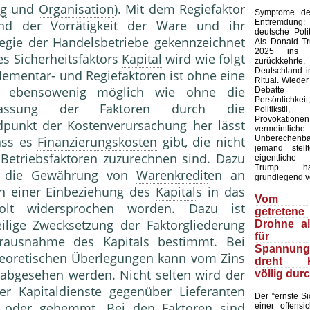
ng
und
Organisation
). Mit dem Regiefaktor
Symptome der
Entfremdung:
nd der Vorrätigkeit der Ware und ihr
deutsche Polit
Regie der
Handelsbetriebe
gekennzeichnet
Als Donald T
2025 ins 
s Sicherheitsfaktors
Kapital
wird wie folgt
zurückkehr
Deutschland in
Elementar- und Regiefaktoren ist ohne eine
Ritual. Wieder
ebensowenig möglich wie ohne die
Debatte
Persönlich
fassung der Faktoren durch die
Politiks
Provokation
dpunkt der
Kostenverursachung
her lässt
vermeintliche
Unberechenb
dass es
Finanzierungskosten
gibt, die nicht
jemand stell
Betriebsfaktoren zuzurechnen sind. Dazu
eigentliche
Trump ha
 die Gewährung von
Warenkredit
en an
grundlegend v
n einer Einbeziehung des
Kapital
s in das
Vom 
holt widersprochen worden. Dazu ist
getretene
eilige Zwecksetzung der Faktorgliederung
Drohne a
für
Herausnahme des
Kapital
s bestimmt. Bei
Spannungs
heoretischen Überlegungen kann vom Zins
dreht Ki
 abgesehen werden. Nicht selten wird der
völlig dur
der
Kapitaldienst
e gegenüber Lieferanten
Der “ernste Sic
 oder gehemmt. Bei den Faktoren sind
einer offensic