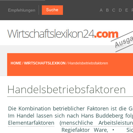
Empfehlungen
A
B
C
D
E
HOME
/
WIRTSCHAFTSLEXIKON
/ Handelsbetriebsfaktoren
Handelsbetriebsfaktoren
Die Kombination betrieblicher Faktoren ist die G
Im Handel lassen sich nach Hans Buddeberg fol
Elementarfaktoren
(
menschliche Arbeitsleistu
Regiefaktor Ware, • Sic