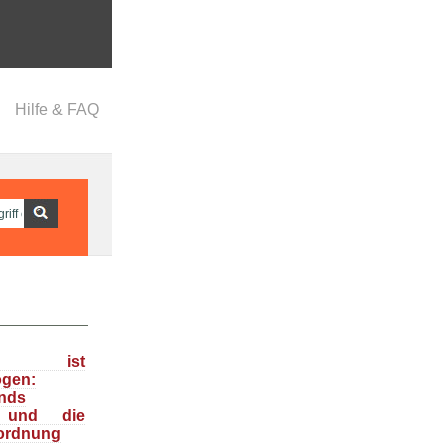
Hilfe & FAQ
ka ist
ogen:
nds
n und die
ordnung