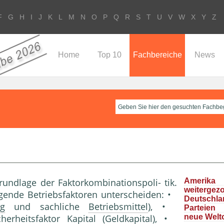
F
G
H
I
J
K
L
M
N
O
P
Q
R
S
T
U
V
W
X
Y
Z
Home
Top 10
Fachbereiche
News
rundlage der Faktorkombinationspoli- tik.
Ameri
weitergez
gende Betriebsfaktoren unterscheiden: •
Deutschla
ng
und sachliche
Betriebsmittel
), •
Parteie
herheitsfaktor
Kapital
(
Geldkapital
), •
neue Welt