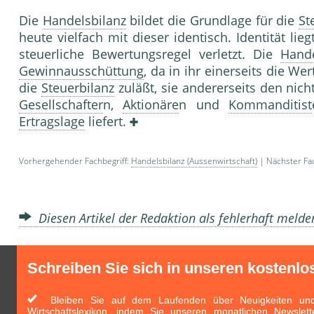
Die
Handelsbilanz
bildet die Grundlage für die
St
heute vielfach mit dieser identisch. Identität li
steuerliche Bewertungsregel verletzt. Die
Hande
Gewinnausschüttung
, da in ihr einerseits die We
die
Steuerbilanz
zuläßt, sie andererseits den nich
Gesellschafter
n,
Aktionäre
n und
Kommanditist
Ertragslage
liefert.
Vorhergehender Fachbegriff:
Handelsbilanz (Aussenwirtschaft)
| Nächster Fac
Diesen Artikel der Redaktion als fehlerhaft meld
Schreiben Sie sich in unseren kostenlo
Bleiben Sie auf dem Laufenden über Neuigkeiten und 
Wirtschaftslexikon, indem Sie unseren monatlichen Newslett