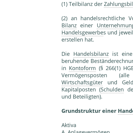
(1) Teilbilanz der
Zahlungsbi
(2) an handelsrechtliche 
Bilanz
einer
Unternehmun
Handelsgewerbe
s und jewei
erstellen hat.
Die
Handelsbilanz
ist ein
beruhende Beständerechnung 
in
Kontoform
(§ 266(1) HGB)
Vermögensposten (
Wirtschaftsgüter
und Geldmi
Kapitalposten (
Schulden
d
und Beteiligten).
Grundstruktur einer
Hande
Aktiva
A. Anlagevermögen