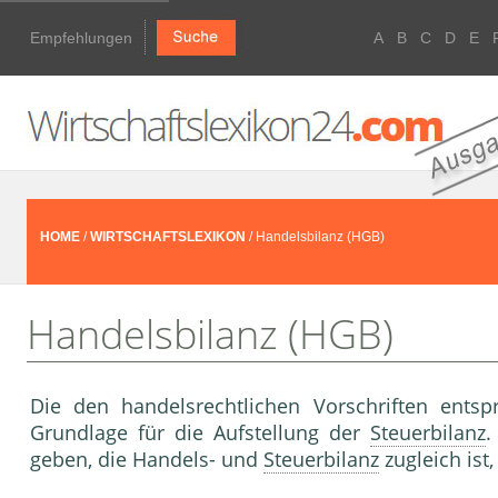
Empfehlungen
A
B
C
D
E
HOME
/
WIRTSCHAFTSLEXIKON
/ Handelsbilanz (HGB)
Handelsbilanz (HGB)
Die den handelsrechtlichen Vorschriften ents
Grundlage für die Aufstellung der
Steuerbilanz
.
geben, die Handels- und
Steuerbilanz
zugleich ist,