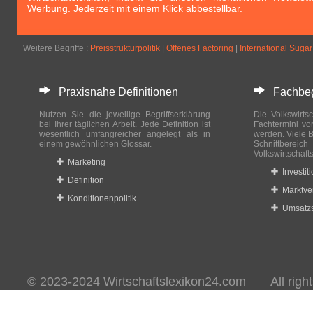
Werbung. Jederzeit mit einem Klick abbestellbar.
Weitere Begriffe :
Preisstrukturpolitik
|
Offenes Factoring
|
International Suga
Praxisnahe Definitionen
Fachbegri
Nutzen Sie die jeweilige Begriffserklärung
Die Volkswirtsc
bei Ihrer täglichen Arbeit. Jede Definition ist
Fachtermini vo
wesentlich umfangreicher angelegt als in
werden. Viele B
einem gewöhnlichen Glossar.
Schnittberei
Volkswirtschaft
Marketing
Investit
Definition
Marktve
Konditionenpolitik
Umsatzs
© 2023-2024 Wirtschaftslexikon24.com All rights