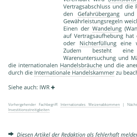
Vertragsabschluss und die P
den
Gefahrübergang
und
Gewährleistungsregeln wei
Einen der
Wandelung
(Wan
auf Vertragsaufhebung hat
oder
Nichterfüllung
eine we
Zudem besteht eine
Warenuntersuchung und Mä
die internationalen
Handelsbräuche
und die ane
durch die
Internationale Handelskammer
zu beac
Siehe auch: IWR
Vorhergehender Fachbegriff:
Internationales Weizenabkommen
| Nächst
Investitionsstreitigkeiten
Diesen Artikel der Redaktion als fehlerhaft meld