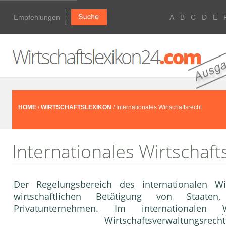
Empfehlungen
A
B
C
D
E
HOME
/
WIRTSCHAFTSLEXIKON
/ Internationales Wirtschaftsrecht
Internationales Wirtschaft
Der Regelungsbereich des internationalen W
wirtschaftlichen Betätigung von Staaten
Privatunternehmen. Im internationalen
Wirtschaftsverwaltungsrecht