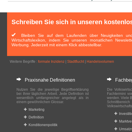
Schreiben Sie sich in unseren kostenlo
Bleiben Sie auf dem Laufenden über Neuigkeiten und 
Wirtschaftslexikon, indem Sie unseren monatlichen Newslett
Werbung. Jederzeit mit einem Klick abbestellbar.
Weitere Begriffe :
formale Inzidenz
|
Stadtflucht
|
Handelsvolumen
Praxisnahe Definitionen
Fachbegri
Nutzen Sie die jeweilige Begriffserklärung
Die Volkswirtsc
bei Ihrer täglichen Arbeit. Jede Definition ist
Fachtermini vo
wesentlich umfangreicher angelegt als in
werden. Viele B
einem gewöhnlichen Glossar.
Schnittberei
Volkswirtschaft
Marketing
Investit
Definition
Marktve
Konditionenpolitik
Umsatzs