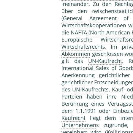
ineinander. Zu den Rechts
über den zwischenstaatlic
(
General
Agreement
of T
Wirtschaftskooperationen 
die NAFTA (
North American 
Europäische
Wirtschaftsr
Wirtschaftsrecht
s. Im priva
Abkommen
geschlossen wor
gilt das
UN-Kaufrecht
. R
International Sales of Goo
Anerkennung gerichtliche
gerichtlicher Entscheidunge
des
UN-Kaufrecht
s, Kauf- o
Parteien haben ihre Nied
Berührung eines Vertragss
dem 1.1.1991 oder Einbezi
Kaufrecht
liegt dem inter
Unternehmen
s zugrunde, 
vereinbart wird (
Kollisions