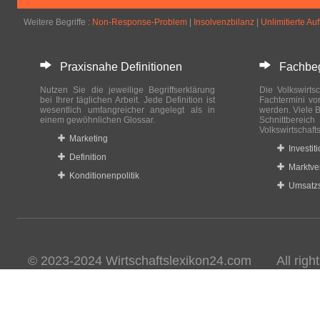
Weitere Begriffe :
Non-Response-Problem
|
Insolvenzbilanz
|
Unlimitierte Au
Praxisnahe Definitionen
Fachbegri
Nutzen Sie die jeweilige Begriffserklärung
Die Volkswirtsc
bei Ihrer täglichen Arbeit. Jede Definition ist
Fachtermini vo
wesentlich umfangreicher angelegt als in
werden. Viele B
einem gewöhnlichen Glossar.
Schnittberei
Volkswirtschaft
Marketing
Investit
Definition
Marktve
Konditionenpolitik
Umsatzs
© 2023-2024 Wirtschaftslexikon24.com All rights