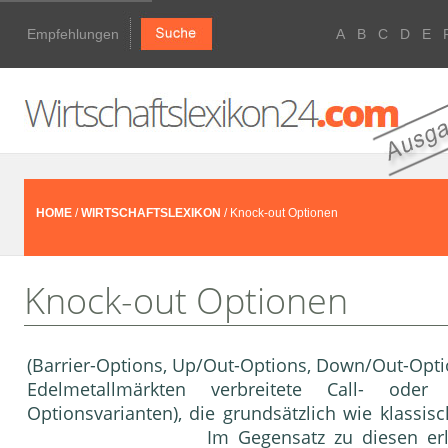
Empfehlungen
A
B
C
D
E
HOME
/
WIRTSCHAFTSLEXIKON
/ Knock-out Optionen
Knock-out Optionen
(Barrier-Options, Up/Out-Options, Down/Out-Opt
Edelmetallmärkten verbreitete Call- oder 
Optionsvarianten), die grundsätzlich wie klassis
Im Gegensatz zu diesen er