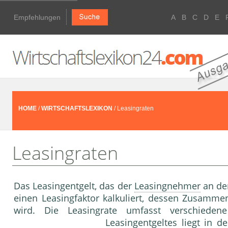
Empfehlungen
A
B
C
D
E
HOME
/
WIRTSCHAFTSLEXIKON
/ Leasingraten
Leasingraten
Das Leasingentgelt, das der
Leasingnehmer
an d
einen Leasingfaktor kalkuliert, dessen Zusamm
wird. Die Leasingrate umfasst verschieden
Leasingentgeltes liegt in 