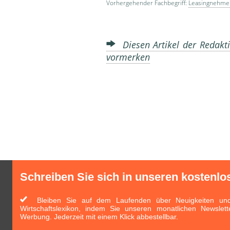
Vorhergehender Fachbegriff:
Leasingnehme
Diesen Artikel der Redakti
vormerken
Schreiben Sie sich in unseren kostenlo
Bleiben Sie auf dem Laufenden über Neuigkeiten und 
Wirtschaftslexikon, indem Sie unseren monatlichen Newslett
Werbung. Jederzeit mit einem Klick abbestellbar.