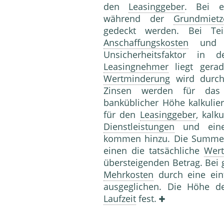
den
Leasinggeber
. Bei 
während der
Grundmietz
gedeckt werden. Bei Tei
Anschaffungskosten
und g
Unsicherheitsfaktor in
Leasingnehmer
liegt gera
Wertminderung
wird durc
Zinsen werden für das 
banküblicher Höhe kalkulie
für den
Leasinggeber
, kalk
Dienstleistungen
und ei
kommen hinzu. Die Summe a
einen die tatsächliche
Wer
übersteigenden Betrag. Bei
Mehrkosten
durch eine ein
ausgeglichen. Die Höhe de
Laufzeit
fest.