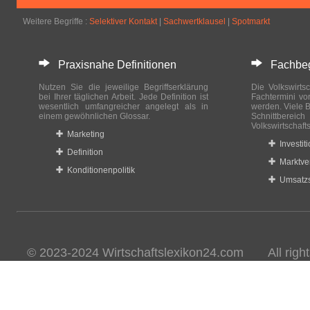
Weitere Begriffe :
Selektiver Kontakt
|
Sachwertklausel
|
Spotmarkt
Praxisnahe Definitionen
Fachbegri
Nutzen Sie die jeweilige Begriffserklärung
Die Volkswirtsc
bei Ihrer täglichen Arbeit. Jede Definition ist
Fachtermini vo
wesentlich umfangreicher angelegt als in
werden. Viele B
einem gewöhnlichen Glossar.
Schnittberei
Volkswirtschaft
Marketing
Investit
Definition
Marktve
Konditionenpolitik
Umsatzs
© 2023-2024 Wirtschaftslexikon24.com All rights