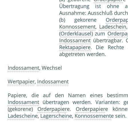
Übertragung ist ohne a
Ausnahme: Ausschluß durc
(b) gekorene
Orderpap
Konnossement
,
Ladeschein
(
Orderklausel
) zum
Orderpa
Indossament
übertragbar.
Rektapapiere
. Die Rechte
abgetreten werden.
Indossament
, Wechsel
Wertpapier
,
Indossament
Papiere, die auf den Namen eines bestimmt
Indossament
übertragen werden. Varianten: ges
(gekorene)
Orderpapier
e.
Orderpapier
e könn
Ladeschein
e,
Lagerschein
e,
Konnossement
e sein.