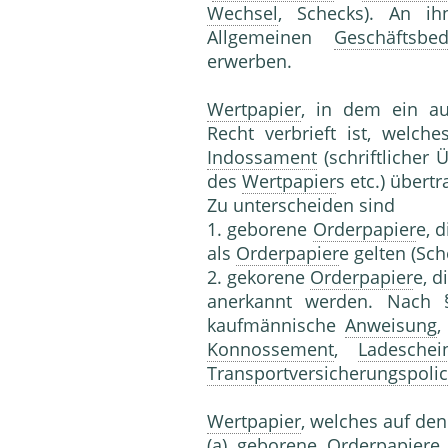
Wechsel
, Schecks). An i
Allgemeinen
Geschäftsbe
erwerben.
Wertpapier
, in dem ein a
Recht verbrieft ist, welc
Indossament
(schriftlicher
des
Wertpapier
s etc.) übert
Zu unterscheiden sind
1. geborene
Orderpapier
e, 
als
Orderpapier
e gelten (Sc
2. gekorene
Orderpapier
e, d
anerkannt werden. Nach
kaufmännische
Anweisung
,
Konnossement
,
Ladeschei
Transportversicherungspoli
Wertpapier
, welches auf de
(a) geborene
Orderpapier
e 