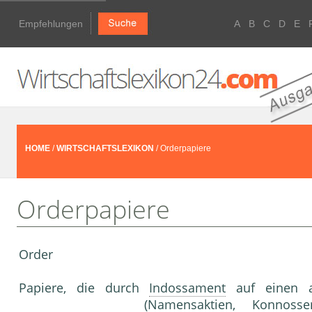
Empfehlungen
A
B
C
D
E
HOME
/
WIRTSCHAFTSLEXIKON
/ Orderpapiere
Orderpapiere
Order
Papiere, die durch
Indossament
auf einen a
(
Namensaktien
,
Konnosse