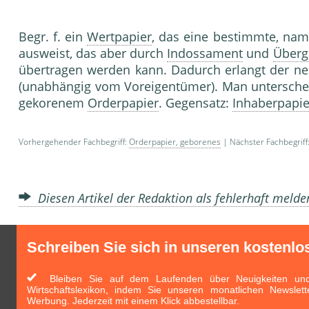
Begr. f. ein
Wertpapier
, das eine bestimmte, nam
ausweist, das aber durch
Indossament
und
Überg
übertragen werden kann. Dadurch erlangt der n
(unabhängig vom Voreigentümer). Man untersch
gekorenem
Orderpapier
. Gegensatz:
Inhaberpapie
Vorhergehender Fachbegriff:
Orderpapier, geborenes
| Nächster Fachbegriff
Diesen Artikel der Redaktion als fehlerhaft meld
Schreiben Sie sich in unseren kostenlo
Bleiben Sie auf dem Laufenden über Neuigkeiten und 
Wirtschaftslexikon, indem Sie unseren monatlichen Newslett
Werbung. Jederzeit mit einem Klick abbestellbar.