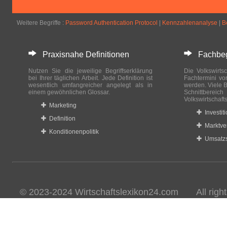
Weitere Begriffe :
Password Authentication Protocol
|
Kennzahlenanalyse
|
B
Praxisnahe Definitionen
Fachbegri
Nutzen Sie die jeweilige Begriffserklärung
Die Volkswirtsc
bei Ihrer täglichen Arbeit. Jede Definition ist
Fachtermini vo
wesentlich umfangreicher angelegt als in
werden. Viele B
einem gewöhnlichen Glossar.
Schnittberei
Volkswirtschaft
Marketing
Investit
Definition
Marktve
Konditionenpolitik
Umsatzs
© 2023-2024 Wirtschaftslexikon24.com All rights