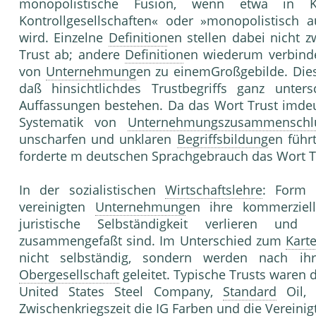
monopolistische Fusion, wenn etwa in Ku
Kontrollgesellschaften« oder »monopolistisch 
wird. Einzelne
Definition
en stellen dabei nicht
Trust ab; andere
Definition
en wiederum verbinde
von
Unternehmung
en zu einemGroßgebilde. Di
daß hinsichtlichdes Trustbegriffs ganz unter
Auffassungen bestehen. Da das Wort Trust imde
Systematik von
Unternehmungszusammenschl
unscharfen und unklaren
Begriffsbildung
en führ
forderte m deutschen Sprachgebrauch das Wort T
In der sozialistischen
Wirtschaftslehre
: Form
vereinigten
Unternehmung
en ihre kommerziel
juristische Selbständigkeit verlieren un
zusammengefaßt sind. Im Unterschied zum
Karte
nicht selbständig, sondern werden nach i
Obergesellschaft
geleitet. Typische Trusts waren
United States Steel Company,
Standard
Oil
Zwischenkriegszeit die
IG Farben
und die Vereinig