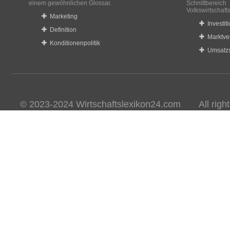
einem gewöhnlichen Glossar.
Schnittberei
Volkswirtschaft
Marketing
Investit
Definition
Marktve
Konditionenpolitik
Umsatzs
© 2023-2024 Wirtschaftslexikon24.com All rights