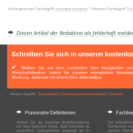
Vorhergehender Fachbegriff:
truncated multiplier
| Nächster Fachbegriff:
Tru
Diesen Artikel der Redaktion als fehlerhaft meld
Schreiben Sie sich in unseren kostenlo
Bleiben Sie auf dem Laufenden über Neuigkeiten und 
Wirtschaftslexikon, indem Sie unseren monatlichen Newslett
Werbung. Jederzeit mit einem Klick abbestellbar.
Weitere Begriffe :
Einsatzfaktor
|
Kreditangebotsmultiplikator
|
Szenario
Praxisnahe Definitionen
Fachbegri
Nutzen Sie die jeweilige Begriffserklärung
Die Volkswirtsc
bei Ihrer täglichen Arbeit. Jede Definition ist
Fachtermini vo
wesentlich umfangreicher angelegt als in
werden. Viele B