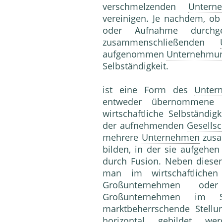
verschmelzenden
Untern
vereinigen. Je nachdem, o
oder Aufnahme durchge
zusammenschließenden
aufgenommen
Unternehmu
Selbständigkeit.
ist eine Form des
Unter
entweder übernommen
wirtschaftliche Selbständigk
der aufnehmenden
Gesellsc
mehrere
Unternehmen
zusa
bilden, in der sie aufgehen
durch Fusion. Neben diesen
man im wirtschaftlichen
Großunternehmen od
Großunternehmen im
marktbeherrschende Stellu
horizontal
gebildet wer