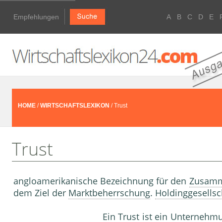
Empfehlungen
A
B
C
D
E
HOME
/
WIRTSCHAFTSLEXIKON
/ Trust
Trust
angloamerikanische Bezeichnung für den
Zusamm
dem Ziel der
Marktbeherrschung
.
Holdinggesellsc
Ein Trust ist ein Unterneh