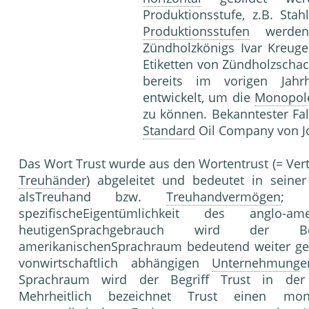
Produktionsstufe, z.B. Sta
Produktionsstufen
werden 
Zündholzkönigs Ivar Kreuge
Etiketten von Zündholzscha
bereits im vorigen Jahrh
entwickelt, um die
Monopol
zu können. Bekanntester F
Standard
Oil Company von Jo
Das Wort Trust wurde aus den Wortentrust (= Vertr
Treuhänder
) abgeleitet und bedeutet in seine
alsTreuhand bzw.
Treuhandvermögen
; 
spezifischeEigentümlichkeit des anglo-a
heutigenSprachgebrauch wird der B
amerikanischenSprachraum bedeutend weiter gef
vonwirtschaftlich abhängigen
Unternehmung
e
Sprachraum wird der Begriff Trust in der 
Mehrheitlich bezeichnet Trust einen mon