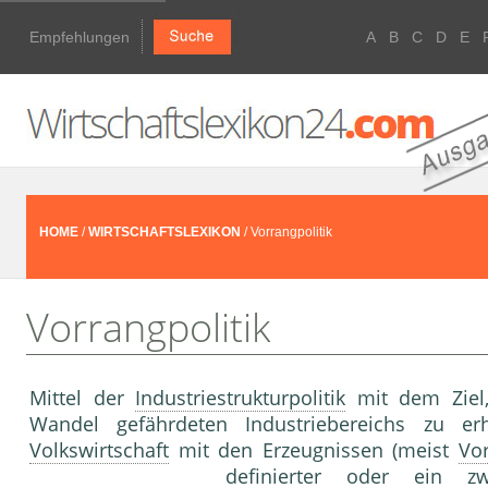
Empfehlungen
A
B
C
D
E
HOME
/
WIRTSCHAFTSLEXIKON
/ Vorrangpolitik
Vorrangpolitik
Mittel der
Industriestrukturpolitik
mit dem Ziel
Wandel gefährdeten Industriebereichs zu e
Volkswirtschaft
mit den Erzeugnissen (meist
Vor
definierter oder ein z