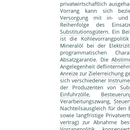
privatwirtschaftlich ausgeh
Vorrang kann sich bez
Versorgung
mit in- und a
Reihenfolge des Einsa
Substitutionsgüter
n. Ein Be
ist die Kohlevorrangpoli
Mineralöl bei der Elektriz
programmatischen Chara
Absatzgarantie. Die
Absti
Angelegenheit def
linterneh
Anreize
zur
Zielerreichung
ge
sich verschiedener
Instrume
der Produzenten von
Subs
Einfuhrzölle
,
Besteuerun
Verarbeitungszwang,
Steuer
Nachteilsausgleich für den 
sowie langfristige Pr
vertrag
) zur Abnahme best
Vorrangpolitik konservi