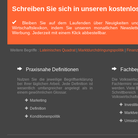
Schreiben Sie sich in unseren kostenlo
Bleiben Sie auf dem Laufenden über Neuigkeiten und 
Wirtschaftslexikon, indem Sie unseren monatlichen Newslett
Werbung. Jederzeit mit einem Klick abbestellbar.
Weitere Begriffe :
Lateinisches Quadrat
|
Marktdurchdringungspolitik
|
Finanz
Praxisnahe Definitionen
Fachbegri
Nutzen Sie die jeweilige Begriffserklärung
Die Volkswirtsc
bei Ihrer täglichen Arbeit. Jede Definition ist
Fachtermini vo
wesentlich umfangreicher angelegt als in
werden. Viele B
einem gewöhnlichen Glossar.
Schnittberei
Volkswirtschaft
Marketing
Investit
Definition
Marktve
Konditionenpolitik
Umsatzs