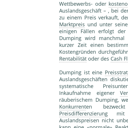
Wettbewerbs- oder
kosteno
Auslandsgeschäft – , bei d
zu einem Preis verkauft, de
Marktpreis
und unter sei
einigen Fällen erfolgt de
Dumping wird manchmal a
kurzer Zeit einen besti
Kostengründen durchgeführt
Rentabilität
oder des
Cash F
Dumping ist eine
Preisstra
Auslandsgeschäften diskuti
systematische Preisunte
Inkaufnahme eigener
Ver
räuberischem Dumping, wen
Konkurrent
en bezweckt
Preisdifferenzierung
mit h
Auslandspreisen nicht unbe
kann eine «normale» Reakt