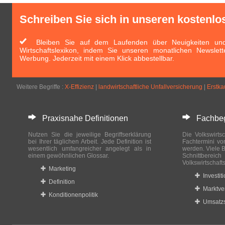
Schreiben Sie sich in unseren kostenlo
Bleiben Sie auf dem Laufenden über Neuigkeiten und 
Wirtschaftslexikon, indem Sie unseren monatlichen Newslett
Werbung. Jederzeit mit einem Klick abbestellbar.
Weitere Begriffe :
X-Effizienz
|
landwirtschaftliche Unfallversicherung
|
Erstka
Praxisnahe Definitionen
Fachbegri
Nutzen Sie die jeweilige Begriffserklärung
Die Volkswirtsc
bei Ihrer täglichen Arbeit. Jede Definition ist
Fachtermini vo
wesentlich umfangreicher angelegt als in
werden. Viele B
einem gewöhnlichen Glossar.
Schnittberei
Volkswirtschaft
Marketing
Investit
Definition
Marktve
Konditionenpolitik
Umsatzs