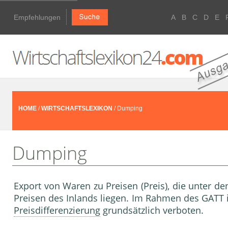
Empfehlungen
A
B
C
D
E
HOME
/
WIRTSCHAFTSLEXIKON
/ Dumping
Dumping
Export von Waren zu Preisen (Preis), die unter d
Preisen des Inlands liegen. Im Rahmen des GATT 
Preisdifferenzierung
grundsätzlich verboten.