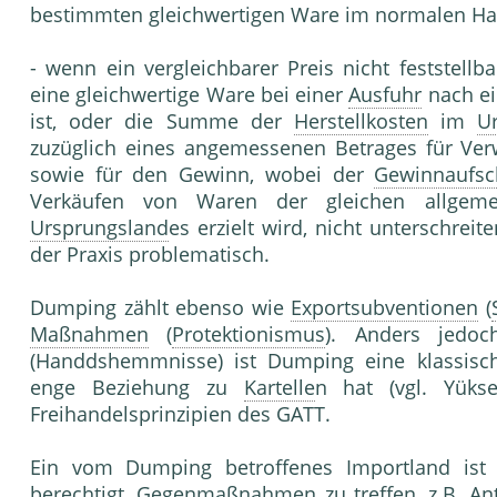
bestimmten gleichwertigen Ware im normalen Ha
- wenn ein vergleichbarer Preis nicht feststellba
eine gleichwertige Ware bei einer
Ausfuhr
nach ei
ist, oder die Summe der
Herstellkosten
im
U
zuzüglich eines angemessenen Betrages für Verw
sowie für den Gewinn, wobei der
Gewinnaufsc
Verkäufen von Waren der gleichen allgem
Ursprungsland
es erzielt wird, nicht unterschreit
der Praxis problematisch.
Dumping zählt ebenso wie
Exportsubventionen
(
Maßnahmen
(
Protektionismus
). Anders jedo
(Handdshemmnisse) ist Dumping eine klassisc
enge Beziehung zu
Kartelle
n hat (vgl. Yükse
Freihandelsprinzipien des GATT.
Ein vom Dumping betroffenes Importland ist
berechtigt, Gegenmaßnahmen zu treffen, z.B.
An