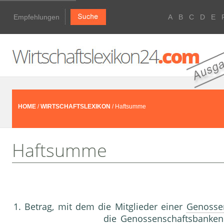
Empfehlungen
A
B
C
D
E
HOME
/
WIRTSCHAFTSLEXIKON
/ Haftsumme
Haftsumme
1. Betrag, mit dem die Mitglieder einer
Genosse
die
Genossenschaftsbanken