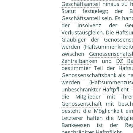
Geschäftsanteil
hinaus zu h
Statut festgelegt; der 
Geschäftsanteil
sein. Es han
der
Insolvenz
der
Ge
Verlustausgleich
. Die Haftsu
Gläubiger
der
Genossensc
werden (Haftsummenkredite
zwischen
Genossenschafts
Zentralbank
en und
DZ Ba
bestimmter Teil der Hafts
Genossenschaftsbank
als
ha
werden (
Haftsummenzus
unbeschränkter
Haftpflicht
-
die Mitglieder mit ih
Genossenschaft
mit besch
besteht die Möglichkeit ei
Letzterer haften die Mitg
Bankwesen ist der Re
beschränkter
Haftpflicht
.