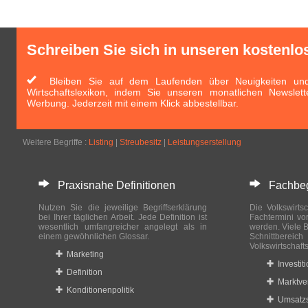
Schreiben Sie sich in unseren kostenlo
Bleiben Sie auf dem Laufenden über Neuigkeiten und 
Wirtschaftslexikon, indem Sie unseren monatlichen Newslett
Werbung. Jederzeit mit einem Klick abbestellbar.
Weitere Begriffe :
Listing
|
Streubesitz
|
Leistungserstellung
Praxisnahe Definitionen
Fachbegri
Nutzen Sie die jeweilige Begriffserklärung
Die Volkswirtsc
bei Ihrer täglichen Arbeit. Jede Definition ist
Fachtermini vo
wesentlich umfangreicher angelegt als in
werden. Viele B
einem gewöhnlichen Glossar.
Schnittberei
Volkswirtschaft
Marketing
Investit
Definition
Marktve
Konditionenpolitik
Umsatzs