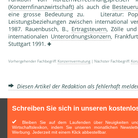
(
Konzernfinanzwirtschaft
) als auch die
Besteuer
eine grosse Bedeutung zu. Literatur: Pop
Leistungsbeziehungen zwischen international 
1987. Rauenbusch, B.,
Ertragsteuern
, Zölle und
internationalen
Unterordnungskonzern
, Frankfur
Stuttgart 1991.
Vorhergehender Fachbegriff:
Konzernvermutung
| Nächster Fachbegriff:
Konz
Diesen Artikel der Redaktion als fehlerhaft meld
Schreiben Sie sich in unseren kostenlo
Bleiben Sie auf dem Laufenden über Neuigkeiten und 
Wirtschaftslexikon, indem Sie unseren monatlichen Newslett
Werbung. Jederzeit mit einem Klick abbestellbar.