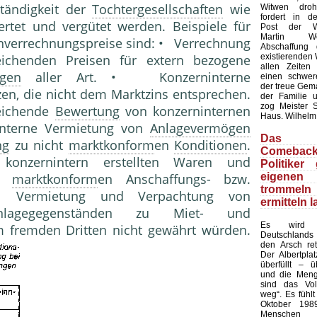
ständigkeit der
Tochtergesellschaften
wie
Witwen dro
fordert in d
rtet und vergütet werden. Beispiele für
Post der Wir
Martin W
nverrechnungspreise sind: • Verrechnung
Abschaffung 
existierenden 
chenden Preisen für extern bezogene
allen Zeiten
ngen
aller Art. • Konzerninterne
einen schwer
der treue Gema
en, die nicht dem Marktzins entsprechen.
der Familie u
zog Meister 
ichende
Bewertung
von konzerninternen
Haus. Wilhelm
nterne Vermietung von
Anlagevermögen
Das 
ng
zu nicht
marktkonform
en
Konditionen
.
Comeba
zernintern erstellten Waren und
Politiker
eigene
ht
marktkonform
en Anschaffungs- bzw.
tromm
• Vermietung und Verpachtung von
ermitteln 
agegegenständen zu Miet- und
Es wird 
m fremden Dritten nicht gewährt würden.
Deutschlands
den Arsch ret
Der Albertplat
überfüllt – ü
und die Meng
sind das Vo
weg“. Es fühlt
Oktober 198
Mensch