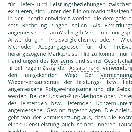
für Liefer- und Leistungsbeziehungen zwisch
existieren, sind unter der Fiktion marktmässigen
in der
Theorie
entwickelt worden, die dem geford
satz
Rechnung
tragen sollen. Als Ermittlun
angemessener arm\'s-length-Ver-
rechnungspr
Anwendung: •
Preisvergleichsmethode
, •
Wied
Methode
. Ausgangsgrösse für die
Preisv
herangezogene
Marktpreis
e. Hierzu können nur 
Handlungen des
Konzern
s und seiner
Gesellschaf
findet regelmässig der
Absatzmarkt
Verwendun
den umgekehrten Weg: Der
Verrechnung
Wiederverkaufspreis der leistungs- bzw. li
angemessene Rohgewinnspanne und die
Selbs
werden. Bei der
Kosten-Plus-Methode
oder
Koste
des leistenden bzw. liefernden
Konzernunte
angemessener Gewinn zugeschlagen. Die Ableitu
geht von der Voraussetzung aus, dass die Koste
einer
Dienstleistung
auch seinen inneren
Taus
Funktion von Konzernverrechnungspreis