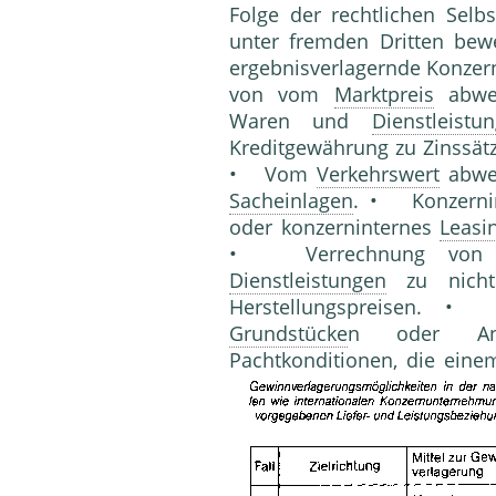
Folge der rechtlichen Selb
unter fremden Dritten bewe
ergebnisverlagernde Konzer
von vom
Marktpreis
abwei
Waren und
Dienstleistu
Kreditgewährung zu Zinssätz
• Vom
Verkehrswert
abwe
Sacheinlagen
. • Konzerni
oder konzerninternes
Leasi
• Verrechnung von kon
Dienstleistungen
zu nic
Herstellungspreisen. 
Grundstücke
n oder Anl
Pachtkonditionen, die eine