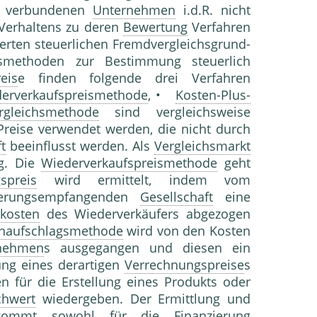
en verbundenen
Unternehmen
i.d.R. nicht
 Verhaltens zu deren
Bewertung
Verfahren
erten steuerlichen Fremdvergleichsgrund-
gsmethoden zur Bestimmung steuerlich
eis
e finden folgende drei Verfahren
erverkaufspreismethode
, •
Kosten-Plus-
ergleichsmethode
sind vergleichsweise
Preise verwendet werden, die nicht durch
t
beeinflusst werden. Als
Vergleichsmarkt
g. Die
Wiederverkaufspreismethode
geht
spreis
wird ermittelt, indem vom
eferungsempfangenden
Gesellschaft
eine
tkosten
des Wiederverkäufers abgezogen
naufschlagsmethode
wird von den Kosten
rnehmen
s ausgegangen und diesen ein
ng eines derartigen
Verrechnungspreise
s
n für die Erstellung eines Produkts oder
chwert
wiedergeben. Der Ermittlung und
en kommt sowohl für die
Finanzierung