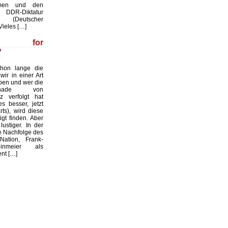
men und den
 DDR-Diktatur
. (Deutscher
Vieles […]
la for
?
chon lange die
wir in einer Art
eben und wer die
Rochade von
z verfolgt hat
es besser, jetzt
ts), wird diese
igt finden. Aber
ustiger. In der
e Nachfolge des
Nation, Frank-
inmeier als
nt […]