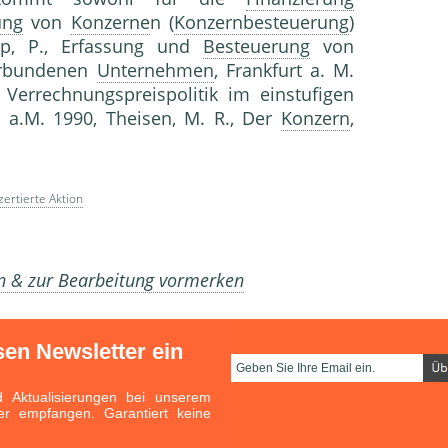
ung
von
Konzerne
n (
Konzernbesteuerung
)
p, P., Erfassung und
Besteuerung
von
verbundenen
Unternehmen
, Frankfurt a. M.
 Verrechnungspreispolitik im einstufigen
t a.M. 1990, Theisen, M. R., Der
Konzern
,
ertierte Aktion
en & zur Bearbeitung vormerken
sen Newsletter ein
Aktualisierungen bei unserem
er empfangen. Garantiert keine