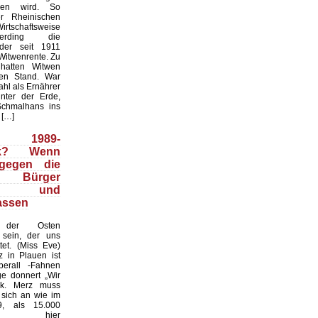
hen wird. So
er Rheinischen
tschaftsweise
erding die
der seit 1911
Witwenrente. Zu
 hatten Witwen
en Stand. War
hl als Ernährer
nter der Erde,
Schmalhans ins
 […]
1989-
ck? Wenn
 gegen die
n Bürger
eln und
lassen
der Osten
 sein, der uns
tet. (Miss Eve)
z in Plauen ist
berall -Fahnen
e donnert „Wir
lk. Merz muss
 sich an wie im
9, als 15.000
en hier