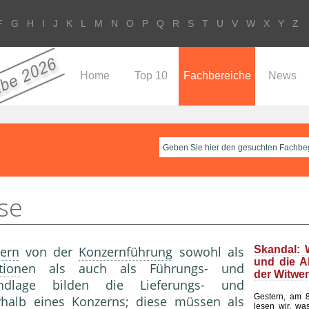
F
G
H
I
J
K
L
M
N
O
P
Q
R
S
T
U
V
W
X
Y
Z
Home
Top 10
Fachbereiche
News
se
ern
von der
Konzernführung
sowohl als
Skandal: 
und die A
tion
en als auch als Führungs- und
der Witwe
dlage bilden die Lieferungs- und
Gestern, am 8
rhalb eines Konzerns; diese müssen als
lesen wir, wa