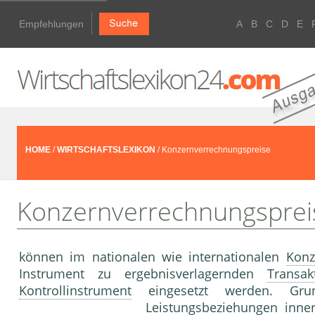
Empfehlungen
A
B
C
D
E
HOME
/
WIRTSCHAFTSLEXIKON
/ Konzernverrechnungspreise
Konzernverrechnungsprei
können im nationalen wie internationalen
Konz
Instrument zu ergebnisverlagernden
Transak
Kontrollinstrument
eingesetzt werden. Grun
Leistungsbeziehungen inne