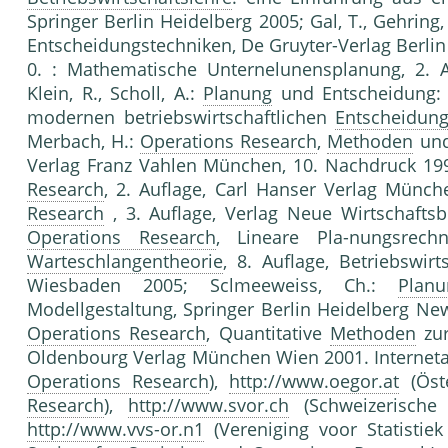
Springer Berlin Heidelberg 2005; Gal, T., Gehring
Entscheidungstechniken, De Gruyter-Verlag Berlin
0. : Mathematische Unternelunensplanung, 2
Klein, R., Scholl, A.:
Planung
und Entscheidung:
modernen betriebswirtschaftlichen
Entscheidung
Merbach, H.:
Operations Research
,
Methoden
un
Verlag Franz Vahlen München, 10. Nachdruck 19
Research
, 2. Auflage, Carl Hanser Verlag Münc
Research
, 3. Auflage, Verlag Neue Wirtschaftsb
Operations Research
, Lineare Pla-nungsrec
Warteschlangentheorie
, 8. Auflage, Betriebswir
Wiesbaden 2005; Sclmeeweiss, Ch.:
Planu
Modellgestaltung, Springer Berlin Heidelberg Ne
Operations Research
, Quantitative
Methoden
zur
Oldenbourg Verlag München Wien 2001. Internet
Operations Research
),
http://www.oegor.at
(Öst
Research
),
http://www.svor.ch
(Schweizerische
http://www.vvs-or.n1
(Vereniging voor Statistie