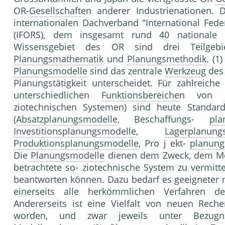
OR-
Gesellschaft
en anderer Industrienationen.
internationalen Dachverband "International Fede
(IFORS), dem insgesamt rund 40 nationale 
Wissensgebiet des OR sind drei Teilgebie
Planungsmathematik
und
Planungsmethodik
. (1
Planungsmodelle
sind das zentrale
Werkzeug
des 
Planungstätigkeit unterscheidet. Für zahlreiche
unterschiedlichen
Funktionsbereiche
n von
ziotechnischen Systemen) sind heute Standa
(
Absatzplanungsmodelle
, Beschaffungs-
pla
Investitionsplanungsmodelle
,
Lagerplanung
Produktionsplanungsmodelle
, Pro j ekt-
planung
Die
Planungsmodelle
dienen dem Zweck, dem Mode
betrachtete so- ziotechnische System zu vermitt
beantworten können. Dazu bedarf es geeigneter
einerseits alle herkömmlichen Verfahren 
Andererseits ist eine Vielfalt von neuen Rech
worden, und zwar jeweils unter Bezugn