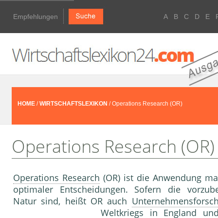
Empfehlungen
A
B
C
D
E
HOME
/
WIRTSCHAFTSLEXIKON
/ Operations Research (OR)
Operations Research (OR)
Operations Research
(OR) ist die Anwendung m
optimaler Entscheidungen. Sofern die vorzube
Natur sind, heißt OR auch
Unternehmensforsc
Weltkriegs in England u