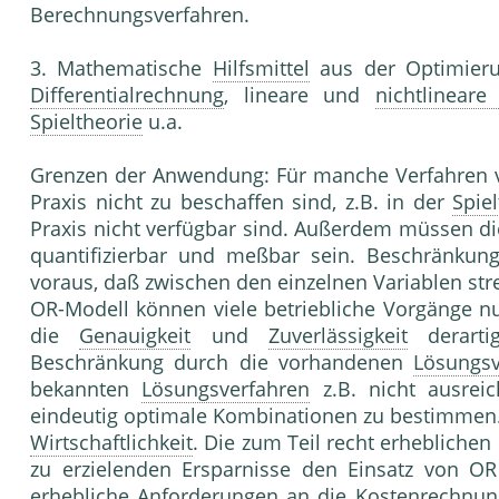
Berechnungsverfahren.
3. Mathematische
Hilfsmittel
aus der Optimieru
Differentialrechnung
, lineare und
nichtlineare
Spieltheorie
u.a.
Grenzen der Anwendung: Für manche Verfahren vo
Praxis nicht zu beschaffen sind, z.B. in der
Spie
Praxis nicht verfügbar sind. Außerdem müssen d
quantifizierbar und meßbar sein. Beschränku
voraus, daß zwischen den einzelnen Variablen st
OR-Modell können viele betriebliche Vorgänge nu
die
Genauigkeit
und
Zuverlässigkeit
derartig
Beschränkung durch die vorhandenen
Lösungsv
bekannten
Lösungsverfahren
z.B. nicht ausrei
eindeutig optimale Kombinationen zu bestimmen.
Wirtschaftlichkeit
. Die zum Teil recht erhebliche
zu erzielenden Ersparnisse den Einsatz von OR 
erhebliche
Anforderungen
an die
Kostenrechnun