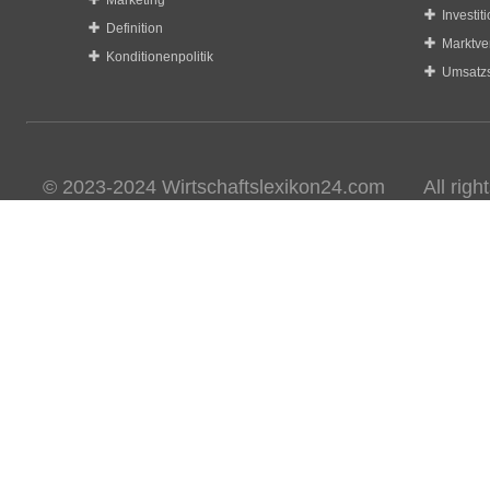
Marketing
Investit
Definition
Marktve
Konditionenpolitik
Umsatzs
© 2023-2024 Wirtschaftslexikon24.com All rights