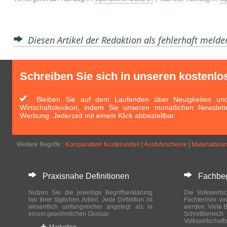
Diesen Artikel der Redaktion als fehlerhaft meld
Schreiben Sie sich in unseren kostenlo
Bleiben Sie auf dem Laufenden über Neuigkeiten und 
Wirtschaftslexikon, indem Sie unseren monatlichen Newslett
Werbung. Jederzeit mit einem Klick abbestellbar.
Weitere Begriffe :
Komparativer Kostenvorteil
|
Ausfuhrscheine
|
Materialbila
Praxisnahe Definitionen
Fachbegri
Nutzen Sie die jeweilige Begriffserklärung
Die Volkswirtsc
bei Ihrer täglichen Arbeit. Jede Definition ist
Fachtermini vo
wesentlich umfangreicher angelegt als in
werden. Viele B
einem gewöhnlichen Glossar.
Schnittberei
Volkswirtschaft