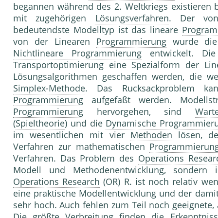
begannen während des 2. Weltkriegs existieren b
mit zugehörigen
Lösungsverfahren
. Der von 
bedeutendste Modelltyp ist das lineare
Progra
von der Linearen
Programmierung
wurde di
Nichtlineare Programmierung
entwickelt. D
Transportoptimierung eine Spezialform der Li
Lösungsalgorithmen geschaffen werden, die wese
Simplex-Methode
. Das Rucksackproblem kan
Programmierung
aufgefaßt werden. Modellstr
Programmierung
hervorgehen, sind
Wart
(
Spieltheorie
) und die
Dynamische Programmier
im wesentlichen mit vier
Methoden
lösen, de
Verfahren zur mathematischen
Programmierun
Verfahren. Das Problem des
Operations Resear
Modell und Methodenentwicklung, sondern
Operations Research
(OR) R. ist noch relativ wen
eine praktische Modellentwicklung und der dam
sehr hoch. Auch fehlen zum Teil noch geeignete,
Die größte Verbreitung finden die Erkenntni