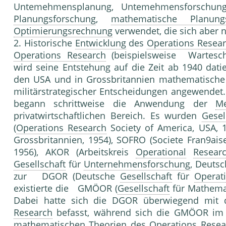
Untemehmensplanung, Untemehmensfor­schun
Planungsforschung
,
mathematische Planung
Optimierungsrechnung
verwendet, die sich aber 
2. Historische
Entwicklung
des
Operations Resea
Operations Research
(beispielsweise Wartesch
wird seine Entstehung auf die Zeit ab 1940 dati
den USA und in Grossbritannien mathematisch
militärstrategischer Entscheidungen angewendet
be­gann schrittweise die Anwendung der
M
privatwirtschaftlichen Be­reich. Es wurden
Gesel
(
Operations Research
Society of America, USA, 1
Grossbritannien, 1954), SOFRO (Societe Fran9ais
1956), AKOR (Arbeitskreis
Operational
Resear
Gesellschaft
für
Unternehmensforschung
, Deutsc
zur DGOR (Deutsche
Gesellschaft
für
Operat
existierte die GMÖOR (
Gesellschaft
für Mathema
Dabei hatte sich die DGOR überwiegend mi
Research
befasst, während sich die GMÖOR im 
mathematischen
Theorie
n des
Operations Resea