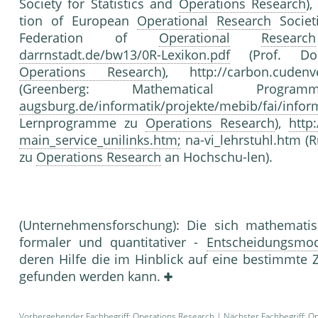
Society for Statistics and
Operations Research
)
tion of European
Operational
Research
Societ
Federation of
Operational
Research
darrnstadt.de/bw13/0R-Lexikon.pdf
(Prof. Doms
Operations Research
), http://carbon.cuden
(Greenberg: Mathematical Progr
augsburg.de/informatik/projekte/mebib/fai/infor
Lernprogramme zu
Operations Research
),
http
main_service_unilinks.htm;
na-vi_lehrstuhl.htm (
zu
Operations Research
an Hochschu-len).
(Unternehmensfor­schung): Die sich mathemati
formaler und quantitati­ver -
Entscheidungsmod
deren Hilfe die im Hinblick auf eine bestimmte Z
gefunden werden kann.
Vorhergehender Fachbegriff:
Operations Research
| Nächster Fachbegriff:
Op