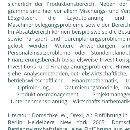
sicherlich der Produktionsbereich. Neben der
gramme sind hier vor allem Mischungs- und Vers
Lösgrössen, die Layoutplanung und
Maschinenbelegungsproblem
e sowie der Be­reic
Im Absatzbereich können beispielsweise die Bes
sowie
Transport
- und Tourenplanungsprobleme m
gelöst werden. Weitere Anwendungen sind
Personaleinsatzprobleme oder Stunden­plano
Finanzierungsbereich beispielsweise Investitio
Investitions- und Finanzplanungsprobleme. Hinw
siehe Analysemethoden, betriebswirtschaftliche
betriebswirtschaftliche, Finanzmathematik, L
Optimierung, Optimierungsmodelle, mat
Produktionsmanagement, Projektmanag
Unternehmensplanung, Wirtschaftsmathematik
Literatur: Domschke, W., Drexl, A.: Einführung in
Berlin Heidelberg New York 2005; Domsch
Betriebswirtschaftslehre
: eine Einführung aus ent