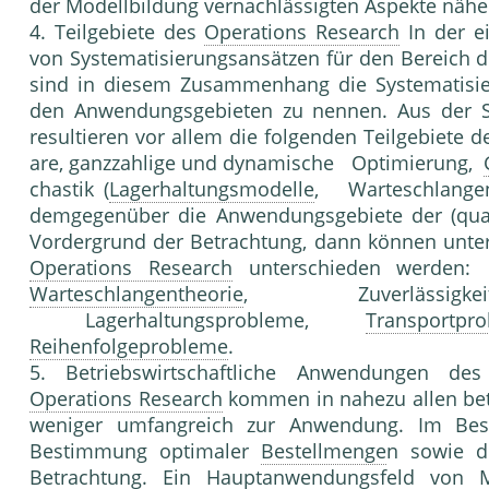
der Modellbildung vernachlässigten Aspekte näher
4. Teilgebiete des
Operations Research
In der ei
von Systematisierungsansätzen für den Bereich 
sind in diesem Zusammenhang die Systematisi
den Anwendungsgebieten zu nennen. Aus der Si
resultieren vor allem die folgenden Teilgebiete 
are, ganzzahlige und dynamische Optimierung,
chastik (
Lagerhaltungsmodelle
, Warteschlangen
demgegenüber die Anwendungsgebiete der (quan
Vordergrund der Betrachtung, dann können unter
Operations Research
unterschieden werde
Warteschlangentheorie
, Zuverlässigkeit
Lagerhaltungsprobleme,
Transportpr
Reihenfolgeprobleme
.
5. Betriebswirtschaftliche Anwendungen d
Operations Research
kommen in nahezu allen bet
weniger umfangreich zur Anwendung. Im Besc
Bestimmung optimaler
Bestellmenge
n sowie di
Betrachtung. Ein Hauptanwendungsfeld von