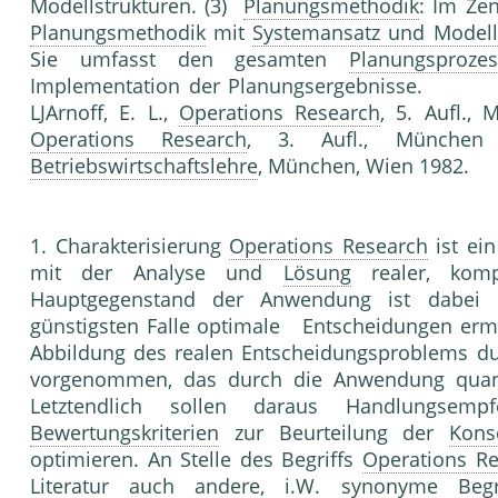
Modellstrukturen. (3)
Planungsmethodik
: Im Zen
Planungsmethodik
mit
Systemansatz und Model
Sie umfasst den gesamten
Planungsprozes
Implementation der Planungsergebnisse. Li
LJArnoff, E. L.,
Operations Research
, 5. Aufl.,
Operations Research
, 3. Aufl., München 
Betriebswirtschaftslehre
, München, Wien 1982.
1. Charakterisierung
Operations Research
ist ein
mit der Analyse und
Lösung
rea­ler, komp
Hauptgegenstand der Anwendung ist dabei di
günstigsten Falle optimale Entscheidungen ermö
Abbildung des realen Entscheidungsproblems du
vorgenommen, das durch die Anwendung quant
Letztendlich sollen daraus Handlungsempf
Bewertungskriterien
zur Beurteilung der
Kons
optimieren. An Stelle des Begriffs
Operations R
Literatur auch andere, i.W. synonyme Be