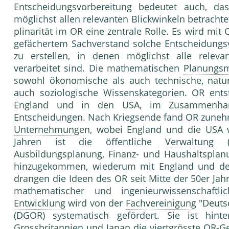
Entscheidungsvorbereitung bedeutet auch, 
möglichst allen relevanten Blickwinkeln betrachte
plinarität im OR eine zentrale Rolle. Es wird mit
gefächertem Sachverstand solche Entscheidungs
zu erstellen, in denen möglichst alle relev
verarbeitet sind. Die mathematischen
Planungsm
sowohl ökonomische als auch technische, naturw
auch soziologische Wissenskategorien. OR ents
England und in den USA, im Zusammenhang 
Entscheidungen. Nach Kriegsende fand OR zunehme
Unternehmung
en, wobei England und die USA w
Jahren ist die öffentliche
Verwaltung
Ausbildungsplanung, Finanz- und Haushaltsplanun
hinzugekommen, wiederum mit England und den
drangen die Ideen des OR seit Mitte der 50er Jahr
mathematischer und ingenieurwissenschaftli
Entwicklung
wird von der
Fachvereinigung
"Deut
(DGOR) systematisch gefördert. Sie ist hin
Grossbritannien und Japan die viertgrösste OR-
Ge