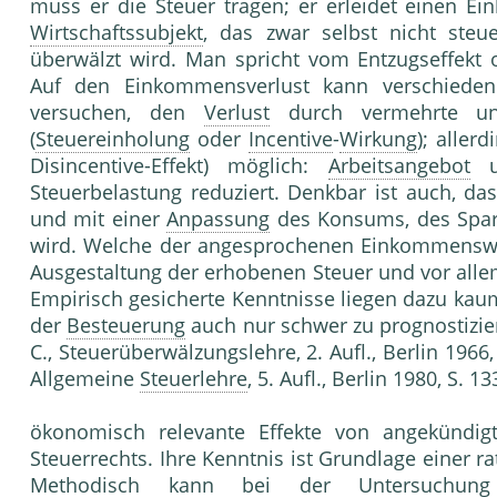
muss er die Steuer tragen; er erleidet einen Ei
Wirtschaftssubjekt
, das zwar selbst nicht steue
überwälzt wird. Man spricht vom Entzugseffekt
Auf den Einkommensverlust kann verschieden
versuchen, den
Verlust
durch vermehrte un
(
Steuereinholung
oder
Incentive
-
Wirkung
); aller
Disincentive-Effekt) möglich:
Arbeitsangebot
u
Steuerbelastung reduziert. Denkbar ist auch, da
und mit einer
Anpassung
des Konsums, des Spa
wird. Welche der angesprochenen Einkommenswi
Ausgestaltung der erhobenen Steuer und vor alle
Empirisch gesicherte Kenntnisse liegen dazu ka
der
Besteuerung
auch nur schwer zu prognostiz
C., Steuerüberwälzungslehre, 2. Aufl., Berlin 1966,
Allgemeine
Steuerlehre
, 5. Aufl., Berlin 1980, S. 133
ökonomisch relevante Effekte von angekündig
Steuerrechts. Ihre Kenntnis ist Grundlage einer ra
Methodisch kann bei der Untersuchung