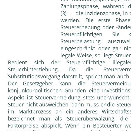
Zahlungsphase, während de
(3) die Inzidenzphase, in
werden. Die erste Phase
Steuererhebung
oder -ände
Steuerpflichtigen. Si
Steuerbelastung auszu
eingeschränkt oder gar nic
legale Weise, so liegt
Steue
Bedient sich der Steuerpflichtige illeg
Steuerhinterziehung
. Da die
Steuerver
Substitutionsvorgang darstellt, spricht man auc
Der Gesetzgeber kann die
Steuervermeid
konjunkturpolitischen Gründen eine
Investition
Aspekt ist
Steuervermeidung
stets unerwünscht.
Steuer nicht ausweichen, dann muss er die Steue
im Marktprozess an ein anderes
Wirtschafts
bezeichnet man als
Steuerüberwälzung
, die
Faktorpreise
abspielt. Wenn ein Besteuerter w