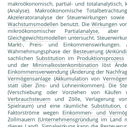
makroökonomisch, partial- und totalanalytisch, 
(Analyse). Makroökonomische Totalbetracht
Akzeleratoranalyse der Steuerwirkungen sowie
Wachstumsmodelle
n benutzt. Die
Wirkung
en vo
mikroökonomischer
Partialanalyse
, aber a
Gleichgewichtsmodell
en untersucht. Steuerwirku
Markt-, Preis- und Einkommenswirkungen. 
Wahrnehmungsphase der
Besteuerung
(
Ankündi
sachlichen
Substitution
im
Produktionsprozess
(
und der
Minimalkostenkombination
löst Änd
Einkommensverwendung
(Änderung der
Nachfrag
Vermögensanlage
(
Akkumulation
von
Vermöge
statt über Zins- und Lohneinkommen). Die Steu
(Verschiebung oder Vorziehen von Käufen 
Verbrauchsteuern
und Zölle, Verlagerung v
Spielraum) und eine räumliche
Substitution
, 
Faktorströme wegen
Einkommen- und Vermög
Zollmauern (
Unternehmensgründung
im Land 
dieses Land). Signalwirkung kann die
Besteueru