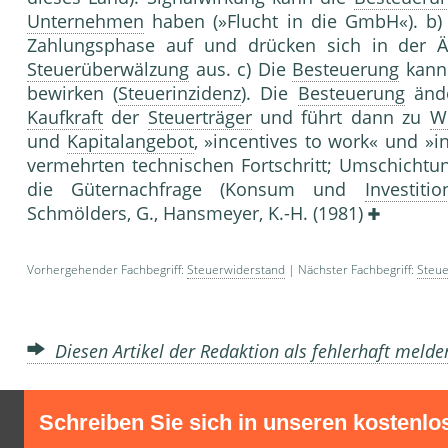
Unternehmen
haben (»Flucht in die GmbH«). b) 
Zahlungsphase auf und drücken sich in der Än
Steuerüberwälzung
aus. c) Die
Besteuerung
kann 
bewirken (
Steuerinzidenz
). Die
Besteuerung
ände
Kaufkraft
der
Steuerträger
und führt dann zu
W
und
Kapitalangebot
, »incentives to work« und »i
vermehrten technischen Fortschritt; Umschicht
die Güternachfrage (Konsum und
Investitio
Schmölders, G., Hansmeyer, K.-H. (1981)
Vorhergehender Fachbegriff:
Steuerwiderstand
| Nächster Fachbegriff:
Steue
Diesen Artikel der Redaktion als fehlerhaft meld
Schreiben Sie sich in unseren kostenlo