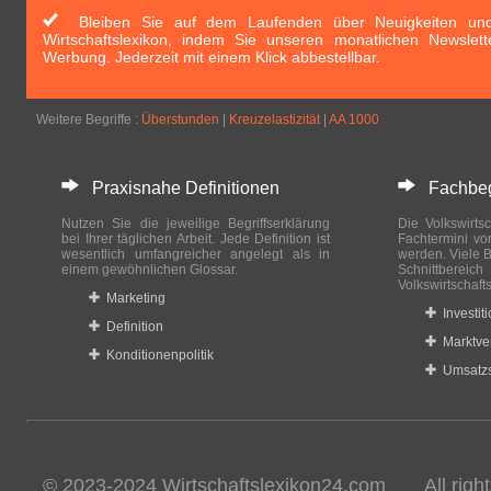
Bleiben Sie auf dem Laufenden über Neuigkeiten und 
Wirtschaftslexikon, indem Sie unseren monatlichen Newslett
Werbung. Jederzeit mit einem Klick abbestellbar.
Weitere Begriffe :
Überstunden
|
Kreuzelastizität
|
AA 1000
Praxisnahe Definitionen
Fachbegri
Nutzen Sie die jeweilige Begriffserklärung
Die Volkswirtsc
bei Ihrer täglichen Arbeit. Jede Definition ist
Fachtermini vo
wesentlich umfangreicher angelegt als in
werden. Viele B
einem gewöhnlichen Glossar.
Schnittberei
Volkswirtschaft
Marketing
Investit
Definition
Marktve
Konditionenpolitik
Umsatzs
© 2023-2024 Wirtschaftslexikon24.com All rights