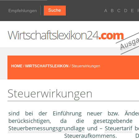
Empfehlungen
A
B
C
D
E
HOME
/
WIRTSCHAFTSLEXIKON
/ Steuerwirkungen
Steuerwirkungen
sind bei der Einführung neuer bzw. Ände
berücksichtigen, da die gesetzgebend
Steuerbemessungsgrundlage
und –
Steuertarif
be
Steueraufkommen
s. Die