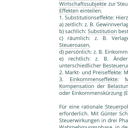
Wirtschaftssubjekt
e zur Ste
Effekten
einteilen.
1. Substitutionseffekte: Hier
a) zeitlich: z. B. Gewinnverla
b) sachlich:
Substitution
best
c) räumlich: z. B. Verl
Steueroasen
,
d) persönlich: z. B. Einkom
e) rechtlich: z. B. Änd
unterschiedlicher
Besteueru
2. Markt- und Preiseffekte:
3.
Einkommenseffekte
:
Kompensation
der
Belastu
oder Einkommenskürzung (E
Für eine rationale
Steuerpol
erforderlich. Mit Günter Sc
Steuerwirkungen in drei Ph
Wahrnehmungsphase, in der