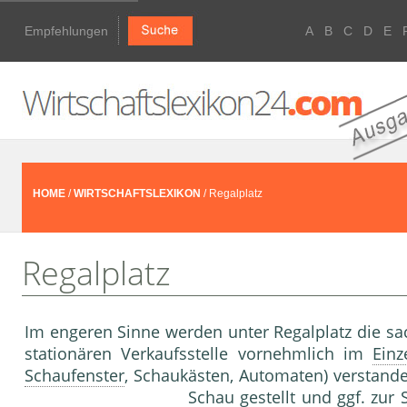
Empfehlungen
A
B
C
D
E
HOME
/
WIRTSCHAFTSLEXIKON
/ Regalplatz
Regalplatz
Im engeren Sinne werden unter Regalplatz die sa
stationären Verkaufsstelle vornehmlich im
Einz
Schaufenster
, Schaukästen, Automa­ten) verstande
Schau gestellt und ggf. zur