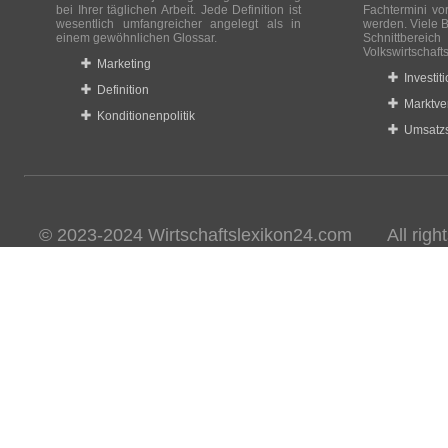
bei Ihrer täglichen Arbeit. Jede Definition ist
Fachtermini vo
wesentlich umfangreicher angelegt als in
werden. Viele B
einem gewöhnlichen Glossar.
Schnittberei
Volkswirtschaft
Marketing
Investit
Definition
Marktve
Konditionenpolitik
Umsatzs
© 2023-2024 Wirtschaftslexikon24.com All rights