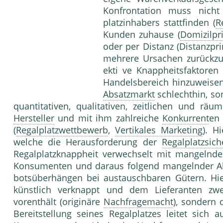
Konfrontation muss nich
platzinhabers stattfinden (
R
Kunden zuhause (
Domizilpr
oder per Distanz (Distanz­pri
mehrere Ursa­chen zurückzu
ekti ve Knappheitsfaktor
Han­delsbereich hinzuweisen
Absatzmarkt
schlecht­hin, s
quantitativen, qualitativen, zeitli­chen und r
Hersteller
und mit ihm zahlreiche
Konkurrent
en 
(
Regalplatzwettbewerb
,
Vertikales Marketing
). H
welche die Her­ausforderung der
Regalplatzsic
Regalplatz­knappheit verwechselt mit mangelnde
Kon­sumenten und daraus folgend mangelnder Ab
botsüberhängen bei austauschbaren Gütern. Hier
künstlich verknappt und dem Lieferanten zw
vorenthält (originäre
Nachfragemacht
), son­dern
Bereitstellung seines Regalplatzes leitet sic