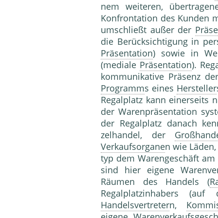
nem weiteren, übertragene
Konfrontation des Kun­den 
umschließt außer der
Präse
die Be­rücksichtigung in pe
Präsentation
) sowie in We
(mediale
Präsentation
). Reg
kommunikative Präsenz de
Programm
s eines
Hersteller
Regalplatz kann einerseit
der Wa­renpräsentation syst
der Regalplatz danach kenn
zelhandel, der
Großhand
Verkaufsorgane
n wie Läden
typ dem Warengeschäft am Re
sind hier eigene Warenver
Räumen des Handels (
R
Regalplatzinhabers (auf
Handelsvertreter
n,
Kommis
eigene Warenverkaufsgesch