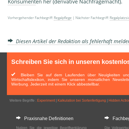
Konsument
en her (derivative Nachfra­gemac
Vorhergehender Fachbegriff:
Regalpflege
| Nächster Fachbegriff:
Regalplatzs
Diesen Artikel der Redaktion als fehlerhaft meld
Schreiben Sie sich in unseren kostenlo
Bleiben Sie auf dem Laufenden über Neuigkeiten und 
Wirtschaftslexikon, indem Sie unseren monatlichen Newslett
Werbung. Jederzeit mit einem Klick abbestellbar.
Weitere Begriffe :
Experiment
|
Kalkulation bei Sortenfertigung
|
Hidden Actio
Praxisnahe Definitionen
Fachbegri
Nutzen Sie die jeweilige Begriffserklärung
Die Volkswirtsc