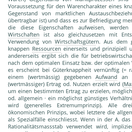
Voraussetzung für den Warencharakter eines kna
Gegenstand von marktlichen Austauschbezieh
übertragbar ist) und dass es zur Befriedigung m
die diese Eigenschaften aufwei­sen, werde
Wirtschaften
ist also gleichzusetzen mit Ent
Verwendung von
Wirtschaftsgüter
n. Aus dem g
knappen
Ressourcen
einerseits und prinzipiell
andererseits ergibt sich die für betriebswirtsch
nach dem optimalen Einsatz bzw. der optimale
es erscheint bei Güterknappheit vernünftig (= r
einem (wertmässig) gegebenen
Aufwand
a
(wertmässiger) Ertrag od. Nutzen erzielt wird (
Ma
um einen bestimmten Ertrag zu erzielen, möglich
od. allgemein · ein möglichst günstiges Verhält
wird (generelles Extremumprinzip). Alle d
ökonomischen Prinzips, wobei letztere die allge
als Spezialfälle einschliesst. Wenn in der A. d
Rationalitätsmassstab verwendet wird, implizi