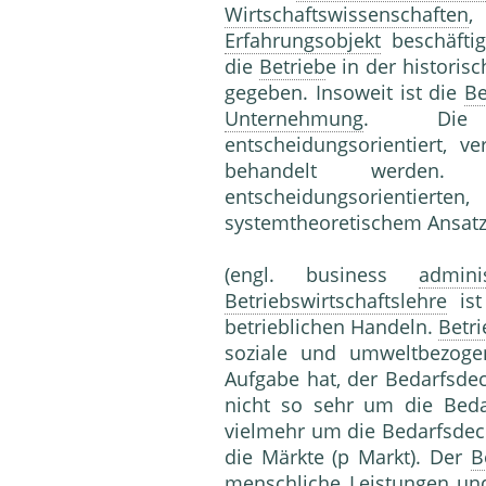
Wirtschaftswissenschaften
,
Erfahrungsobjekt
beschäftig
die
Betrieb
e in der histori
gegeben. Insoweit ist die
Be
Unternehmung
. D
entscheidungsorientiert, ve
behandelt werden
entscheidungsorientie
systemtheoretischem Ansat
(engl. business
admini
Betriebswirtschaftslehre
ist
betrieblichen Handeln.
Betri
soziale und umweltbezogene
Aufgabe hat, der Bedarfsdec
nicht so sehr um die Beda
vielmehr um die Bedarfsdec
die Märkte (p Markt). Der
B
menschliche
Leistung
en un