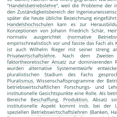
"
Handelsbetriebslehre
", weil die Probleme der i
den Zuständigkeitsbereich der Ingenieurwissensc
später die heute übliche Bezeichnung eingefüh
Handelshochschule
n kam es zur Herausbildu
Konzeptionen von Johann Friedrich Schär, Hein
normativ ausgerichtet (
normative Betriebsw
empirischrealistisch vor und fasste das Fach als
ist auch Wilhelm Rieger mit seiner streng 
Privatwirtschaftslehre
. Nach dem Zweiten 
faktortheoretischer Ansatz
zur dominierenden Ri
wurden alternative Systementwürfe entwic
pluralistischen Stadium des Fachs gespr
Pluralismus
, Wissenschaftsprogramme der Betri
betriebswirtschaftlichen Forschungs- und Leh
institutionelle Gesichtspunkte eine Rolle. Als bet
Bereiche
Beschaffung
,
Produktion
, Absatz s
institutionelle Aspekt kommt insb. bei der 
speziellen
Betriebswirtschaftslehre
n (Banken, H