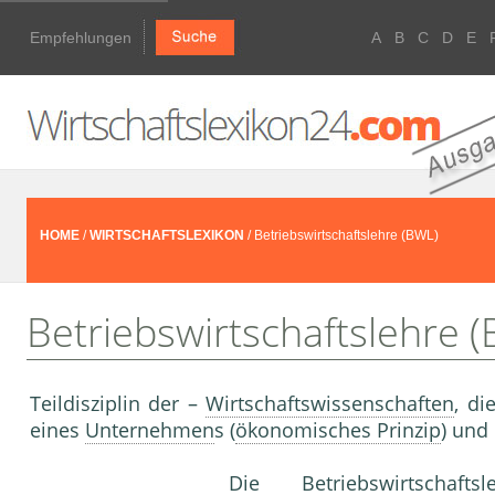
Empfehlungen
A
B
C
D
E
HOME
/
WIRTSCHAFTSLEXIKON
/ Betriebswirtschaftslehre (BWL)
Betriebswirtschaftslehre 
Teildisziplin der –
Wirtschaftswissenschaften
, di
eines
Unternehmen
s (
ökonomisches Prinzip
) und
Die
Betriebswirtschaftsl