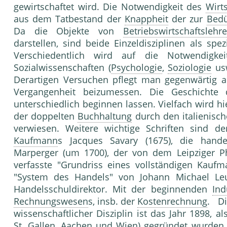
gewirtschaftet wird. Die Notwendigkeit des
Wirt
aus dem Tatbestand der
Knappheit
der zur
Bedü
Da die Objekte von
Betriebswirtschaftslehre
darstellen, sind beide Einzeldisziplinen als spe
Verschiedentlich wird auf die Notwendigk
Sozialwissenschaften (
Psychologie
,
Soziologie
usw
Derartigen Versuchen pflegt man gegenwärtig a
Vergangenheit beizumessen. Die Geschichte
unterschiedlich beginnen lassen. Vielfach wird hi
der doppelten
Buchhaltung
durch den italienisch
verwiesen. Weitere wichtige Schriften sind de
Kaufmann
s Jacques Savary (1675), die hand
Marperger (um 1700), der von dem Leipziger Ph
verfasste "Grundriss eines vollständigen Kauf
"System des Handels" von Johann Michael L
Handelsschuldirektor. Mit der beginnenden
Ind
Rechnungswesen
s, insb. der
Kostenrechnung
. Di
wissenschaftlicher Disziplin ist das Jahr 1898, a
St. Gallen, Aachen und Wien) gegründet wurden.