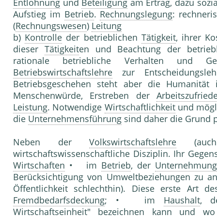
Entlohnung
und
Beteiligung
am Ertrag, dazu sozi
Aufstieg im
Betrieb
.
Rechnungslegung
: rechneri
(
Rechnungswesen
)
Leitung
b)
Kontrolle
der betrieblichen
Tätigkeit
, ihrer K
dieser
Tätigkeit
en und Beachtung der betriebl
rationale betriebliche Verhalten und G
Betriebswirtschaftslehre
zur Entscheidungsl
Betriebsgeschehen steht aber die Humanität
Menschenwürde, Erstreben der
Arbeitszufried
Leistung
. Notwendige
Wirtschaftlichkeit
und mögl
die
Unternehmensführung
sind daher die Grund 
Neben der
Volkswirtschaftslehre
(auc
wirtschaftswissenschaftliche Disziplin. Ihr Gege
Wirtschaften
• im
Betrieb
, der
Unternehmun
Berücksichtigung von Umweltbeziehungen zu a
Öffentlichkeit schlechthin). Diese erste Art d
Fremdbedarfsdeckung
; • im
Haushalt
, d
Wirtschaftseinheit" bezeichnen kann und