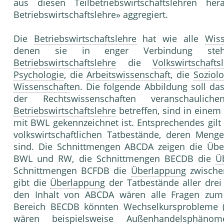
aus diesen Teilbetriebswirtschaftslehren h
Betriebswirtschaftslehre» aggregiert.
Die
Betriebswirtschaftslehre
hat wie alle
Wiss
denen sie in enger Verbindung steht
Betriebswirtschaftslehre
die
Volkswirtschafts
Psychologie
, die
Arbeitswissenschaft
, die
Soziolo
Wissenschaft
en. Die folgende Abbildung soll da
der Rechtswissenschaften veranschaulic
Betriebswirtschaftslehre
betreffen, sind in ein
mit BWL gekennzeichnet ist. Entsprechendes gilt 
volkswirtschaftlichen Tatbestände, deren Me
sind. Die Schnittmengen ABCDA zeigen die Übe
BWL und RW, die Schnittmengen BECDB die
Ü
Schnittmengen BCFDB die
Überlappung
zwische
gibt die
Überlappung
der Tatbestände aller drei
den Inhalt von ABCDA wären alle Fragen zum
Bereich BECDB könnten Wechselkursprobleme 
wären beispielsweise Außenhandelsphäno