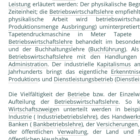
Leistung
erläutert werden: Der physikalische Begr
Zeiteinheit; die
Betriebswirtschaftslehre
empfiehlt
physikalische Arbeit wird betriebswirtsc
Produktionsmenge
Ausbringung
) uminterpretier
Tapetendruckmaschine in Meter Tapete
Betriebswirtschaftslehre
behandelt im besonde
und der Buchhaltungslehre (
Buchführung
). Al
Betriebswirtschaftslehre
mit den Handlungen s
Administration
. Der industrielle
Kapitalismus
am
Jahrhunderts bringt das eigentliche
Erkenntnis
Produktion
s und
Dienstleistungsbetrieb
(
Dienstle
Die Vielfältigkeit der
Betrieb
e bzw. der Einzelwi
Aufteilung der
Betriebswirtschaftslehre
. So 
Wirtschaftszweige
n unterteilt werden in beisp
Industrie
(
Industriebetriebslehre
), des
Handwerk
Banken (
Bankbetriebslehre
), der
Versicherung
en,
der öffentlichen
Verwaltung
, der Land und
öffentlichen
Haushalt
e.