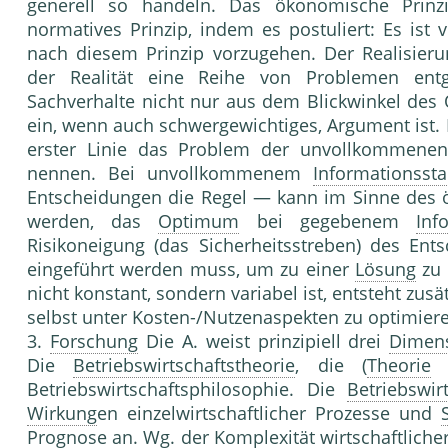
generell so handeln. Das ökonomische Prinz
normatives Prinzip, indem es postuliert: Es ist v
nach diesem Prinzip vorzugehen. Der Realisier
der Realität eine Reihe von Problemen ent
Sachverhalte nicht nur aus dem Blickwinkel des
ein, wenn auch schwergewichtiges, Argument ist. 
erster Linie das Problem der unvollkommenen
nennen. Bei unvollkommenem
Informationsst
Entscheidungen die Regel — kann im Sinne des ö
werden, das
Optimum
bei gege­benem
Inf
Risikoneigung (das Sicherheitsstreben) des Ents
eingeführt werden muss, um zu einer
Lösung
zu
nicht konstant, sondern variabel ist, entsteht zus
selbst unter Kosten-/Nutzenaspekten zu optimier
3.
Forschung
Die A. weist prinzipiell drei
Dimen
Die
Betriebswirtschaftstheorie
, die (
Theorie
d
Betriebswirtschaftsphilosophie. Die
Betriebswir
Wirkung
en einzelwirtschaftlicher Prozesse und
Prognose
an. Wg. der
Komplexität
wirtschaftlicher