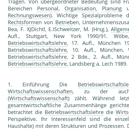
Tragen. Von übergeordneter Bedeutung sind F
Bereichen
Personal
,
Organisation
,
Planung
u
Rechnungswesen
). Wichtige Spezialprobleme d
Rechtsform
en von
Betrieb
en, Unternehmenszu
Bea, F. XJDichtl, E.ISchweitzer, M. (Hrsg.),
Allgeme
Aufl., Stuttgart, New York 1990/91. Wö
Betriebswirtschaftslehre
, 17. Aufl., München 1
Betriebswirtschaftslehre
, 10. Aufl., München
Betriebswirtschaftslehre
, 2 Bde., 2. Aufl., Mü
Betriebswirtschaftslehre
, Landsberg a. Lech 1989
1. Einführung Die
Betriebswirtschaftsl
Wirtschaftswissenschaften
, zu der auch
(
Wirtschaftswissenschaft
) zählt. Während letz
gesamtwirtschaftliche Zusammenhänge gerichtete
be­trachtet die
Betriebswirtschaftslehre
die
Wirts
Perspektive. Ihr Interessenfeld sind die einze
Haushalte) mit deren
Struktur
en und Prozessen. 