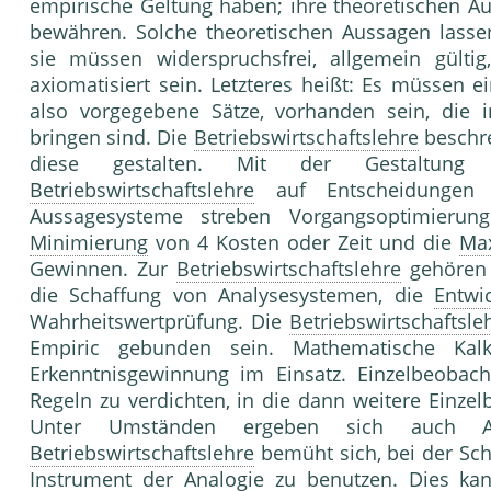
empirische Geltung haben; ihre theoretischen A
bewähren. Solche theoretischen Aussagen lassen
sie müssen widerspruchsfrei, allgemein gültig
axiomatisiert sein. Letzteres heißt: Es müssen e
also vorgegebene Sätze, vorhanden sein, di
bringen sind. Die
Betriebswirtschaftslehre
beschre
diese gestalten. Mit der Gestaltung 
Betriebswirtschaftslehre
auf Entscheidunge
Aussagesysteme streben Vorgangsoptimieru
Minimierung
von 4 Kosten oder Zeit und die
Ma
Gewinnen. Zur
Betriebswirtschaftslehre
gehören
die Schaffung von Analysesystemen, die
Entwi
Wahrheitswertprüfung. Die
Betriebswirtschaftsle
Empiric gebunden sein. Mathematische Ka
Erkenntnisgewinnung im Einsatz. Einzelbeobac
Regeln zu verdichten, in die dann weitere Einze
Unter Umständen ergeben sich auch A
Betriebswirtschaftslehre
bemüht sich, bei der Sch
Instrument der
Analogie
zu benutzen. Dies kan