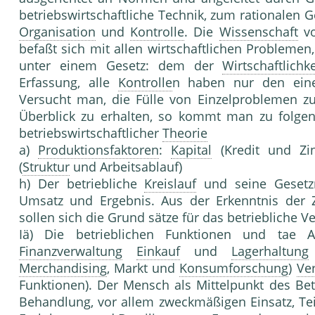
betriebswirtschaftliche Technik, zum rationalen G
Organisation
und
Kontrolle
. Die
Wissenschaft
vo
befaßt sich mit allen wirtschaftlichen Problemen
unter einem Gesetz: dem der
Wirtschaftlichke
Erfassung, alle
Kontrolle
n haben nur den ein
Versucht man, die Fülle von Einzelproblemen 
Überblick zu erhalten, so kommt man zu folgen
betriebswirtschaftlicher
Theorie
a)
Produktionsfaktoren
:
Kapital
(Kredit und Zi
(
Struktur
und Arbeitsablauf)
h) Der betriebliche
Kreislauf
und seine Gesetzm
Umsatz und Ergebnis. Aus der Erkenntnis der
sollen sich die Grund sätze für das betriebliche V
Iä) Die betrieblichen Funktionen und tae 
Finanzverwaltung
Einkauf
und
Lagerhaltung
Merchandising
, Markt und
Konsumforschung
)
Ve
Funktionen). Der Mensch als Mittelpunkt des Bet
Behandlung, vor allem zweckmäßigen Einsatz, T