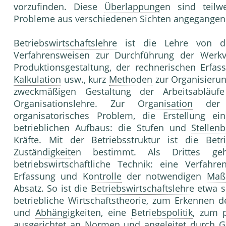
vorzufinden. Diese
Überlappung
en sind teilwe
Probleme aus verschiedenen Sichten angegangen
Betriebswirtschaftslehre
ist die Lehre von d
Verfahrensweisen zur Durchführung der Werkv
Produktionsgestaltung, der rechnerischen Erfa
Kalkulation
usw., kurz
Methoden
zur Organisieru
zweckmäßigen Gestaltung der Arbeitsabläu
Organisationslehre. Zur
Organisation
der A
organisatorisches Problem, die Erstellung ei
betrieblichen Aufbaus: die Stufen und
Stellen
Kräfte. Mit der Betriebsstruktur ist die
Betr
Zuständigkeit
en bestimmt. Als Drittes g
betriebswirtschaftliche Technik: eine Verfah
Erfassung und
Kontrolle
der notwendigen
Maß
Absatz. So ist die
Betriebswirtschaftslehre
etwa s
betriebliche Wirtschaftstheorie, zum Erkennen
und
Abhängigkeit
en, eine
Betriebspolitik
, zum p
ausgerichtet an Normen und angeleitet durch Gr