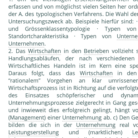
erfassen und von möglichst vielen Seiten her ord
der A. des typologi­schen Verfahrens. Die Wahl 
Untersuchungszweck ab. Beispiele hierfür sind: 
und Grössenklassentypologie · Typen v
Standortcharakteristika · Typen von
Untern
Unternehmen
.
2. Das
Wirtschaften
in den
Betrieb
en vollzieht
Handlungsabläufen, der nach verschiedenen
Wirtschaftliches Handeln ist im Kern eine spe
Daraus folgt, dass das
Wirtschaften
in de
“rationalem” Vorgehen an klar umrissenen
Wirtschaftsprozess ist in Richtung auf die verfolgt
des Einsatzes schöpferischer und dynami
Unternehmungsprozesse zielgerecht in Gang gese
und inwieweit dies erfolgreich gelingt, hängt 
(
Management
) einer
Unternehmung
ab. c) Den G
bilden die sich in der
Unternehmung
real vo
Leistungserstellung
und (marktlichen)
Le