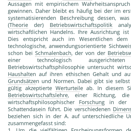
Aussagen mit empirischem Wahrheitsanspruch r
gewinnen. Daher bleibt es häufig bei der im ers
systematisierenden Beschreibung dessen, was 
(
Theorie
der)
Betriebswirtschaftspolitik
analy
wirtschaftlichen Handelns. Ihre Ausrichtung ist
Dies entspricht auch im Wesentlichen dem S
technologische, anwendungsorientierte Sichtwei
schon bei
Schmalenbach
, der von der
Betriebsw
einer technologisch ausgerichte
Betriebswirtschaftsphilosophie untersucht wirt
Haushalt
en auf ihren ethischen Gehalt und auf
Grundsätze
n und Normen. Dabei gibt sie selbst 
gültig akzeptierte
Werturteil
e ab. In die­sem 
Betriebswirtschaftslehre
, einer Richtung, di
wirtschaftsphilosophischer
Forschung
in de
Schattendasein führt. Die verschiedenen
Dimens
beziehen sich in der A. auf unterschiedliche U
zusammengefasst sind:
1. Um die vielfältigen Erscheinungsformen de