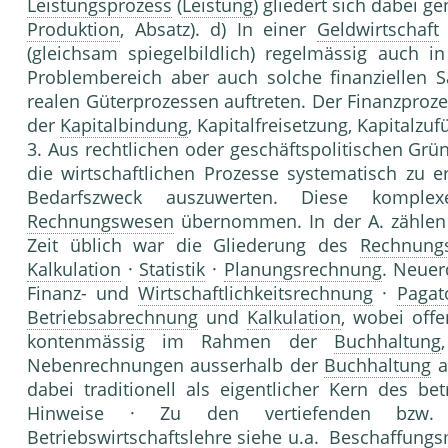
Leistungsprozess
(
Leistung
) gliedert sich dabei g
Produktion
, Absatz). d) In einer
Geldwirtschaft
(gleichsam spiegelbildlich) regel­mässig auch 
Problembereich aber auch solche finanziel­len S
realen Güterprozessen auftreten. Der Finanzproze
der
Kapitalbindung
, Kapitalfreisetzung, Kapitalz
3. Aus rechtlichen oder geschäftspolitischen Grü
die wirtschaftlichen Prozesse systematisch zu 
Bedarfszweck auszuwerten. Diese komple
Rechnungswesen
übernommen. In der A. zählen d
Zeit üblich war die Gliederung des
Rechnung
Kalkulation
·
Statistik
·
Planungsrechnung
. Neuer
Finanz- und
Wirtschaftlichkeitsrechnung
·
Pagat
Betriebsabrechnung
und
Kalkulation
, wobei off
kontenmässig im Rahmen der
Buchhaltung
Nebenrechnungen ausserhalb der
Buchhaltung
a
dabei traditionell als eigentlicher Kern des b
Hinweise · Zu den vertiefenden bzw. 
Betriebswirtschaftslehre
siehe u.a. Beschaffun