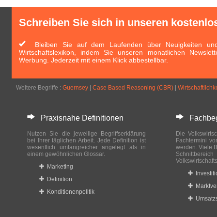
Schreiben Sie sich in unseren kostenlo
Bleiben Sie auf dem Laufenden über Neuigkeiten und 
Wirtschaftslexikon, indem Sie unseren monatlichen Newslett
Werbung. Jederzeit mit einem Klick abbestellbar.
Weitere Begriffe :
Guernsey
|
Case Based Reasoning (CBR)
|
Wirtschaftlichk
Praxisnahe Definitionen
Fachbegri
Nutzen Sie die jeweilige Begriffserklärung
Die Volkswirtsc
bei Ihrer täglichen Arbeit. Jede Definition ist
Fachtermini vo
wesentlich umfangreicher angelegt als in
werden. Viele B
einem gewöhnlichen Glossar.
Schnittberei
Volkswirtschaft
Marketing
Investit
Definition
Marktve
Konditionenpolitik
Umsatzs