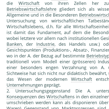
die
Wirtschaft
von ihren Zellen her zu b
Betriebswirtschaftslehre
gliedert sich als wissen
Allgemeine und in die Besonderen
Betriebswirtsc
Untersuchung von wirtschaftlichen Tatbestä
Wirtschaftslebens, d.h. für alle Wirt­schaftsein
ist damit das Fundament, auf dem die Beson
wobei letztere vor allem nach institutionellen Ges
Banken
, der
Industrie
, des Handels usw.) oder
Gesichtspunkten (Produktions-, Absatz-, Finanzie
wo in der A. der Bezug auf bestimmte
Betriebsty
traditionell vom Modell einer (grösseren) Ind
einer be­sonders engen Verzahnung von A
Sichtweise hat sich nicht nur didaktisch bewährt,
das Wesen der modernen
Wirtschaft
ent­sc
Unternehmung
en geprägt.
2. Untersuchungsgegenstand Die A. unter
Konsequenz
en des
Wirtschaften
s in den einzelne
umschrieben werden kann als disponieren über k
Waren) Gegenstand von Marktprozessen sind (o