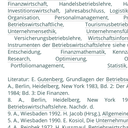
Finanzwirtschaft
, Handels­betriebslehre, H
Investitionswirtschaft
, Jahres­abschluss,
Logisti
Organisation
,
Personalmanagement
,
P
Betriebswirtschaftliche
,
Tourismusbetrieb
Unternehmensethik
,
Unternehmensfü
Versicherungsbetriebslehre,
Wirtschaftsinfor
Instrumente
n der
Betriebswirtschaftslehre
siehe 
Entscheidung,
Finanzmathematik
, Ke
Research
,
Optimierung
, Optimier
Portfoliomanagement,
Statistik
Literatur: E.
Gutenberg
, Grundlagen der
Betriebsw
A., Ber­lin, Heidelberg, New York 1983, Bd. 2: Der 
1984; Bd. 3: Die Finanzen.
8. A., Berlin, Heidelberg, New York 19
Betriebswirtschaftslehre
. Nachdr. d.
9. A., Wiesbaden 1992. H. Jacob (Hrsg.),
Allgemeine
5. A., Wiesbaden 1990. E. Kosiol, Die
Unternehmu
4. A., Reinbek 1972. H. Kussmaul,
Betriebswirtscha