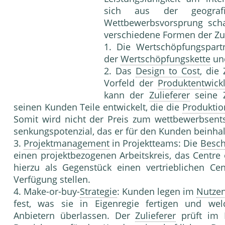
sich aus der geogra
Wettbewerbsvorsprung scha
verschiedene Formen der Z
1. Die Wertschöpfungspar
der
Wertschöpfungskette
und
2. Das
Design to Cost
, die
Vorfeld der
Produktentwick
kann der
Zulieferer
seine Z
seinen Kunden Teile entwickelt, die die
Produktio
Somit wird nicht der Preis zum wettbewerbsent
senkungspotenzial, das er für den Kunden beinhal
3.
Projektmanagement
in Projektteams: Die
Besch
einen projektbezogenen Arbeitskreis, das Centr
hierzu als Gegenstück einen vertrieblichen C
Verfügung stellen.
4. Make-or-buy-
Strategie
: Kunden legen im
Nutzen
fest, was sie in Eigenregie fertigen und wel
Anbietern überlassen. Der
Zulieferer
prüft im 