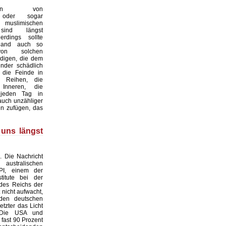
ungen von
n oder sogar
en muslimischen
sind längst
lerdings sollte
hland auch so
on solchen
digen, die dem
nder schädlich
 die Feinde in
 Reihen, die
Inneren, die
 jeden Tag in
auch unzähliger
n zufügen, das
 uns längst
. Die Nachricht
stralischen
PI, einem der
titute bei der
des Reichs der
t nicht aufwacht,
den deutschen
etzter das Licht
 Die USA und
 fast 90 Prozent