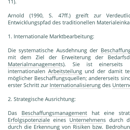
11).
Arnold (1990, S. 47ff.) greift zur Verdeu
Entwicklungspfad des traditionellen Materialeinka
1. Internationale Marktbearbeitung:
Die systematische Ausdehnung der
Beschaffun
mit dem Ziel der Erweiterung der Bedarfsde
Materialmanagement
s). Sie ist einerseit
internationalen
Arbeitsteilung
und der damit ten
möglicher Beschaffungsquellen; andererseits sind
erster Schritt zur
Internationalisierung
des
Unter
2. Strategische Ausrichtung:
Das
Beschaffungsmanagement
hat eine strat
Erfolgspotenziale
eines
Unternehmen
s durch d
durch die Erkennung von Risiken bzw. Bedrohun