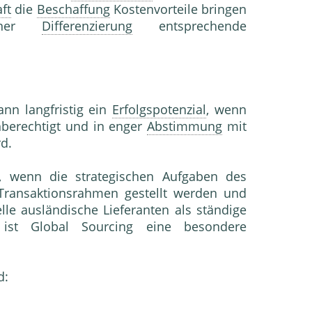
ft
die
Beschaffung
Kostenvorteile bringen
iner
Differenzierung
entsprechende
nn langfristig ein
Erfolgspotenzial
, wenn
ichberechtigt und in enger
Abstimmung
mit
d.
, wenn die strategischen Aufgaben des
Transaktionsrahmen gestellt werden und
lle ausländische Lieferanten als ständige
st Global Sourcing eine besondere
d: