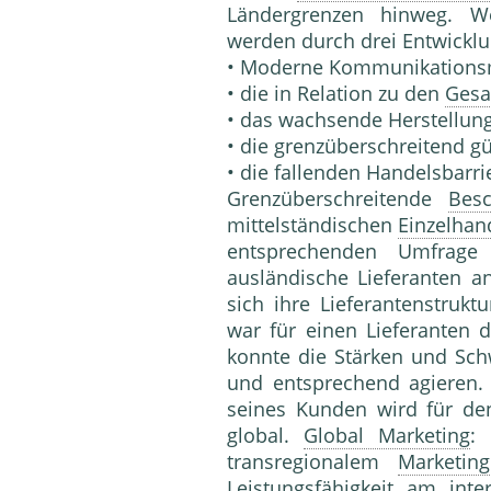
Ländergrenzen hinweg. 
werden durch drei Entwicklun
• Moderne Kommunikationsm
• die in Relation zu den
Gesa
• das wachsende Herstellun
• die grenzüberschreitend g
• die fallenden Handelsbarri
Grenzüberschreitende
Besc
mittelständischen
Einzelhan
entsprechenden Umfrage 
ausländische Lieferanten 
sich ihre Lieferantenstruk
war für einen Lieferanten
konnte die Stärken und Sc
und entsprechend agieren.
seines Kunden wird für de
global.
Global Marketing
:
transregionalem
Marketing
Leistungsfähigkeit am int