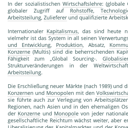
In der sozialistischen
Wirtschaftslehre
: (globale
globaler Zugriff auf
Rohstoffe
,
Technologi
Arbeitsteilung
,
Zulieferer
und qualifizierte Arbeitsk
Internationaler
Kapitalismus
, das sind heute n
vielmehr ist das System in all seinen Verwertung
und Entwicklung
,
Produktion
, Absatz,
Kommun
Konzerne
(Multis) sind die beherrschenden Kap
Fähigkeit zum „Global Sourcing-.
Globalisie
Strukturveränderungen in der Weltwirtscha
Arbeitsteilung
.
Die Erschließung neuer Märkte (nach 1989) und di
Konzerne
n und
Monopol
en mit den
Volkswirtscha
sie führte auch zur Verlegung von Arbeitsplätzen
Regionen, nach Asien und in den ehemaligen O
der
Konzerne
und
Monopol
e von jeder nationa
gesellschaftliche Reichtum wächst weiter, aber e
Liberalisierung
des
Kapitalmarkt
es und der Konv