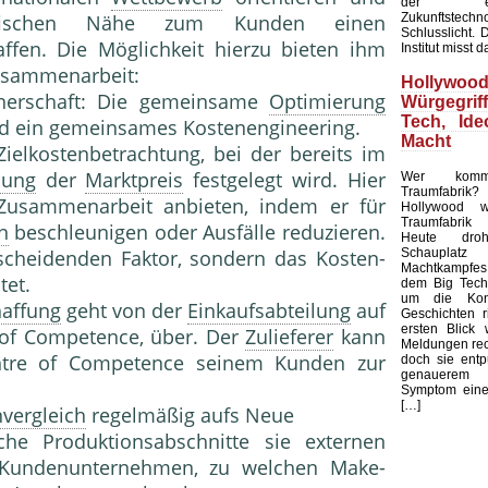
der ents
Zukunftstechn
fischen Nähe zum Kunden einen
Schlusslicht. 
ffen. Die Möglichkeit hierzu bieten ihm
Institut misst d
usammenarbeit:
Holly
tnerschaft: Die gemeinsame
Optimierung
Würgegri
Tech, Ide
 ein gemeinsames Kostenengineering.
Macht
 Zielkostenbetrachtung, bei der bereits im
lung
der
Marktpreis
festgelegt wird. Hier
Wer komma
Traumfabrik? 
usammenarbeit anbieten, indem er für
Hollywood w
Traumfabrik 
n
beschleunigen oder Ausfälle reduzieren.
Heute dr
Schaupl
scheidenden Faktor, sondern das Kosten-
Machtkampfes
tet.
dem Big Tech,
um die Kont
affung
geht von der
Einkaufsabteilung
auf
Geschichten r
ersten Blick
e of Competence, über. Der
Zulieferer
kann
Meldungen rec
entre of Competence seinem Kunden zur
doch sie entp
genauerem 
Symptom einer
[…]
vergleich
regelmäßig aufs Neue
che Produktionsabschnitte sie externen
Kundenunternehmen, zu welchen Make-