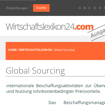
Empfehlungen
A
B
C
D
E
HOME
/
WIRTSCHAFTSLEXIKON
/ Global Sourcing
Global Sourcing
internationale Beschaffungsaktivitäten zur Übe
und Nutzung lohnkostenbedingter Preisvorteile.
Das
Beschaffungsmanag