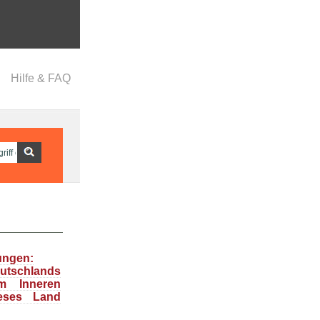
Hilfe & FAQ
ungen:
tschlands
m Inneren
ieses Land