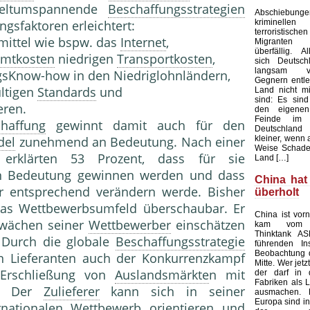
Weltumspannende
Beschaffungsstrategien
Abschieb
kriminelle
gsfaktoren erleichtert:
terroristisch
ittel wie bspw. das
Internet
,
Migranten 
überfällig. Al
mtkosten
niedrigen
Transportkosten
,
sich Deutsc
langsam v
gsKnow-how in den Niedriglohnländern,
Gegnern entle
ültigen
Standards
und
Land nicht mi
sind: Es sind
eren.
den eigenen
Feinde im 
haffung
gewinnt damit auch für den
Deutschland
kleiner, wenn 
del
zunehmend an Bedeutung. Nach einer
Weise Schade
erklärten 53 Prozent, dass für sie
Land […]
an Bedeutung gewinnen werden und dass
China hat
tur entsprechend verändern werde. Bisher
überholt
 das Wettbewerbsumfeld überschaubar. Er
China ist vorn
hwächen seiner
Wettbewerber
einschätzen
kam vom au
Thinktank AS
 Durch die globale
Beschaffungsstrategie
führenden Ins
Beobachtung 
n Lieferanten auch der Konkurrenzkampf
Mitte. Wer jetz
 Erschließung von
Auslandsmärkte
n mit
der darf in 
Fabriken als L
Der
Zulieferer
kann sich in seiner
ausmachen.
Europa sind in
ernationalen
Wettbewerb
orientieren und