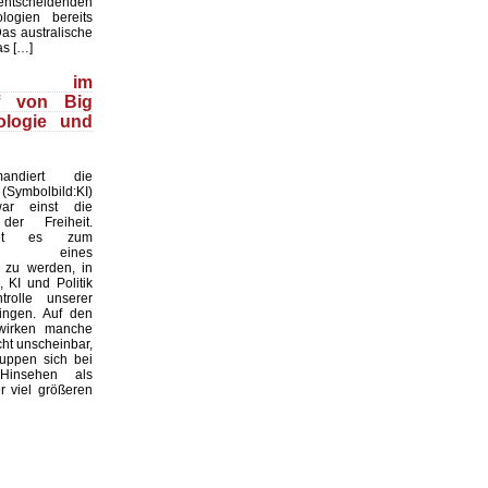
cheidenden
ologien bereits
Das australische
as […]
wood im
ff von Big
ologie und
ndiert die
(Symbolbild:KI)
ar einst die
der Freiheit.
oht es zum
atz eines
 zu werden, in
 KI und Politik
rolle unserer
ingen. Auf den
 wirken manche
ht unscheinbar,
uppen sich bei
Hinsehen als
 viel größeren