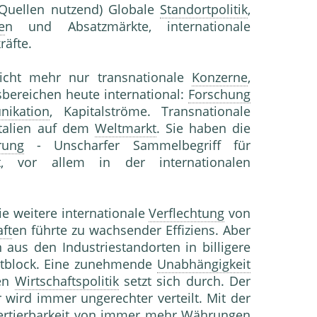
 Quellen nutzend) Globale
Standortpolitik
,
e
n und Absatzmärkte, internationale
räfte.
icht mehr nur transnationale
Konzerne
,
sbereichen heute international:
Forschung
ikation
, Kapitalströme. Transnationale
italien auf dem
Weltmarkt
. Sie haben die
rung
- Unscharfer Sammelbegriff für
ft, vor allem in der internationalen
e weitere internationale
Verflechtung
von
ft
en führte zu wachsender Effiziens. Aber
 aus den Industriestandorten in billigere
stblock. Eine zunehmende
Unabhängigkeit
len
Wirtschaftspolitik
setzt sich durch. Der
r wird immer ungerechter verteilt. Mit der
ertierbarkeit von immer mehr
Währung
en