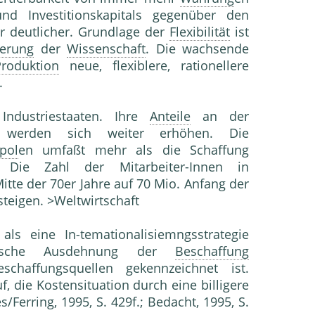
und Investitionskapitals gegenüber den
r deutlicher. Grundlage der
Flexibilität
ist
ierung
der
Wissenschaft
. Die wachsende
roduktion
neue, flexiblere, rationellere
.
ndustriestaaten. Ihre
Anteile
an der
erden sich weiter erhöhen. Die
pol
en umfaßt mehr als die Schaffung
 Die Zahl der Mitarbeiter-Innen in
itte der 70er Jahre auf 70 Mio. Anfang der
steigen. >Weltwirtschaft
als eine In-temationalisiemngsstrategie
atische Ausdehnung der
Beschaffung
schaffungsquellen gekennzeichnet ist.
f, die Kostensituation durch eine billigere
/Ferring, 1995, S. 429f.; Bedacht, 1995, S.