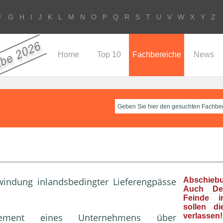
F
G
H
I
J
K
L
M
N
O
P
Q
R
S
T
U
V
W
X
Y
Z
Home
Top 10
Fachbereiche
News
rwindung inlandsbedingter Lieferengpässe
Abschieb
Auch Deu
Feinde i
sollen d
ement
eines
Unternehmen
s über
verlassen!