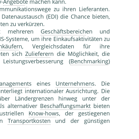
y-
Angebot
e machen kann.
mmunikationswege zu ihren Lieferanten.
Datenaustausch (EDI) die Chance bieten,
ten zu verkürzen.
mit mehreren
Geschäftsbereich
en und
S-Systeme, um ihre Einkaufsaktivitäten zu
nkäufer
n, Vergleichsdaten für ihre
eten sich
Zulieferer
n die Möglichkeit, die
Leistungsverbesserung (
Benchmarking
)
management
s eines
Unternehmen
s. Die
nterliegt internationaler Ausrichtung. Die
 über Ländergrenzen hinweg unter der
Als alternativer
Beschaffungsmarkt
bieten
ustriellen
Know-how
s, der gestiegenen
ten
Transportkosten
und der günstigen