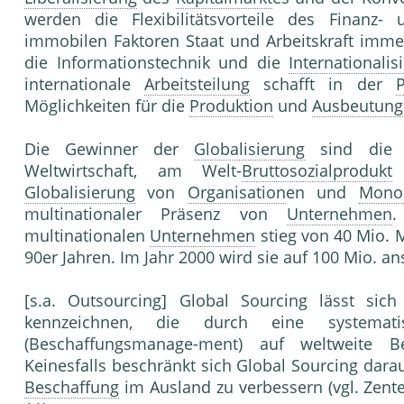
werden die Flexibilitätsvorteile des Finanz- 
immobilen Faktoren Staat und Arbeitskraft imme
die Informationstechnik und die
Internationalis
internationale
Arbeitsteilung
schafft in der
P
Möglichkeiten für die
Produktion
und
Ausbeutung
Die Gewinner der
Globalisierung
sind die I
Weltwirtschaft, am Welt-
Bruttosozialprodukt
w
Globalisierung
von
Organisation
en und
Mono
multinationaler Präsenz von
Unternehmen
.
multinationalen
Unternehmen
stieg von 40 Mio. M
90er Jahren. Im Jahr 2000 wird sie auf 100 Mio. an
[s.a. Outsourcing] Global Sourcing lässt sich 
kennzeichnen, die durch eine system
(Beschaffungsmanage-ment) auf weltweite Be
Keinesfalls beschränkt sich Global Sourcing darau
Beschaffung
im Ausland zu verbessern (vgl. Zentes