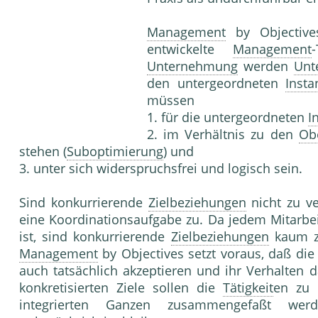
Management
by Objectives
entwickelte
Management
Unternehmung
werden
Unte
den untergeordneten
Insta
müssen
1. für die untergeordneten
I
2. im Verhältnis zu den
Obe
stehen (
Suboptimierung
) und
3. unter sich widerspruchsfrei und logisch sein.
Sind konkurrierende
Zielbeziehungen
nicht zu ve
eine Koordinationsaufgabe zu. Da jedem Mitarbei
ist, sind konkurrierende
Zielbeziehungen
kaum z
Management
by Objectives setzt voraus, daß die
auch tatsächlich akzeptieren und ihr Verhalten 
konkretisierten Ziele sollen die
Tätigkeit
en zu
integrierten Ganzen zusammengefaßt werd