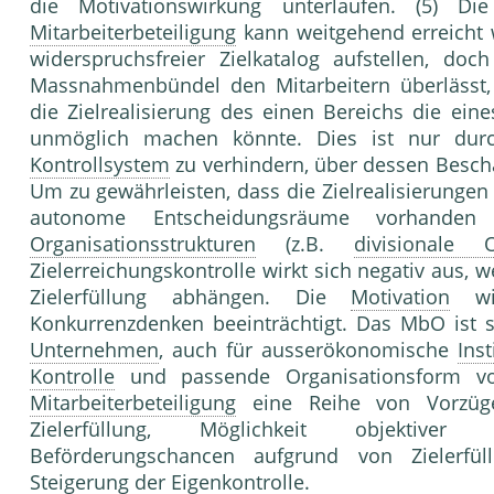
die Motivationswirkung unterlaufen. (5) D
Mitarbeiterbeteiligung
kann weitgehend erreicht w
widerspruchsfreier Zielkatalog aufstellen, do
Massnahmenbündel den Mitarbeitern überlässt,
die Zielrealisierung des einen Bereichs die ei
unmöglich machen könnte. Dies ist nur dur
Kontrollsystem
zu verhindern, über dessen Besch
Um zu gewährleisten, dass die Zielrealisierungen
autonome Entscheidungsräume vorhande
Organisationsstrukturen
(z.B.
divisionale O
Zielerreichungskontrolle wirkt sich negativ aus,
Zielerfüllung abhängen. Die
Motivation
wir
Konkurrenzdenken beeinträchtigt. Das MbO ist so
Unternehmen
, auch für ausserökonomische
Inst
Kontrolle
und passende Organisationsform vo
Mitarbeiterbeteiligung
eine Reihe von Vorzüg
Zielerfüllung, Möglichkeit objektiver G
Beförderungschancen aufgrund von Zielerfü
Steigerung der Eigenkontrolle.