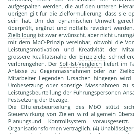
aufgespalten werden, die auf den unteren Hier
übrigen gilt für die Zielformulierung, dass sie
op
sein hat. Um der dynamischen Umwelt gerech
überprüft, ergänzt und notfalls revidiert werde
Zielbildung
ist zwar erwünscht, aber nicht unumgä
mit dem MbO-Prinzip vereinbar, obwohl die Vor
Leistungsmotivation
und
Kreativität
der Mitar
grössere Realitätsnähe der
Einzelziele
, schnelle
verlorengehen. Der
Soll-Ist-Vergleich
liefert im F
Anlässe zu Gegenmassnahmen oder zur Zielkor
Mitarbeiter liegenden Ursachen hingegen wird 
Umbesetzung oder sonstige Massnahmen zu sc
Leistungsbeurteilung
der
Führungsperson
en Ansa
Festsetzung der Bezüge.
Die Effizienzbeurteilung des MbO stützt si
Steuerwirkung von Zielen wird allgemein übersc
Planungsund
Kontrollsystem
vorausgesetzt
Organisationsformen
verträglich. (4) Unablässig