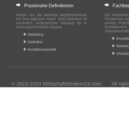
Praxisnahe Definitionen
Fachbegri
Nutzen Sie die jeweilige Begriffserklärung
Die Volkswirtsc
bei Ihrer täglichen Arbeit. Jede Definition ist
Fachtermini vo
wesentlich umfangreicher angelegt als in
werden. Viele B
einem gewöhnlichen Glossar.
Schnittberei
Volkswirtschaft
Marketing
Investit
Definition
Marktve
Konditionenpolitik
Umsatzs
© 2023-2024 Wirtschaftslexikon24.com All rights