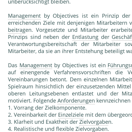
unberücksichtigt bleiben.
Management
by Objectives ist ein Prinzip de
erreichenden Ziele mit denjenigen Mitarbeitern v
beitrag
en. Vorgesetzte und Mitarbeiter erarbei
Prinzips sind neben der
Entlastung
der
Geschäf
Verantwortungsbereitschaft der Mitarbeiter s
Mitarbeiter, da sie an ihrer Entstehung beteiligt w
Das
Management
by Objectives ist ein
Führungs
auf einengende Verfahrensvorschriften die
Vereinbarungen betont. Dem einzelnen Mitarbeit
Spielraum hinsichtlich der einzusetzenden Mitte
oberen Leitungsebenen entlastet und der Mita
motiviert. Folgende
Anforderungen
kennzeichnen
1. Vorrang der Zielkomponente.
2. Vereinbarkeit der
Einzelziele
mit dem übergeord
3. Klarheit und Exaktheit der
Zielvorgabe
n.
4. Realistische und flexible
Zielvorgabe
n.