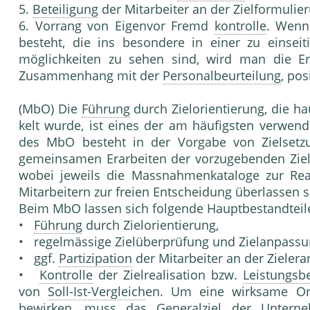
5.
Beteiligung
der Mitarbeiter an der Zielformulie
6. Vorrang von Eigenvor Fremd
kontrolle
. Wenn
besteht, die ins besondere in einer zu einsei
möglichkeiten zu sehen sind, wird man die Er
Zusammenhang mit der
Personalbeurteilung
, pos
(MbO) Die
Führung
durch Zielorientierung, die h
kelt wurde, ist eines der am häufigsten verwen
des MbO besteht in der Vorgabe von Zielsetz
gemeinsamen Erarbeiten der vorzugebenden Ziele
wobei jeweils die Massnahmenkataloge zur Real
Mitarbeitern zur freien Entscheidung überlassen s
Beim MbO lassen sich folgende Hauptbestandteil
•
Führung
durch Zielorientierung,
• regelmässige Zielüberprüfung und Zielanpassu
• ggf.
Partizipation
der Mitarbeiter an der Zieler
•
Kontrolle
der Zielrealisation bzw.
Leistungsbe
von
Soll-Ist-Vergleich
en. Um eine wirksame Ori
bewirken, muss das Generalziel der
Untern