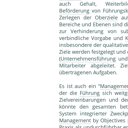
auch Gehalt, Weiterbi
Beförderung
von Führungskr
Zerlegen der
Oberziele
au
Bereiche und Ebenen sind d
zur Verhinderung von s
verbindliche Vorgabe und
K
insbesondere der qualitative
Ziele werden festgelegt un
(
Unternehmensführung
und 
Mitarbeiter abgeleitet. Z
übertragenen Aufgaben.
Es ist auch ein "
Manageme
der die
Führung
sich weitg
Zielvereinbarungen und de
könnte den gesamten betr
System integrierter Zwec
Management
by Objectives p
Praxis als undurchführbar e