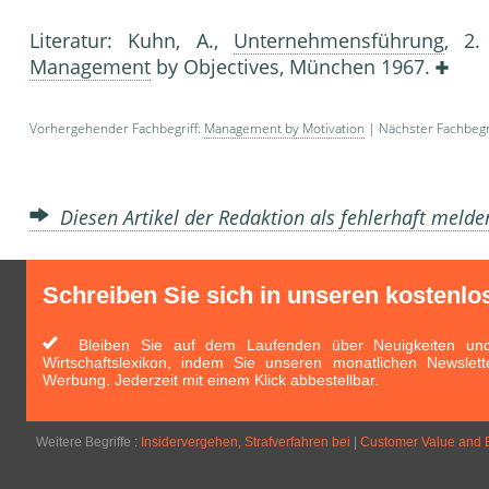
Literatur: Kuhn, A.,
Unternehmensführung
, 2.
Management
by Objectives, München 1967.
Vorhergehender Fachbegriff:
Management by Motivation
| Nächster Fachbegr
Diesen Artikel der Redaktion als fehlerhaft meld
Schreiben Sie sich in unseren kostenlo
Bleiben Sie auf dem Laufenden über Neuigkeiten und 
Wirtschaftslexikon, indem Sie unseren monatlichen Newslett
Werbung. Jederzeit mit einem Klick abbestellbar.
Weitere Begriffe :
Insidervergehen, Strafverfahren bei
|
Customer Value and 