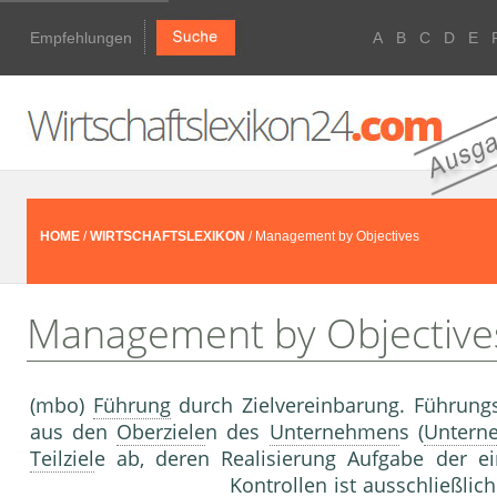
Empfehlungen
A
B
C
D
E
HOME
/
WIRTSCHAFTSLEXIKON
/ Management by Objectives
Management by Objective
(mbo)
Führung
durch Zielvereinbarung. Führungs
aus den
Oberziele
n des
Unternehmen
s (
Untern
Teilziel
e ab, deren Realisierung Aufgabe der ei
Kontrolle
n ist ausschließlic