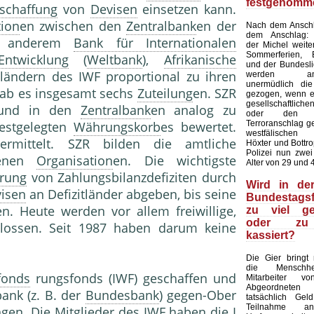
festgenom
schaffung
von
Devisen
einsetzen kann.
tion
en zwischen den
Zentralbank
en der
Nach dem Anschla
dem Anschlag:
er anderem
Bank für Internationalen
der Michel weite
Sommerferien, B
ntwicklung
(
Weltbank
),
Afrikanische
und der Bundesli
ländern des IWF proportional zu ihren
werden ande
unermüdlich die
 gab es insgesamt sechs
Zuteilung
en. SZR
gezogen, wenn 
gesellschaftlic
F und in den
Zentralbank
en analog zu
oder den n
Terroranschlag ge
festgelegten
Währungskorb
es bewertet.
westfälischen
rmittelt. SZR bilden die amtliche
Höxter und Bottro
Polizei nun zwei
senen
Organisation
en. Die wichtigste
Alter von 29 und 
erung
von Zahlungsbilanzdefiziten durch
Wird in de
isen
an Defizitländer abgeben, bis seine
Bundestagsf
. Heute werden vor allem freiwillige,
zu viel ge
oder zu
ossen. Seit 1987 haben darum keine
kassiert?
Die Gier bringt
die Menschh
fonds
rungsfonds (IWF) geschaffen und
Mitarbeiter 
Abgeordnete
bank (z. B. der
Bundesbank
) gegen-Ober
tatsächlich Gel
Teilnahme a
gen. Die Mitglieder des IWF haben die I