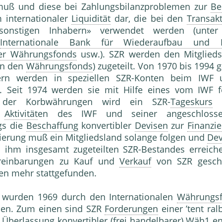
muß und diese bei Zahlungsbilanzproblemen zur
Be
m internationaler
Liquidität
dar, die bei den
Transak
«sonstigen Inhabern» verwendet werden (unt
,
Internationale Bank für Wiederaufbau und E
er Währungsfonds
usw.). SZR werden den Mitglieds
n den
Währungsfonds
) zugeteilt. Von 1970 bis 1994
ndern werden in speziellen SZR-Konten beim IW
. Seit 1974 werden sie mit Hilfe eines vom IWF 
der Korbwährungen wird ein SZR-
Tageskurs
e
r
Aktivität
en des IWF und seiner angeschlos
gs die
Beschaffung
konvertibler
Devisen
zur
Finanzi
ierung muß ein Mitgliedsland solange folgen und
Dev
hm insgesamt zugeteilten SZR-Bestandes erreichen
Vereinbarungen zu Kauf und
Verkauf
von SZR geschl
en mehr stattgefunden.
 wurden 1969 durch den Internationalen
Währungs
nen. Zum einen sind SZR
Forderungen
einer ’tent ral
 Überlassung konvertibler (frei handelbarer) Wäh1 en