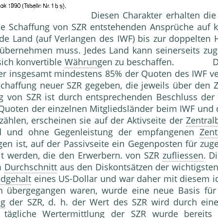
Diesen Charakter erhalten die
die Schaffung von SZR entstehenden Ansprüche auf 
de Land (auf Verlangen des IWF) bis zur doppelten
übernehmen muss. Jedes Land kann seinerseits zu
ich konvertible
Währung
en zu beschaffen. Die E
ber insgesamt mindestens 85% der Quoten des IWF ve
chaffung neuer SZR gegeben, die jeweils über den 
ung von SZR ist durch entsprechenden Beschluss der 
 Quoten der einzelnen Mitgliedsländer beim IWF und
zählen, erscheinen sie auf der Aktivseite der
Zentral
ind und ohne Gegenleistung der empfangenen
Zent
en ist, auf der Passivseite ein Gegenposten für zug
t werden, die den Erwerbern. von SZR
zufliessen
. D
em
Durchschnitt
aus den Diskontsätzen der wichtigste
dgehalt
eines US-Dollar und war daher mit diesem i
n übergegangen waren, wurde eine neue Basis für 
ng
der SZR, d. h. der Wert des SZR wird durch ein
e tägliche
Wertermittlung
der SZR wurde bereits 