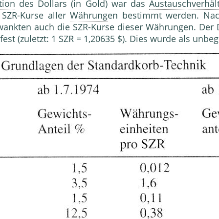
tion
des Dollars (in Gold) war das
Austauschverhäl
e SZR-Kurse aller
Währung
en bestimmt werden. Na
wankten auch die SZR-Kurse dieser
Währung
en. Der 
fest (zuletzt: 1 SZR = 1,20635 $). Dies wurde als u