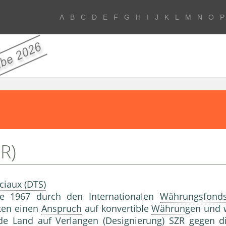
A
B
C
D
E
F
G
H
I
J
K
L
M
N
O
P
R)
ciaux (DTS)
ie 1967 durch den Internationalen
Währungsfond
ten einen
Anspruch
auf konvertible
Währung
en und 
e Land auf Verlangen (Designierung) SZR gegen d