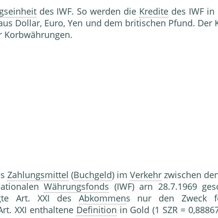
seinheit
des IWF. So werden die
Kredite
des IWF in 
s Dollar, Euro, Yen und dem britischen Pfund. Der Kr
der Korbwährungen.
es
Zahlungsmittel
(
Buchgeld
) im
Verkehr
zwischen den
nationalen
Währungsfonds
(IWF) arn 28.7.1969 ges
egte Art. XXI des
Abkommen
s nur den Zweck fe
Art. XXI enthaltene
Definition
in Gold (1 SZR = 0,8886