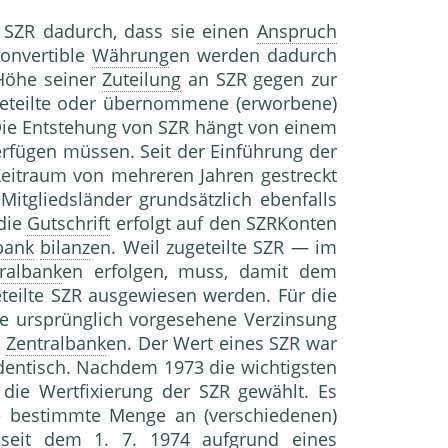
 SZR dadurch, dass sie einen
Anspruch
konvertible
Währung
en werden dadurch
 Höhe seiner
Zuteilung
an SZR gegen zur
geteilte oder übernommene (erworbene)
ntstehung von SZR hängt von einem
rfügen müssen. Seit der Einführung der
Zeitraum von mehreren Jahren gestreckt
Mitgliedsländer grundsätzlich ebenfalls
 die
Gutschrift
erfolgt auf den SZRKonten
bank
bilanz
en. Weil zugeteilte SZR — im
ralbank
en erfolgen, muss, damit dem
eteilte SZR ausgewiesen werden. Für die
ie ursprünglich vorgesehene Verzinsung
n
Zentralbank
en. Der Wert eines SZR war
dentisch. Nachdem 1973 die wichtigsten
die Wertfixierung der SZR gewählt. Es
e bestimmte Menge an (verschiedenen)
seit dem 1. 7. 1974 aufgrund eines