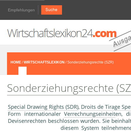
Empfehlungen
HOME
/
WIRTSCHAFTSLEXIKON
/ Sonderziehungsrechte (SZR)
Sonderziehungsrechte (SZ
Special Drawing Rights (SDR)
,
Droits de Tirage Spe
Form internationaler
Verrechnungseinheit
en, d
Devisenrechten beschlossen wurden. Sie beinhal
diesem System teilnehmend