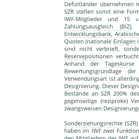
Defizitländer übernehmen 
SZR stellen somit eine For
IWF-Mitglieder und 15 
Zahlungsausgleich (BIZ)
Entwicklungsbank
,
Arabisch
Quoten (nationale
Einlagen
i
sind nicht verbrieft, so
Reserveposition
en verbucht
Anhand der
Tageskurs
e 
Bewertungsgrundlage de
Verwendungsart ist allerdin
Designierung. Dieser Design
Bestände an SZR 200% des i
gegenseitige (reziproke) 
zwangsweisen Designierung
Sonderziehungsrechte
(SZR)
haben im IWF zwei Funktio
den Mitgliedern des IWF auf