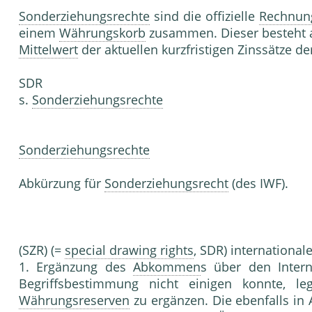
Sonderziehungsrechte
sind die offizielle
Rechnung
einem
Währungskorb
zusammen. Dieser besteht au
Mittelwert
der aktuellen kurzfristigen Zinssätze 
SDR
s.
Sonderziehungsrechte
Sonderziehungsrechte
Abkürzung für
Sonderziehungsrecht
(des IWF).
(SZR) (=
special drawing rights
, SDR) international
1. Ergänzung des
Abkommen
s über den Inter
Begriffsbestimmung nicht einigen konnte, l
Währungsreserven
zu ergänzen. Die ebenfalls in 