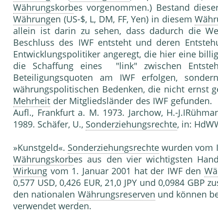
Währungskorb
es vorgenommen.) Bestand dies
Währung
en (US-$, L, DM, FF, Yen) in diesem
Währ
allein ist darin zu sehen, dass dadurch die 
Beschluss des IWF entsteht und deren Entstehu
Entwicklungspolitiker angeregt, die hier eine billi
die Schaffung eines "link" zwischen Ents
Beteiligungsquoten am IWF erfolgen, sonder
währungspolitischen Bedenken, die nicht ernst 
Mehrheit
der Mitgliedsländer des IWF 
Aufl., Frankfurt a. M. 1973. Jarchow, H.-J.IRühma
1989. Schäfer, U.,
Sonderziehungsrechte
, in: HdWW
»Kunstgeld«.
Sonderziehungsrechte
wurden vom I
Währungskorb
es aus den vier wichtigsten Ha
Wirkung
vom 1. Januar 2001 hat der IWF den
Wä
0,577 USD, 0,426 EUR, 21,0 JPY und 0,0984 GBP 
den nationalen
Währungsreserven
und können be
verwendet werden.