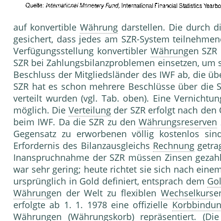
auf konvertible
Währung
darstellen. Die durch 
gesichert, dass jedes am SZR-System teilnehmen
Verfügungsstellung konvertibler
Währung
en SZR 
SZR bei Zahlungsbilanzproblemen einsetzen, um s
Beschluss der Mitgliedsländer des IWF ab, die ü
SZR hat es schon mehrere Beschlüsse über die S
verteilt wurden (vgl. Tab. oben). Eine Vernicht
möglich. Die
Verteilung
der SZR erfolgt nach den
beim IWF. Da die SZR zu den
Währungsreserven
Gegensatz zu erworbenen völlig kostenlos s
Erfordernis des Bilanzausgleichs
Rechnung
getrag
Inanspruchnahme der SZR müssen Zinsen gezahl
war sehr gering; heute richtet sie sich nach ein
ursprünglich in Gold definiert, entsprach dem
Gol
Währung
en der Welt zu flexiblen
Wechselkurs
e
erfolgte ab 1. 1. 1978 eine offizielle
Korbbindu
Währung
en (
Währungskorb
) repräsentiert. (Di