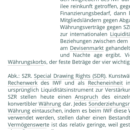
ilee reinkunft getroffen, 
Finanzierungsbedarf, dann 
Mitgliedsländern gegen Ab
Währungsverträge gegen SZ
zur internationalen
Liquidit
Beziehungen zwischen dem I
am
Devisenmarkt
gehandelt
und Nachte age ergibt. V
Währungskorb
s, der feste Beträge der vier wichti
Abk.: SZR.
Special Drawing Rights (SDR)
. Kunstwä
Rechenwerk
des IWF und als
Recheneinheit
in
ursprünglich Liquiditätsinstrument zur Verstärku
SZR stellen heute einen
Anspruch
des einzeln
konvertibler
Währung
dar. Jedes
Sonderziehungsr
Währung
eintauschen, indem es beim IWF diese
verwendet werden, stellen daher einen Bestandt
Vermögenswert
e ist das relativ geringe, weil ge