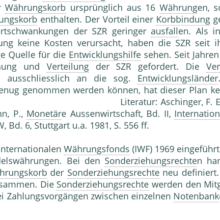
er
Währungskorb
ursprünglich aus 16
Währung
en, s
ungskorb
enthalten. Der Vorteil einer
Korbbindung
ge
Wertschwankungen der SZR geringer
ausfall
en. Als i
ng keine Kosten verursacht, haben die SZR seit ih
ge Quelle für die
Entwicklungshilfe
sehen. Seit Jahre
tehung und
Verteilung
der SZR gefordert. Die
Ver
n ausschliesslich an die sog.
Entwicklungsländer
genug genommen werden können, hat dieser Plan kei
gefunden. Literatur: Aschinger, F. E.
nn, P.,
Monetär
e Aussenwirtschaft, Bd. II,
Internatio
, Bd. 6, Stuttgart u.a. 1981, S. 556 ff.
nternationalen
Währungsfonds
(IWF) 1969 eingeführ
ndelswährungen. Bei den
Sonderziehungsrechte
n ha
hrungskorb
der
Sonderziehungsrechte
neu definiert
zusammen. Die
Sonderziehungsrechte
werden den Mitg
i Zahlungsvorgängen zwischen einzelnen
Notenbank