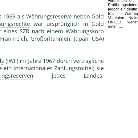
veröffentlichten
Ernährungsdaten
jedoch ein deutli
Bild. Währ
s
1969 als
Währungsreserve
neben Gold
Vereinten Nati
UNICEF weite
hungsrechte
war ursprünglich in Gold
einer […]
ert eines SZR nach einem
Währungskorb
rankreich, Großbritannien, Japan, USA)
ds
(IWF) im Jahre 1967 durch vertragliche
e ein internationales
Zahlungsmittel
; sie
ngsreserven
jedes Landes.