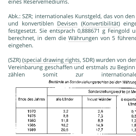
eines Reservemediums.
Abk.: SZR; internationales Kunstgeld, das von de
und konvertiblen
Devisen
(
Konvertibilität
) eing
festgesetzt. Sie entsprach 0,888671 g Feingol
berechnet, in dem die
Währung
en von 5 führend
eingehen.
(SZR) (
special drawing rights
, SDR) wurden von de
Vereinbarung geschaffen und erstmals zu Beginn 
zählen somit zur internatio