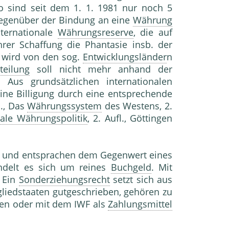
o sind seit dem 1. 1. 1981 nur noch 5
genüber der Bindung an eine
Währung
nternationale
Währungsreserve
, die auf
rer Schaffung die Phantasie insb. der
n wird von den sog.
Entwicklungsländer
n
teilung
soll nicht mehr anhand der
. Aus grundsätzlichen internationalen
ne Billigung durch eine entsprechende
, Das
Währungssystem
des Westens, 2.
nale Währungspolitik
, 2. Aufl., Göttingen
t und entsprachen dem Gegenwert eines
ndelt es sich um reines
Buchgeld
. Mit
. Ein
Sonderziehungsrecht
setzt sich aus
liedstaaten gutgeschrieben, gehören zu
en oder mit dem IWF als
Zahlungsmittel