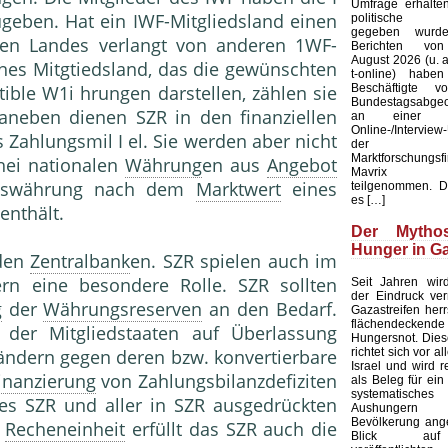
Umfrage erhalten
geben. Hat ein IWF-Mitgliedsland einen
politische A
gegeben wurd
en Landes verlangt von anderen 1WF-
Berichten vo
August 2026 (u. a
nes Mitgtiedsland, das die gewünschten
t-online) habe
Beschäftigte 
ible W1i hrungen darstellen, zählen sie
Bundestagsabgeo
neben dienen SZR in den finanziellen
an einer be
Online-/Intervie
 Zahlungsmil I el. Sie werden aber nicht
der 
Marktforschungsf
 hei nationalen
Währung
en aus
Angebot
Mavrix Re
ndeswährung nach dem
Marktwert
eines
teilgenommen. D
es […]
 enthält.
Der Myth
Hunger in G
den
Zentralbank
en. SZR spielen auch im
rn eine besondere Rolle. SZR sollten
Seit Jahren wird
der Eindruck verm
g
der
Währungsreserven
an den Bedarf.
Gazastreifen her
flächendeckende
 der Mitgliedstaaten auf Überlassung
Hungersnot. Dies
richtet sich vor 
ändern gegen deren bzw. konvertierbare
Israel und wird 
inanzierung
von Zahlungsbilanzdefiziten
als Beleg für ein
systematisches
des SZR und aller in SZR ausgedrückten
Aushunge
Bevölkerung ange
s
Recheneinheit
erfüllt das SZR auch die
Blick au