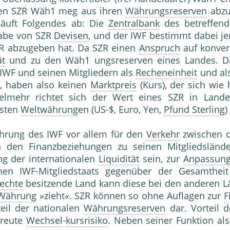
gegen SZR Wäh1 meg aus ihren
Währungsreserven
abzu
läuft Folgendes ab: Die
Zentralbank
des betreffend
gabe von SZR
Devisen
, und der IWF bestimmt dabei je
R abzugeben hat. Da SZR einen
Anspruch
auf konvert
ät
und zu den Wäh1 ungsreserven eines Landes. Da
WF und seinen Mitgliedern als
Recheneinheit
und als
, haben also keinen
Marktpreis
(Kurs), der sich wie
ielmehr richtet sich der Wert eines SZR in La
gsten
Weltwährung
en (US-$, Euro, Yen,
Pfund Sterling
)
hrung des IWF vor allem für den
Verkehr
zwischen 
 den Finanzbeziehungen zu seinen Mitgliedslände
ng der internationalen
Liquidität
sein, zur
Anpassun
en IWF-Mitgliedstaats gegenüber der Gesamtheit
echte
besitzende Land kann diese bei den anderen L
Währung
»zieht«. SZR können so ohne Auflagen zur
F
eil der nationalen
Währungsreserven
dar. Vorteil 
streute
Wechsel
-
kursrisiko
. Neben seiner Funktion al