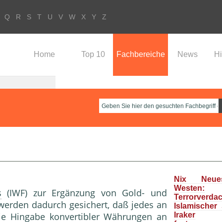
Q
R
S
T
U
V
W
X
Y
Z
Home
Top 10
Fachbereiche
News
Hi
Nix Neu
Westen:
s
(IWF) zur Ergänzung von Gold- und
Terrorverda
werden dadurch gesichert, daß jedes an
Islamischer
ie Hingabe konvertibler
Währung
en an
Iraker