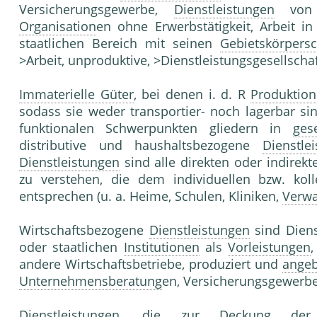
Versicherungsgewerbe,
Dienstleistungen
vo
Organisation
en ohne Erwerbstätigkeit, Arbeit i
staatlichen Bereich mit seinen
Gebietskörpersc
>Arbeit, unproduktive, >Dienstleistungsgesellscha
Immaterielle Güter
, bei denen i. d. R
Produktion
sodass sie weder transportier- noch lagerbar si
funktionalen Schwerpunkten gliedern in
ges
distributive und haushaltsbezogene
Dienstle
Dienstleistungen
sind alle direkten oder indirek
zu verstehen, die dem individuellen bzw. koll
entsprechen (u. a. Heime, Schulen, Kliniken,
Verwa
Wirtschaftsbezogene
Dienstleistungen
sind Diens
oder staatlichen
Institutionen
als
Vorleistungen
,
andere Wirtschaftsbetriebe, produziert und
angeb
Unternehmensberatung
en, Versicherungsgewerbe
Dienstleistungen
, die zur
Deckung
der M