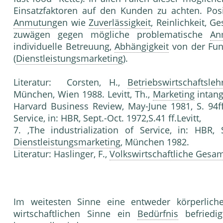
Einsatzfakto­ren auf den Kunden zu achten. Posi
Anmutung
en wie
Zuverlässigkeit
, Reinlichkeit, G
zuwägen gegen mögliche problematische
An
individuelle Betreuung,
Abhängigkeit
von der Funk
(
Dienstleistungsmarketing
).
Literatur: Corsten, H.,
Betriebswirtschaftsleh
München, Wien 1988. Levitt, Th.,
Marketing
intang
Harvard Busi­ness Review, May-June 1981, S. 94ff
Service, in: HBR, Sept.-Oct. 1972,S.41 ff.Levitt,
7. ,The industrialization of Service, in: HBR, 
Dienstleistungsmarketing
, München 1982.
Literatur: Haslinger, F.,
Volkswirtschaftliche Gesa
Im weitesten Sinne eine entwe­der körperlich
wirtschaftlichen Sinne ein
Bedürfnis
befrie­d