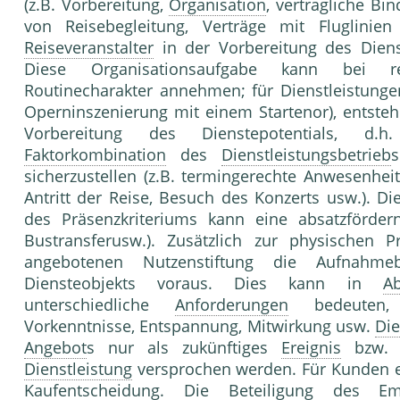
(z.B. Vorbereitung,
Organisation
, vertragliche B
von Reisebegleitung, Verträge mit Fluglinie
Reiseveranstalter
in der Vorbereitung des Dienst
Diese Organisationsaufgabe kann bei reg
Routinecharakter annehmen; für Dienst­leistungen
Operninszenierung mit einem Star­tenor), entst
Vorbereitung des Dienste­potentials, d.h
Faktorkombination
des
Dienstleistungsbetrieb
sicherzu­stellen (z.B. termingerechte Anwesenhei
Antritt der Reise, Besuch des Konzerts usw.). D
des Präsenzkriteriums kann eine absatzförder
Bustransferusw.). Zusätzlich zur physischen
angebotenen Nutzen­stiftung die Aufnahmeb
Diensteobjekts voraus. Dies kann in
Ab
unterschiedliche
Anforderungen
be­deuten
Vorkenntnisse, Entspannung, Mitwirkung usw.
Die
Angebot
s nur als zukünftiges
Ereignis
bzw. z
Dienstleistung
versprochen werden. Für Kunden e
Kaufentscheidung
. Die
Beteiligung
des
Em