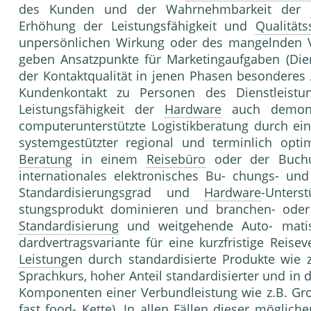
des Kunden und der Wahrnehmbarkeit der
Erhöhung der Lei­stungsfähigkeit und
Qualitäts
unpersönlichen Wir­kung oder des mangelnden 
geben Ansatzpunk­te für Marketingaufgaben (Diens
der Kon­taktqualität in jenen Phasen besonderes
Kun­denkontakt zu Personen des Dienstlei­st
Leistungsfähigkeit der
Hardware
auch de­mons
computerunterstützte Logistikberatung durch e
systemgestützter regional und ter­minlich opti
Beratung
in einem
Reisebüro
oder der Buchun
internationales elektronisches Bu- chungs- und
Standardisierungsgrad und
Hardware
-Un­ter
stungsprodukt dominieren und branchen- oder t
Standardisierung
und weitgehende Auto- matis
dardvertragsvariante für eine kurzfristige Reise
Leistung
en durch standardisierte Pro­dukte wie
Sprachkurs, hoher Anteil stan­dardisierter und in d
Komponenten einer Verbundleistung wie z.B. Gro
fast food- Kette). In allen Fällen dieser möglich