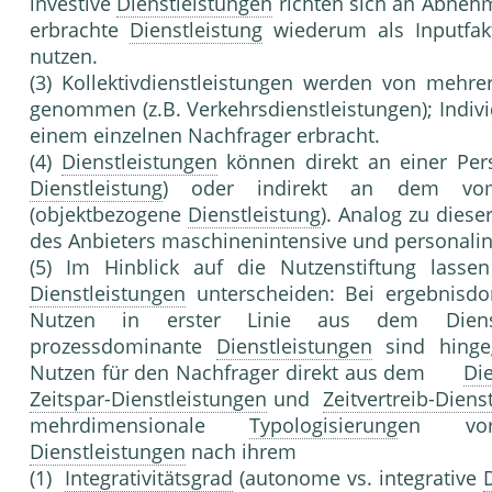
investive
Dienstleistungen
richten sich an Abneh
erbrachte
Dienstleistung
wiederum als Inputfakt
nutzen.
(3) Kollektivdienstleistungen werden von mehrer
genommen (z.B. Verkehrsdienstleistungen); Indiv
einem einzelnen Nachfrager erbracht.
(4)
Dienstleistungen
können direkt an einer Per
Dienstleistung
) oder indirekt an dem vom N
(objektbezogene
Dienstleistung
). Analog zu diese
des Anbieters maschinenintensive und personali
(5) Im Hin­blick auf die Nutzenstiftung lass
Dienstleistungen
unterschei­den: Bei ergebnis
Nutzen in erster Linie aus dem Dienstle
prozessdominante
Dienstleistungen
sind hingeg
Nutzen für den Nachfrager direkt aus dem
Di
Zeitspar-Dienstleistungen
und
Zeitvertreib-Diens
mehrdimensionale
Typologisierung
en vor
Dienstleistungen
nach ihrem
(1)
Integrativitätsgrad
(autonome vs. integrative