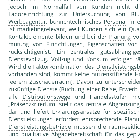
jedoch im Normalfall von Kunden nicht dir
Laboreinrich­tung zur Untersuchung von Bl
Werbeagentur
, bühnentechnisches
Personal
in e
ist mar­ketingrelevant, weil Kunden sich ein Qu
Kontaktelemente bilden und bei der
Planung
von
mutung von Einrichtungen, Eigenschaften vo
rücksichtigenist. Ein zentrales gutsabhäng
Dienstevollzug. Voll­zug und Konsum erfolgen rä
Wird die Faktor­kombination des
Dienstleistungsb
vorhanden sind, kommt keine nutzenstiftende Ha
lee­rem Zuschauerraum). Davon zu unterschei­de
zukünftige Dienste (
Buchung
einer Reise, Erwerb 
alle
Distributionsweg
e und Handels­stufen mö
„Präsenzkriterium“ stellt das zentrale Abgrenz
dar und liefert Erklärungsansät­ze für spezifi
Dienstleistungen
erfordert entsprechende
Planu
Dienstleistungsbetriebe
müssen die raum-zeitlich
und qualitative Abgabebereitschaft für das gepl