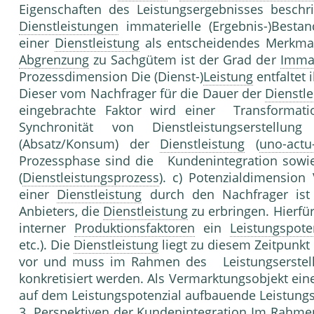
Eigenschaften des Leistungsergebnisses besch
Dienstleistungen
immaterielle (Ergebnis-)Bestand
einer
Dienstleistung
als entscheidendes Merkmal
Abgrenzung
zu Sachgütem ist der Grad der
Immat
Prozessdimension Die (Dienst-)
Leistung
entfaltet 
Dieser vom Nachfrager für die Dauer der
Dienstle
eingebrachte Faktor wird einer Transformati
Synchronität von Dienstleistungserstellun
(Absatz/Konsum) der
Dienstleistung
(
uno-actu-
Prozessphase sind die Kundenintegration sowie 
(
Dienstleistungsprozess
). c) Potenzialdimensio
einer
Dienstleistung
durch den Nachfrager ist 
Anbieters, die
Dienstleistung
zu erbringen. Hierfü
interner
Produktionsfaktoren
ein
Leistungspote
etc.). Die
Dienstleistung
liegt zu diesem Zeitpunkt
vor und muss im Rahmen des Leistungserstell
konkre­tisiert werden. Als Vermarktungsobjekt ein
auf dem Leis­tungspotenzial aufbauende Leistungs
3. Perspektiven der
Kundenintegration
Im Rahmen