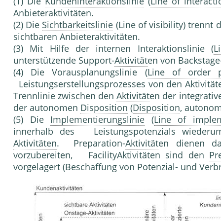
(1) Die
Kundeninteraktionslinie
(
Line of interacti
Anbieterak­tivitäten.
(2) Die
Sichtbarkeitslinie
(Line of visibility) trenn
sichtbaren Anbieteraktivitäten.
(3) Mit Hilfe der internen Interaktionslinie (
L
unterstützende Support-
Aktivität
en von Backstage
(4) Die Vorauspla­nungslinie (
Line of order p
Leistungserstellungsprozesses von den
Aktivität
Trennlinie zwischen den
Aktivität
en der in­tegrati
der autonomen
Disposition
(
Disposition
, au­tono
(5) Die
Implementierungslinie
(
Line of implem
innerhalb des Leistungspotenzials wiederu
Aktivitäten
. Preparation-
Aktivität
en dienen da
vorzubereiten, Facility­Aktivitäten sind den
Pr
vorgelagert (
Beschaffung
von Poten­zial- und
Verb