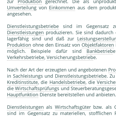
zur
Produktion
gerechnet. Die als unprodukt
Umverteilung
von
Einkommen
aus dem produkti
angesehen.
Dienstleistungsbetriebe
sind im Gegensatz 
Dienstleistungen
produzieren. Sie sind dadurch c
lagerfähig sind und daß zur
Leistungserstellu
Produktion
ohne den Einsatz von
Objektfaktoren
möglich. Beispiele dafür sind
Bankbetrieb
Verkehrsbetriebe
,
Versicherungsbetrieb
e.
Nach der Art der erzeugten und angebotenen
Pro
in
Sachleistung
s und
Dienstleistungsbetriebe
. Zu
Kreditinstitute
, die
Handelsbetriebe
, die
Versich
die
Wirtschaftsprüfung
s und Steuerberatungsgese
Hauptfunktion
Dienste bereitstellen und anbieten
Dienstleistungen
als
Wirtschaftsgüter
bzw. als 
sind im Gegensatz zu materiellen, stofflichen