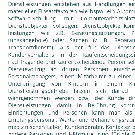
Dienstleistungen
entstehen aus Handlungen ein
materieller
Einsatzfaktoren
wie bspw. ein Automat
Software
-Schulung mit Computerar­beitsp
Diensteobjekten vollzogen. Diensteobjekte kön
leistungen wie z.B. Beratungsleistungen, P
tungsangebote) oder Sachen (z. B. Repara­
Transportdienste). Aus der für das
Dienstl
Kundenverhaltens in der Kaufentscheidungss
nachfragende und kaufentschei­dende Person sel
Dienstevollzug an dritten Perso­nen entsch
Personalmanagers, einen Mitarbeiter zu einer F
Unterbringung von Kindern in ei­nem Ki
Dienstleistungsbe­triebs lassen sich dana
wahrgenommen werden bzw. der Kunde dir
Dienstleistungen
damit in Be­rührung kommt
Einrichtungen und Personen kann man als „K
Empfangspersonal, Warte- und Behandlungsräum
medizinischen Labor, Kundenberater,
Kontakter
o
Andere Perso­nen und
Hilfsmittel
sind für die 