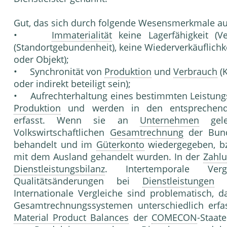
Gut, das sich durch folgende Wesensmerkmale au
•
Immaterialität
keine Lagerfähigkeit (Ver
(Standortgebundenheit), keine Wiederverkäuflich
oder Objekt);
• Synchronität von
Produktion
und
Verbrauch
(
oder indirekt beteiligt sein);
• Aufrechterhaltung eines bestimmten Leistung
Produktion
und werden in den entsprechende
erfasst. Wenn sie an
Unternehmen
gele
Volkswirtschaftlichen
Gesamtrechnung
der Bund
behandelt und im
Güterkonto
wiedergegeben, b
mit dem Ausland gehandelt wurden. In der
Zahlu
Dienstleistungsbilanz
. Intertemporale Ver
Qualitätsänderungen bei
Dienstleistungen
nu
Internationale Vergleiche sind problematisch, 
Gesamtrechnungssystemen unterschiedlich erf
Material Product Balances
der
COMECON
-Staat