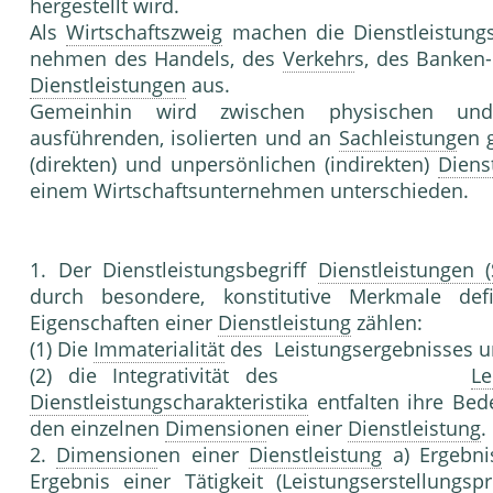
hergestellt wird.
Als
Wirtschaftszweig
machen die Dienstlei­stungs
nehmen des Handels, des
Verkehr
s, des Ban­ke
Dienstleistungen
aus.
Gemeinhin wird zwischen physischen und g
ausführenden, iso­lierten und an
Sachleistung
en 
(direkten) und unpersönli­chen (indirekten)
Diens
einem Wirtschaftsunternehmen unterschieden.
1. Der Dienstleistungsbegriff
Dienstleistungen (
durch besondere, konstitutive Merkmale defi
Eigenschaften einer
Dienstleistung
zählen:
(1) Die
Immaterialität
des Leistungsergebnisses 
(2) die Integrativität des
Le
Dienstleistungscharakteristika
entfalten ihre Bede
den ein­zelnen
Dimension
en einer
Dienstleistung
.
2.
Dimension
en einer
Dienstleistung
a) Ergebn
Ergebnis einer
Tätigkeit
(
Leistungserstellungsp