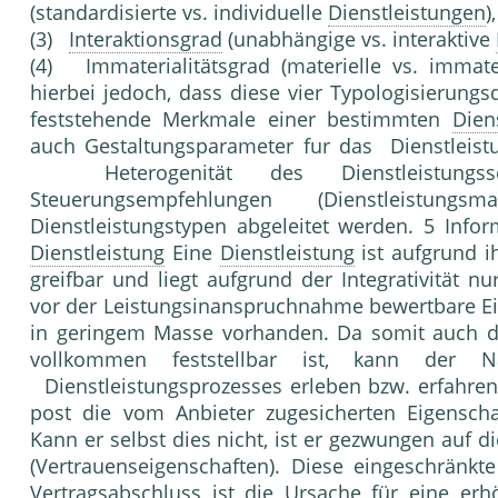
(standardisierte vs. individuelle
Dienstleistungen
),
(3)
Interaktionsgrad
(unabhängige vs. interaktive
(4) Immaterialitätsgrad (materielle vs. immate
hierbei jedoch, dass diese vier Typologisierun
feststehende Merkmale einer bestimmten
Dien
auch Gestaltungsparameter fur das Dienstleis
Heterogenität des Dienstleistungss
Steuerungsempfehlungen (Dienstleistung
Dienstleistungstypen abgeleitet werden. 5 Info
Dienstleistung
Eine
Dienstleistung
ist aufgrund i
greifbar und liegt aufgrund der Integrativität n
vor der Leistungsinanspruchnahme be­wertbare Ei
in geringem Masse vorhanden. Da somit auch di
vollkommen feststellbar ist, kann der N
Dienstleistungsprozesses erleben bzw. erfahren
post die vom Anbieter zugesicherten Eigenschaf
Kann er selbst dies nicht, ist er gezwungen auf d
(Vertrauenseigenschaften). Diese eingeschränk
Vertragsabschluss ist die Ursache für ei­ne er