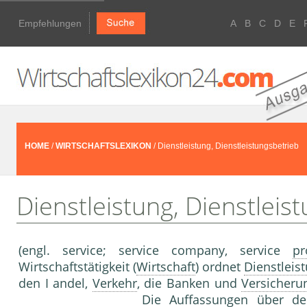
Empfehlungen
A
B
C
D
E
HOME
/
WIRTSCHAFTSLEXIKON
/ Dienstleistung, Dienstleistungsbetrieb
Dienstleistung, Dienstleis
(engl. service; service company, service
pr
Wirtschaftstätigkeit (
Wirtschaft
) ordnet
Dienstleis
den I andel,
Verkehr
, die Banken und
Versicheru
Die Auffassungen über den