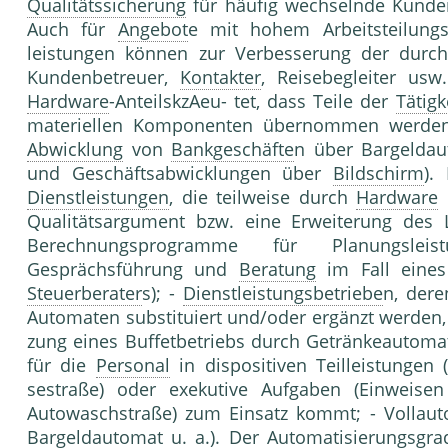
Qualitätssicherung
für häufig wechselnde Kunden 
Auch für
Angebot
e mit hohem Arbeitstei­lung
leistungen können zur Verbesserung der durch
Kundenbetreuer,
Kontakter
, Reisebe­gleiter us
Hardware
-AnteilskzAeu- tet, dass Teile der
Tätigk
materiellen Kompo­nenten übernommen werden (
Abwicklung
von
Bankgeschäfte
n über Bargeldau
und Geschäftsabwicklungen über
Bildschirm
).
Dienstleistungen
, die teilweise durch
Hardware
u
Qualitätsargument bzw. eine Erweiterung des 
Berechnungspro­gramme für Planungsleist
Gesprächsführung und
Beratung
im Fall eine
Steuerberater
s); -
Dienstleistungsbetriebe
n, dere
Automa­ten substituiert und/oder ergänzt werden, 
zung eines Buffetbetriebs durch Geträn­keautoma
für die
Personal
in dispositiven Teilleistungen (
sestraße) oder exekutive Aufgaben (Ein­weis
Autowaschstraße) zum Einsatz kommt; - Vollauto
Bargeldautomat u. a.). Der
Automatisierungsgra