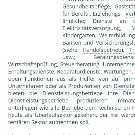
Gesundheitspflege, Gaststä
für Berufs , Erziehungs ,
Ver
ähnliche; Dienste an
Elektrizitätsversorgung,
M
Kindergarten,
Weiterbildung
Banken und Versicherungsl
(siehe
Handelsbetrieb
),
Tr
usw.; Beratungsdi
Wirtschaftsprüfung
,
Steuerberatung
,
Unternehme
Erhaltungsdienste: Reparaturdienste,
Wartung
en,
üben Funktionen aus als Helfer von auf pri
Unternehmen
oder als Produzenten von
Dienstle
bieten die
Dienstleistungsbetriebe
ihre Dien
Dienstleistungsbetriebe
produzieren
immate
unterliegen wie alle
Betrieb
e dem technischen Fo
heute als Überlaufsektor gesehen, der frei wer
tertiären Sektor aufnehmen soll.