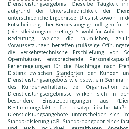
Dienstleistungsergebnis. Dieselbe
Tätigkeit
im V
aufgrund der Unterschied­lichkeit der Di
unterschiedliche Ergebnisse. Dies ist sowohl in d
Entscheidung über
Bemessungsgrundlage
n für 
(Dienst­leistungsmarketing). Sowohl für Anbieter 
Bedeutung, welche die räumlichen, zeitlic
Voraussetzungen betreffen (zu­lässige Öffnungsze
die verkehrstechnische Er­schließung von S
Opernhäuser, entsprechende Personalkapazit
Ferienregelungen für die Nach­frage nach Frem
Distanz zwischen
Standort
en der Kunden und
Dienstleistungsangebots wie bspw. ein Seminarh
des Kunden­verhaltens, der
Organisation
des 
Dienstleistungser­gebnisse wirken sich in de
besondere Einsatzbedin­gungen aus (
Die
Bestimmungsfaktor für ab­satzpolitische
Maßn
Dienstleistungsangebo­te unterscheiden sich 
Standardisierung
(z.B. Standardangebot einer fa
und auch indivi­duell gestaltbaren
Angebot