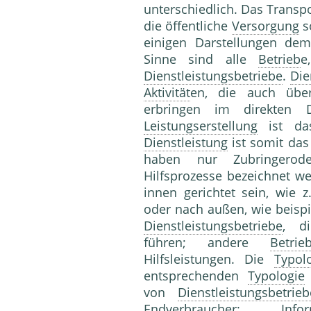
unterschiedlich. Das Tran
die öffentliche
Versorgung
s
einigen Darstellungen dem
Sinne sind alle
Betrieb
e
Dienstleistungsbetriebe
.
Die
Aktivität
en, die auch über
erbringen im direkten
Leistungserstellung
ist das
Dienstleistung
ist somit da
haben nur Zubringerod
Hilfsprozesse bezeichnet w
innen gerichtet sein, wie z
oder nach außen, wie beisp
Dienstleistungsbetriebe
, 
führen; andere
Betrie
Hilfsleistungen. Die
Typol
entsprechenden
Typologie
von
Dienstleistungsbetrieb
Endverbraucher
: Infor