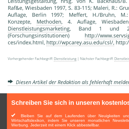
Leistungsgestaltung, hrsg. von K. Backhaus/B.
Raf&e, Wiesbaden 1997, S. 83-115; Maleri, R.: Gr
Auflage, Berlin 1997; Meffert, H./Bruhn, M.: 
Konzepte,
Methoden
, 4. Auflage, Wiesbade
Dienstleistungsmarketing
, Band 1 und 2, St
(Forschungsinstitutionen)
http://www.servsig
ces/index.html,
http://wpcarey.asu.edu/csl/,
http:
Vorhergehender Fachbegriff:
Dienstleistung
| Nächster Fachbegriff:
Dienstle
Diesen Artikel der Redaktion als fehlerhaft meld
Schreiben Sie sich in unseren kostenlo
Bleiben Sie auf dem Laufenden über Neuigkeiten und 
Wirtschaftslexikon, indem Sie unseren monatlichen Newslett
Werbung. Jederzeit mit einem Klick abbestellbar.