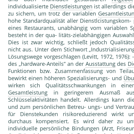
individualisierte
Dienstleistungen
ist allerdings d
zu sichern, um trotz der variablen
Gesamtleistu
hohe Standardqualität aller Dienstlcistungskom-
ei­nes Restaurants, unabhängig vom variablen S
besteht in der qua- litäts-zielabhängigen Auswa
Dies ist zwar wichtig, schließt jedoch Qualitä
nicht aus. Unter dem Stichwort „Industrialisieru
Lösungswege vorgeschlagen (Levitt, 1972, 1976): 
des „hardware-Anteils“ an der
Ausstattung
des
Di
Funktionen bzw. Zu­sammenfassung von Teilau
bewirkt einen höhe­ren Spezialisierungs- und
Übu
wirken sich Qualitätsschwankungen in eine
Gesamtleistung
in geringerem Ausmaß aus
Schlüsselaktivitäten handelt. Aller­dings kann 
und zum persönlichen Betreu- ungs- und Vertraue
für Dienstekunden risikore­duzierend wirkt u
durchaus kompensiert. Es wird daher zu un
individuelle persönliche Bin­dungen (Arzt, Frise