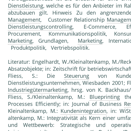
Dienstleistung
, welche es für den Anbieter im
abzubauen gilt. Hinweis Zu den angrenzen
Management
, Customer Relationship
Managem
Dienstleistungscontrolling
, E-Commerce, Eff
Procurement, Kommunikationspolitik, Konsu­
Marketing
, Grundlagen,
Marketing
, Interna
Produktpolitik, Vertriebspolitik.
Literatur: Engelhardt, W./Kleinaltenkamp, M./Re
Absatz­objekte; in: Zeitschrift für betriebswirtscha
Fliess, S.: Die
Steuerung
von Kundenin
Dienstleistungsunternehmen, Wiesbaden 2001; Fli
Industriegütermarketing
, hrsg. von K. Backhaus
Fliess, S./Kleinaltenkamp, M.:
Blueprinting
the
Processes Efficiently; in: Journal of Business
Re
Kleinaltenkamp, M.:
Kundenintegration
, in: WiSt
altenkamp, M.: Integrativität als Kern einer umf
und Wett­bewerb: Strategische und operativ