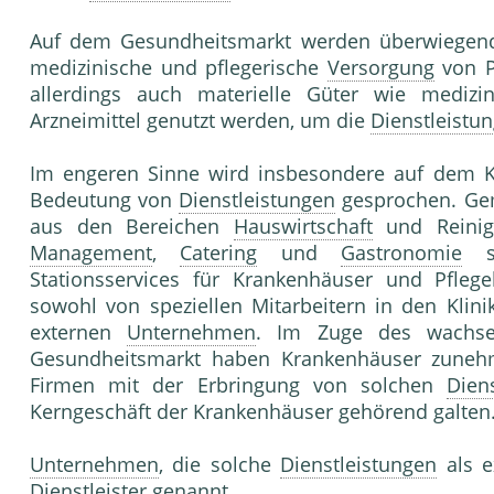
Auf dem Gesundheitsmarkt werden überwiege
medizinische und pflegerische
Versorgung
von P
allerdings auch materielle Güter wie medizin
Arzneimittel genutzt werden, um die
Dienstleistu
Im engeren Sinne wird insbesondere auf dem K
Bedeutung von
Dienstleistungen
gesprochen. Gem
aus den Bereichen
Hauswirtschaft
und Reinig
Management
,
Catering
und
Gastronomie
so
Stationsservices für Krankenhäuser und Pfle
sowohl von speziellen Mitarbeitern in den Klin
externen
Unternehmen
. Im Zuge des wachsen
Gesundheitsmarkt haben Krankenhäuser zun
Firmen mit der Erbringung von solchen
Dien
Kerngeschäft der Krankenhäuser gehörend galten
Unternehmen
, die solche
Dienstleistungen
als e
Dienstleister genannt.