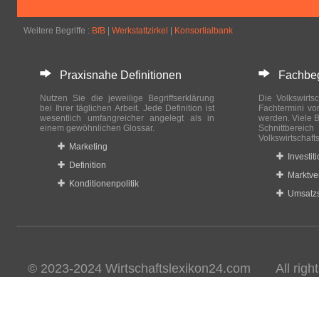
Weitere Begriffe :
BfB
|
Werkstattzirkel
|
Konsortialbank
Praxisnahe Definitionen
Fachbegri
Nutzen Sie die jeweilige Begriffserklärung
Die Volkswirtsc
bei Ihrer täglichen Arbeit. Jede Definition ist
Fachtermini vo
wesentlich umfangreicher angelegt als in
werden. Viele B
einem gewöhnlichen Glossar.
Schnittberei
Volkswirtschaft
Marketing
Investit
Definition
Marktve
Konditionenpolitik
Umsatzs
© 2023-2024 Wirtschaftslexikon24.com All rights